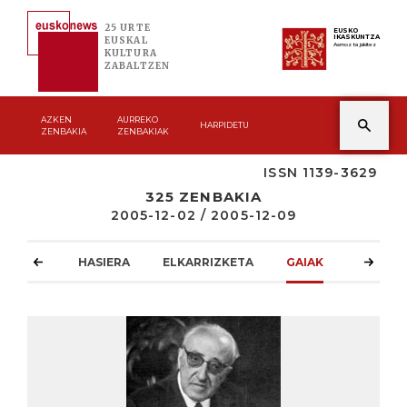
25 URTE
EUSKO
IKASKUNTZA
EUSKAL
Asmoz ta jakitez
KULTURA
ZABALTZEN
AZKEN
AURREKO
HARPIDETU
ZENBAKIA
ZENBAKIAK
ISSN 1139-3629
325 ZENBAKIA
2005-12-02 / 2005-12-09
HASIERA
ELKARRIZKETA
GAIAK
ATZOKO