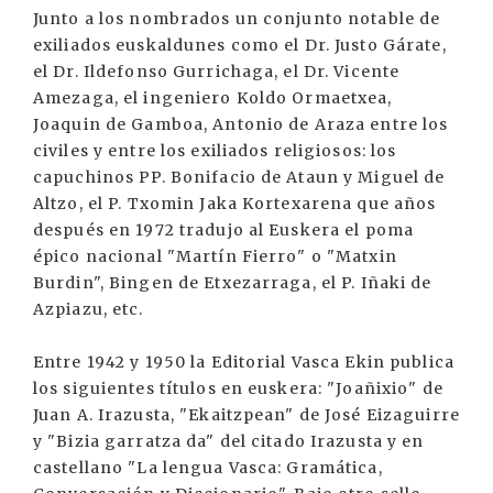
Junto a los nombrados un conjunto notable de
exiliados euskaldunes como el Dr. Justo Gárate,
el Dr. Ildefonso Gurrichaga, el Dr. Vicente
Amezaga, el ingeniero Koldo Ormaetxea,
Joaquin de Gamboa, Antonio de Araza entre los
civiles y entre los exiliados religiosos: los
capuchinos PP. Bonifacio de Ataun y Miguel de
Altzo, el P. Txomin Jaka Kortexarena que años
después en 1972 tradujo al Euskera el poma
épico nacional "Martín Fierro" o "Matxin
Burdin", Bingen de Etxezarraga, el P. Iñaki de
Azpiazu, etc.
Entre 1942 y 1950 la Editorial Vasca Ekin publica
los siguientes títulos en euskera: "Joañixio" de
Juan A. Irazusta, "Ekaitzpean" de José Eizaguirre
y "Bizia garratza da" del citado Irazusta y en
castellano "La lengua Vasca: Gramática,