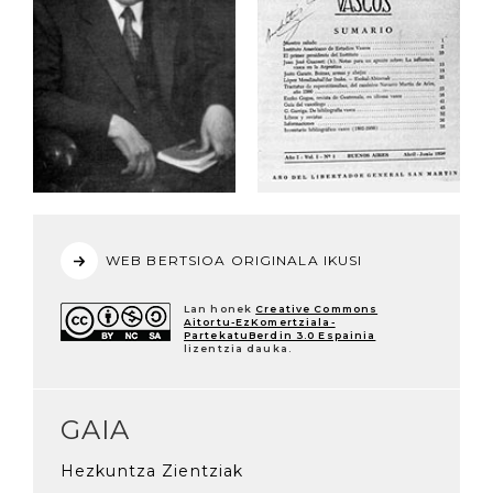
WEB BERTSIOA ORIGINALA IKUSI
Lan honek
Creative Commons
Aitortu-EzKomertziala-
PartekatuBerdin 3.0 Espainia
lizentzia dauka.
GAIA
Hezkuntza Zientziak