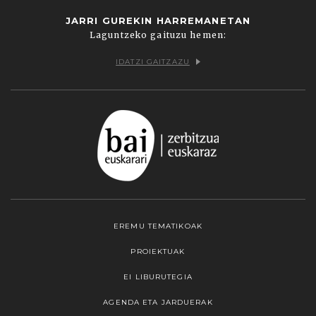
JARRI GUREKIN HARREMANETAN
Laguntzeko gaituzu hemen:
IDATZI GAITZAZU
EREMU TEMATIKOAK
PROIEKTUAK
EI LIBURUTEGIA
AGENDA ETA JARDUERAK