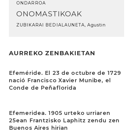
ONDARROA
ONOMASTIKOAK
ZUBIKARAI BEDIALAUNETA, Agustin
AURREKO ZENBAKIETAN
Irakurri
Efeméride. El 23 de octubre de 1729
nació Francisco Xavier Munibe, el
Conde de Peñaflorida
Irakurri
Efemeridea. 1905 urteko urriaren
25ean Frantzisko Laphitz zendu zen
Buenos Aires hirian