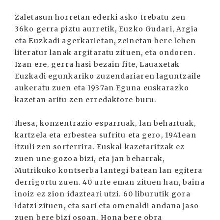
Zaletasun horretan ederki asko trebatu zen
36ko gerra piztu aurretik, Euzko Gudari, Argia
eta Euzkadi agerkarietan, zeinetan bere lehen
literatur lanak argitaratu zituen, eta ondoren.
Izan ere, gerra hasi bezain fite, Lauaxetak
Euzkadi egunkariko zuzendariaren laguntzaile
aukeratu zuen eta 1937an Eguna euskarazko
kazetan aritu zen erredaktore buru.
Ihesa, konzentrazio esparruak, lan behartuak,
kartzela eta erbestea sufritu eta gero, 1941ean
itzuli zen sorterrira. Euskal kazetaritzak ez
zuen une gozoa bizi, eta jan beharrak,
Mutrikuko kontserba lantegi batean lan egitera
derrigortu zuen. 40 urte eman zituen han, baina
inoiz ez zion idazteari utzi. 60 liburutik gora
idatzi zituen, eta sari eta omenaldi andana jaso
zuen bere bizi osoan. Hona bere obra