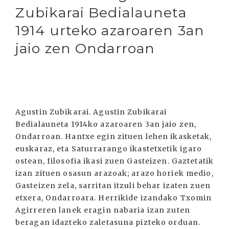
Zubikarai Bedialauneta
1914 urteko azaroaren 3an
jaio zen Ondarroan
Agustin Zubikarai. Agustin Zubikarai
Bedialauneta 1914ko azaroaren 3an jaio zen,
Ondarroan. Hantxe egin zituen lehen ikasketak,
euskaraz, eta Saturrarango ikastetxetik igaro
ostean, filosofia ikasi zuen Gasteizen. Gaztetatik
izan zituen osasun arazoak; arazo horiek medio,
Gasteizen zela, sarritan itzuli behar izaten zuen
etxera, Ondarroara. Herrikide izandako Txomin
Agirreren lanek eragin nabaria izan zuten
beragan idazteko zaletasuna pizteko orduan.