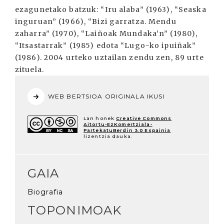
ezagunetako batzuk: “Iru alaba” (1963), “Seaska
inguruan” (1966), “Bizi garratza. Mendu
zaharra” (1970), “Laiñoak Mundaka’n” (1980),
“Itsastarrak” (1985) edota “Lugo-ko ipuiñak”
(1986). 2004 urteko uztailan zendu zen, 89 urte
zituela.
WEB BERTSIOA ORIGINALA IKUSI
Lan honek
Creative Commons
Aitortu-EzKomertziala-
PartekatuBerdin 3.0 Espainia
lizentzia dauka.
GAIA
Biografia
TOPONIMOAK