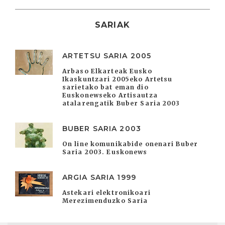
SARIAK
ARTETSU SARIA 2005
Arbaso Elkarteak Eusko
Ikaskuntzari 2005eko Artetsu
sarietako bat eman dio
Euskonewseko Artisautza
atalarengatik Buber Saria 2003
BUBER SARIA 2003
On line komunikabide onenari Buber
Saria 2003. Euskonews
ARGIA SARIA 1999
Astekari elektronikoari
Merezimenduzko Saria