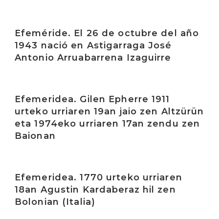
Irakurri
Efeméride. El 26 de octubre del año
1943 nació en Astigarraga José
Antonio Arruabarrena Izaguirre
Irakurri
Efemeridea. Gilen Epherre 1911
urteko urriaren 19an jaio zen Altzürün
eta 1974eko urriaren 17an zendu zen
Baionan
Irakurri
Efemeridea. 1770 urteko urriaren
18an Agustin Kardaberaz hil zen
Bolonian (Italia)