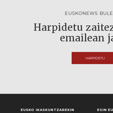
EUSKONEWS BULE
Harpidetu zaitez
emailean j
HARPIDETU
EUSKO IKASKUNTZAREKIN
EGIN E