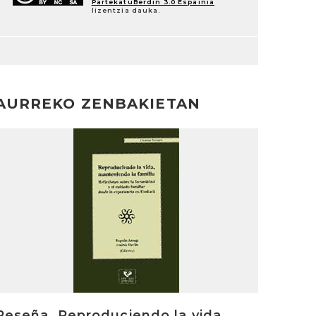
PartekatuBerdin 3.0 Espainia
lizentzia dauka.
AURREKO ZENBAKIETAN
rakurri
Reseña. Reproduciendo la vida,