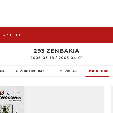
HARPIDETU
293 ZENBAKIA
2005-03-18 / 2005-04-01
AIAK
ATZOKO IRUDIAK
EFEMERIDEAK
EUSKOBOOKS