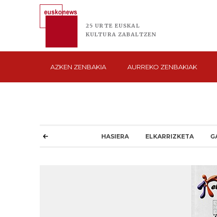
25 URTE
EUSKAL
KULTURA
ZABALTZEN
AZKEN
ZENBAKIA
AURREKO
ZENBAKIAK
HASIERA
ELKARRIZKETA
G