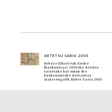
ARTETSU SARIA 2005
Arbaso Elkarteak Eusko
Ikaskuntzari 2005eko Artetsu
sarietako bat eman dio
Euskonewseko Artisautza
atalarengatik Buber Saria 2003