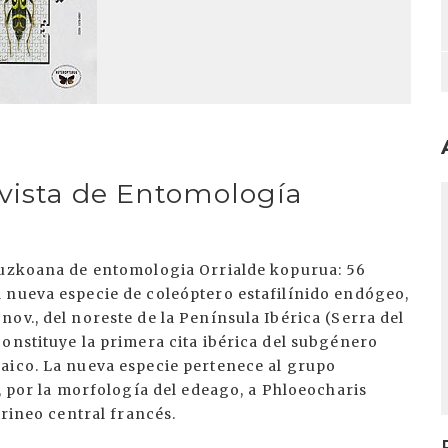
vista de Entomología
I
ipuzkoana de entomologia Orrialde kopurua: 56
 nueva especie de coleóptero estafilínido endógeo,
ov., del noreste de la Península Ibérica (Serra del
onstituye la primera cita ibérica del subgénero
aico. La nueva especie pertenece al grupo
a, por la morfología del edeago, a Phloeocharis
irineo central francés.