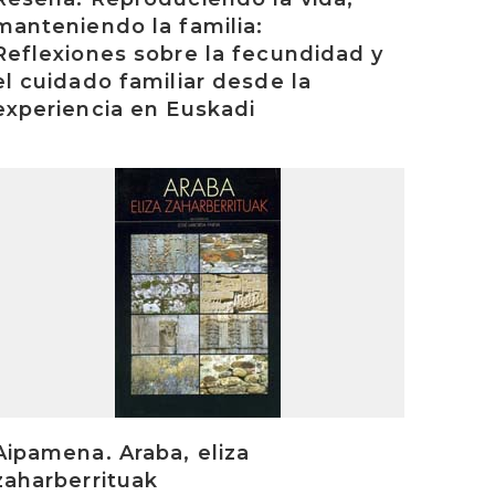
manteniendo la familia:
Reflexiones sobre la fecundidad y
el cuidado familiar desde la
experiencia en Euskadi
rakurri
Aipamena. Araba, eliza
zaharberrituak