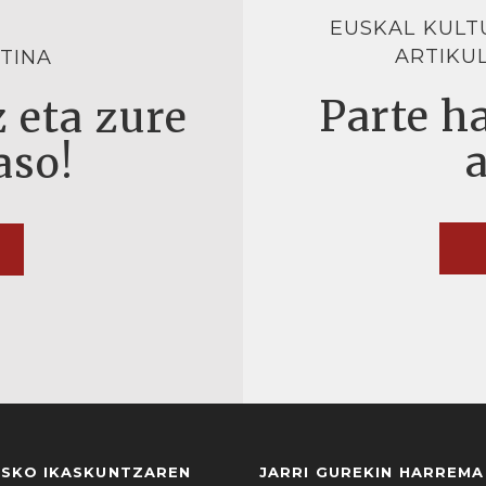
EUSKAL KULT
ARTIKU
TINA
Parte ha
 eta zure
aso!
USKO IKASKUNTZAREN
JARRI GUREKIN HARREM