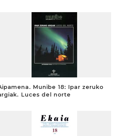
rakurri
Aipamena. Munibe 18: Ipar zeruko
argiak. Luces del norte
rakurri