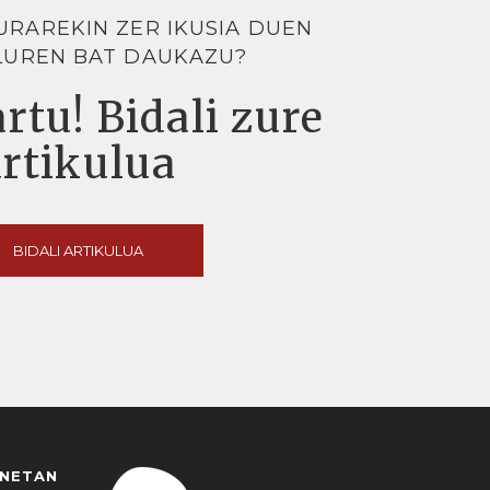
URAREKIN ZER IKUSIA DUEN
LUREN BAT DAUKAZU?
rtu! Bidali zure
artikulua
BIDALI ARTIKULUA
ANETAN