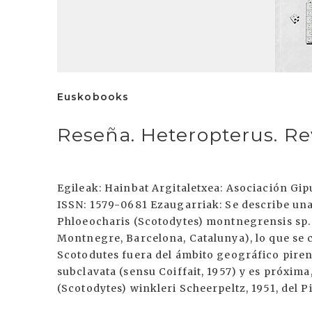
Euskobooks
Reseña. Heteropterus. Re
Egileak: Hainbat Argitaletxea: Asociación G
ISSN: 1579-0681 Ezaugarriak: Se describe una
Phloeocharis (Scotodytes) montnegrensis sp. n
Montnegre, Barcelona, Catalunya), lo que se c
Scotodutes fuera del ámbito geográfico piren
subclavata (sensu Coiffait, 1957) y es próxim
(Scotodytes) winkleri Scheerpeltz, 1951, del P