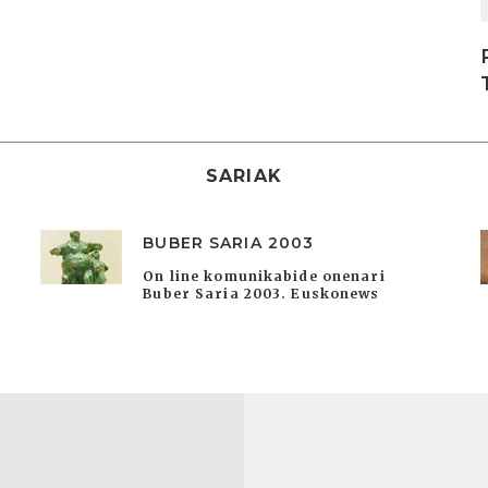
SARIAK
BUBER SARIA 2003
On line komunikabide onenari
Buber Saria 2003. Euskonews