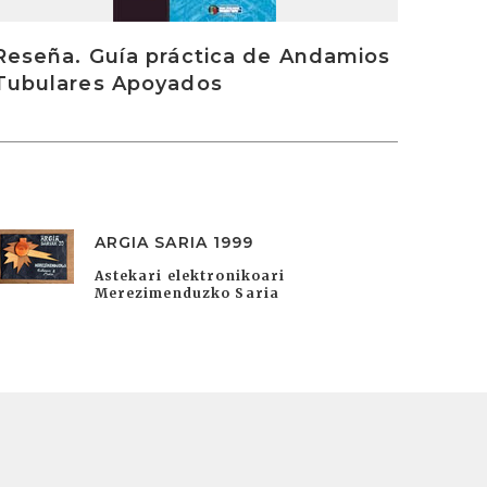
Reseña. Guía práctica de Andamios
Tubulares Apoyados
ARGIA SARIA 1999
Astekari elektronikoari
Merezimenduzko Saria