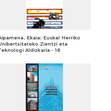
Aipamena. Ekaia: Euskal Herriko
Unibertsitateko Zientzi eta
Teknologi Aldizkaria - 18
rakurri