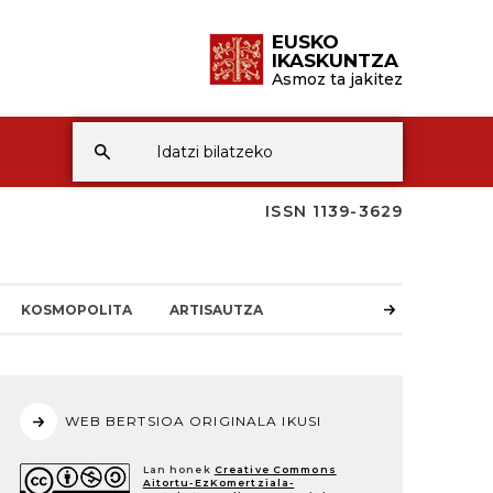
EUSKO
IKASKUNTZA
Asmoz ta jakitez
ISSN 1139-3629
KOSMOPOLITA
ARTISAUTZA
WEB BERTSIOA ORIGINALA IKUSI
Lan honek
Creative Commons
Aitortu-EzKomertziala-