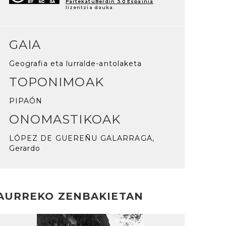
PartekatuBerdin 3.0 Espainia
lizentzia dauka.
GAIA
Geografia eta lurralde-antolaketa
TOPONIMOAK
PIPAÓN
ONOMASTIKOAK
LÓPEZ DE GUEREÑU GALARRAGA,
Gerardo
AURREKO ZENBAKIETAN
rakurri