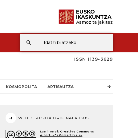
EUSKO
IKASKUNTZA
Asmoz ta jakitez
ISSN 1139-3629
KOSMOPOLITA
ARTISAUTZA
WEB BERTSIOA ORIGINALA IKUSI
Lan honek
Creative Commons
Aitortu-EzKomertziala-