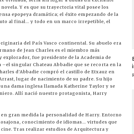
 olvidada, sería sin lugar a dudas un excitante
novela. Y es que su trayectoria vital posee los
tensa epopeya dramática; el éxito empezando de la
uto al final… y todo en un marco irrepetible, el
originaria del País Vasco continental. Su abuelo era
hermano de Jean Charles es el miembro más
 y explorador, fue presidente de la Academia de
a –el singular Chateau Abbadie que se recorta en la
Charles d’Abbadie compró el castillo de Etxauz en
Arrast, lugar de nacimiento de su padre. Su hijo
 una dama inglesa llamada Katherine Taylor y se
I
iero. Allí nació nuestro protagonista, Harry
 en gran medida la personalidad de Harry. Entorno
nglosajona, conocimiento de idiomas… virtudes que
 cine. Tras realizar estudios de Arquitectura y