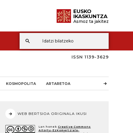
EUSKO
IKASKUNTZA
Asmoz ta jakitez
ISSN 1139-3629
KOSMOPOLITA
ARTARETOA
WEB BERTSIOA ORIGINALA IKUSI
Lan honek
Creative Commons
Aitortu-EzKomertziala-