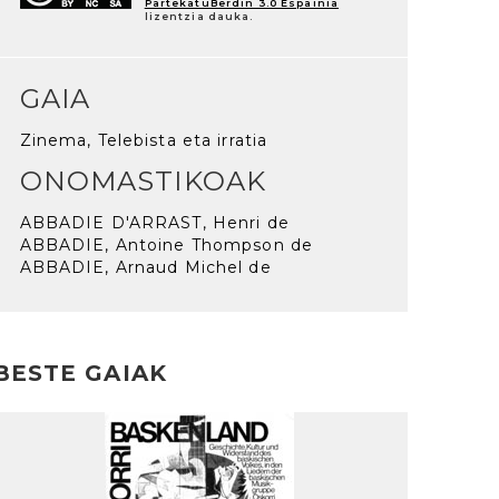
PartekatuBerdin 3.0 Espainia
lizentzia dauka.
GAIA
Zinema, Telebista eta irratia
ONOMASTIKOAK
ABBADIE D'ARRAST, Henri de
ABBADIE, Antoine Thompson de
ABBADIE, Arnaud Michel de
BESTE GAIAK
rakurri