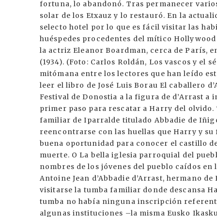
fortuna, lo abandonó. Tras permanecer varios
solar de los Etxauz y lo restauró. En la actua
selecto hotel por lo que es fácil visitar las h
huéspedes procedentes del mítico Hollywood de
la actriz Eleanor Boardman, cerca de París, 
(1934). (Foto: Carlos Roldán, Los vascos y el s
mitómana entre los lectores que han leído este
leer el libro de José Luis Borau El caballero d’
Festival de Donostia a la figura de d’Arrast a 
primer paso para rescatar a Harry del olvido.
familiar de Iparralde titulado Abbadie de Iñig
reencontrarse con las huellas que Harry y su 
buena oportunidad para conocer el castillo de
muerte. O La bella iglesia parroquial del pueb
nombres de los jóvenes del pueblo caídos en 
Antoine Jean d’Abbadie d’Arrast, hermano de 
visitarse la tumba familiar donde descansa Har
tumba no había ninguna inscripción referente
algunas instituciones –la misma Eusko Ikasku