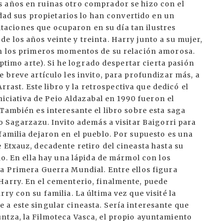
 años en ruinas otro comprador se hizo con el
lidad sus propietarios lo han convertido en un
abitaciones que ocuparon en su día tan ilustres
 los años veinte y treinta. Harry junto a su mujer,
en los primeros momentos de su relación amorosa.
éptimo arte). Si he logrado despertar cierta pasión
 breve artículo les invito, para profundizar más, a
Arrast. Este libro y la retrospectiva que dedicó el
iniciativa de Peio Aldazabal en 1990 fueron el
 También es interesante el libro sobre esta saga
o Sagarzazu. Invito además a visitar Baigorri para
familia dejaron en el pueblo. Por supuesto es una
 Etxauz, decadente retiro del cineasta hasta su
lo. En ella hay una lápida de mármol con los
la Primera Guerra Mundial. Entre ellos figura
Harry. En el cementerio, finalmente, puede
ry con su familia. La última vez que visité la
 a este singular cineasta. Sería interesante que
ntza, la Filmoteca Vasca, el propio ayuntamiento