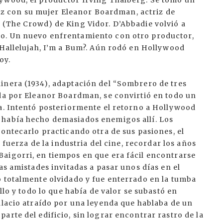
lywood, el productor Irving Thalberg. Se tomó un
xauz con su mujer Eleanor Boardman, actriz de
 (The Crowd) de King Vidor. D’Abbadie volvió a
o. Un nuevo enfrentamiento con otro productor,
 Hallelujah, I’m a Bum?. Aún rodó en Hollywood
oy.
inera (1934), adaptación del “Sombrero de tres
ada por Eleanor Boardman, se convirtió en todo un
pa. Intentó posteriormente el retorno a Hollywood
 había hecho demasiados enemigos allí. Los
Montecarlo practicando otra de sus pasiones, el
r fuerza de la industria del cine, recordar los años
aigorri, en tiempos en que era fácil encontrarse
as amistades invitadas a pasar unos días en el
o totalmente olvidado y fue enterrado en la tumba
llo y todo lo que había de valor se subastó en
alacio atraído por una leyenda que hablaba de un
arte del edificio, sin lograr encontrar rastro de la