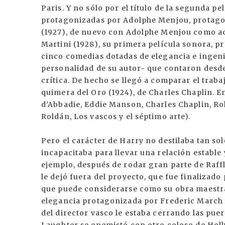
Paris. Y no sólo por el título de la segunda 
protagonizadas por Adolphe Menjou, protagon
(1927), de nuevo con Adolphe Menjou como act
Martini (1928), su primera película sonora, p
cinco comedias dotadas de elegancia e ingenio,
personalidad de su autor- que contaron desde 
crítica. De hecho se llegó a comparar el traba
quimera del Oro (1924), de Charles Chaplin. En
d’Abbadie, Eddie Manson, Charles Chaplin, Rol
Roldán, Los vascos y el séptimo arte).
Pero el carácter de Harry no destilaba tan sol
incapacitaba para llevar una relación estable
ejemplo, después de rodar gran parte de Raf
le dejó fuera del proyecto, que fue finalizad
que puede considerarse como su obra maestra
elegancia protagonizada por Frederic March y 
del director vasco le estaba cerrando las pue