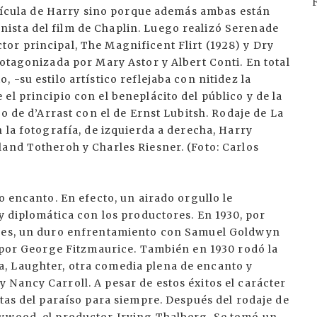
película de Harry sino porque además ambas están
ista del film de Chaplin. Luego realizó Serenade
or principal, The Magnificent Flirt (1928) y Dry
rotagonizada por Mary Astor y Albert Conti. En total
 -su estilo artístico reflejaba con nitidez la
el principio con el beneplácito del público y de la
jo de d’Arrast con el de Ernst Lubitsh. Rodaje de La
 la fotografía, de izquierda a derecha, Harry
and Totheroh y Charles Riesner. (Foto: Carlos
o encanto. En efecto, un airado orgullo le
 y diplomática con los productores. En 1930, por
fles, un duro enfrentamiento con Samuel Goldwyn
o por George Fitzmaurice. También en 1930 rodó la
, Laughter, otra comedia plena de encanto y
Nancy Carroll. A pesar de estos éxitos el carácter
rtas del paraíso para siempre. Después del rodaje de