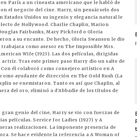
en París a un cineasta americano que le habló de
con el negocio del cine. Harry, sin pensárselo dos
en Estados Unidos su ingenio y elegancia natural le
electo de Hollywood. Charlie Chaplin, Marion
Douglas Fairbanks, Mary Pickford o Gloria
eron a su encanto. De hecho, Gloria Swanson le dio
i trabajara como asesor en The Impossible Mrs.
merican Wife (1923). Las dos películas, dirigidas
actriz. Tras este primer paso Harry dio un salto de
I
 Con él colaboró como consejero artístico en A
y como ayudante de dirección en The Gold Rush (La
aplin se enemistaron. Tanto es así que Chaplin, al
ra del oro, eliminó a d’Abbadie de los títulos de
l gran genio del cine, Harry se vio con fuerzas de
ias películas. Service for Ladies (1927) y A
meras realizaciones. La imponente presencia de
ora. Se hace evidente la referencia a A Woman of