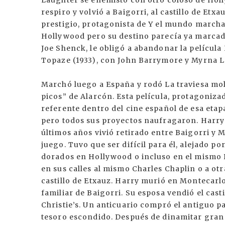
Laughter se enemistó con otro coloso de Hol
respiro y volvió a Baigorri, al castillo de Et
prestigio, protagonista de Y el mundo marcha
Hollywood pero su destino parecía ya marcad
Joe Shenck, le obligó a abandonar la película
Topaze (1933), con John Barrymore y Myrna L
Marchó luego a España y rodó La traviesa mol
picos” de Alarcón. Esta película, protagoniz
referente dentro del cine español de esa eta
pero todos sus proyectos naufragaron. Harry
últimos años vivió retirado entre Baigorri y 
juego. Tuvo que ser difícil para él, alejado po
dorados en Hollywood o incluso en el mismo B
en sus calles al mismo Charles Chaplin o a otr
castillo de Etxauz. Harry murió en Montecarl
familiar de Baigorri. Su esposa vendió el casti
Christie’s. Un anticuario compró el antiguo p
tesoro escondido. Después de dinamitar gran p