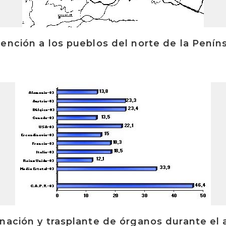
ención a los pueblos del norte de la Peníns
nación y trasplante de órganos durante el