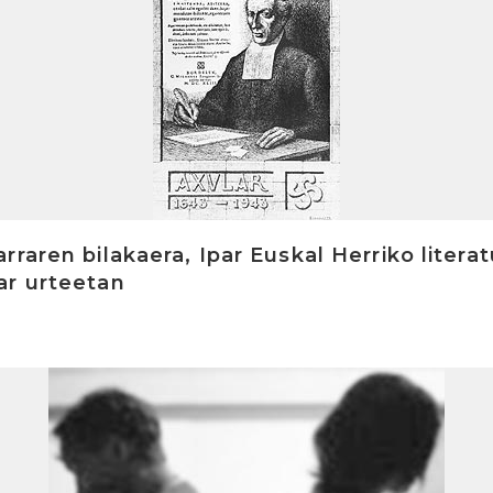
raren bilakaera, Ipar Euskal Herriko litera
ar urteetan