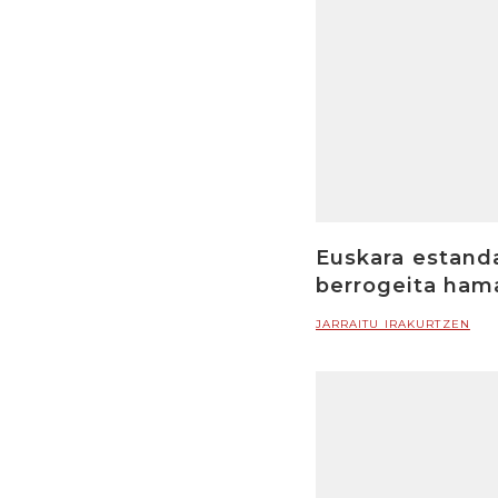
Euskara estandar
berrogeita ham
JARRAITU IRAKURTZEN