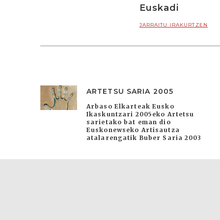
Euskadi
JARRAITU IRAKURTZEN
ARTETSU SARIA 2005
Arbaso Elkarteak Eusko
Ikaskuntzari 2005eko Artetsu
sarietako bat eman dio
Euskonewseko Artisautza
atalarengatik Buber Saria 2003