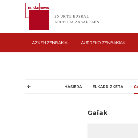
25 URTE
EUSKAL
KULTURA
ZABALTZEN
AZKEN
ZENBAKIA
AURREKO
ZENBAKIAK
HASIERA
ELKARRIZKETA
G
Gaiak