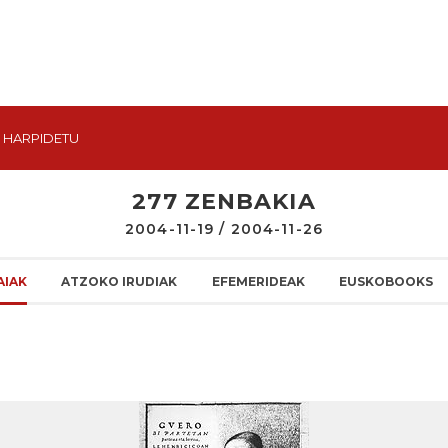
HARPIDETU
277 ZENBAKIA
2004-11-19 / 2004-11-26
AIAK
ATZOKO IRUDIAK
EFEMERIDEAK
EUSKOBOOKS