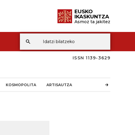
EUSKO
IKASKUNTZA
Asmoz ta jakitez
ISSN 1139-3629
KOSMOPOLITA
ARTISAUTZA