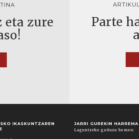
ARTIKU
TINA
Parte ha
 eta zure
aso!
USKO IKASKUNTZAREN
JARRI GUREKIN HARREM
E
Laguntzeko gaituzu hemen: