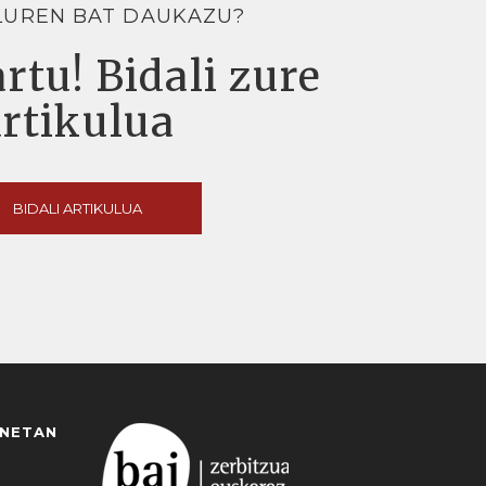
LUREN BAT DAUKAZU?
rtu! Bidali zure
artikulua
BIDALI ARTIKULUA
ANETAN