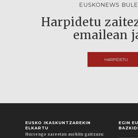
EUSKONEWS BULE
Harpidetu zaitez
emailean j
HARPIDETU
EUSKO IKASKUNTZAREKIN
EGIN E
ELKARTU
BAZKID
Hurrengo sareetan aurkitu gaitzazu: