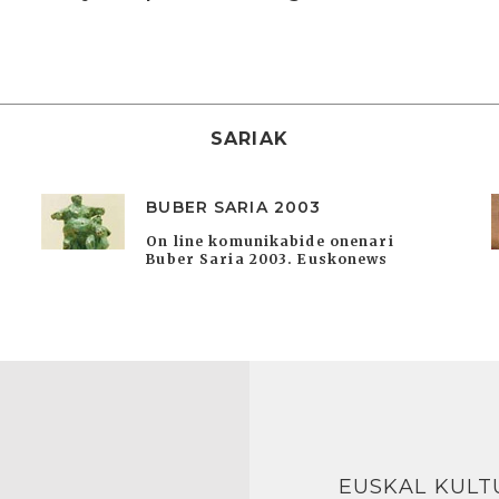
SARIAK
BUBER SARIA 2003
On line komunikabide onenari
Buber Saria 2003. Euskonews
EUSKAL KULT