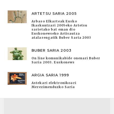
ARTETSU SARIA 2005
Arbaso Elkarteak Eusko
Ikaskuntzari 2005eko Artetsu
sarietako bat eman dio
Euskonewseko Artisautza
atalarengatik Buber Saria 2003
BUBER SARIA 2003
On line komunikabide onenari Buber
Saria 2003. Euskonews
ARGIA SARIA 1999
Astekari elektronikoari
Merezimenduzko Saria