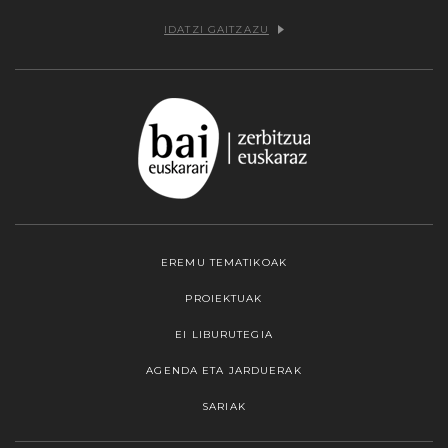
IDATZI GAITZAZU
EREMU TEMATIKOAK
PROIEKTUAK
EI LIBURUTEGIA
AGENDA ETA JARDUERAK
SARIAK