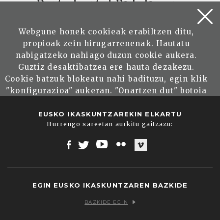
Parte hartu! Bidali zure
artikulua
Webgune honek cookieak erabiltzen ditu,
propioak zein hirugarrenenak. Hautatu
nabigatzeko nahiago duzun cookie aukera.
BIDALI ARTIKULUA
Guztiz desaktibatzea ere hauta dezakezu.
Cookie batzuk blokeatu nahi badituzu, egin klik
"konfigurazioa" aukeran. "Onartzen dut" botoia
sakatuz gero, aipatutako cookieak eta gure
cookie politika onartzen duzula adierazten ari
EUSKO IKASKUNTZAREKIN ELKARTU
Hurrengo sareetan aurkitu gaitzazu:
zara. Sakatu
Irakurri gehiago
lotura informazio
gehiago lortzeko.
Facebook
Twitter
Youtube
Flickr
Vimeo
Onartu
EGIN EUSKO IKASKUNTZAREN BAZKIDE
Konfiguratu
BAZKIDE EGIN