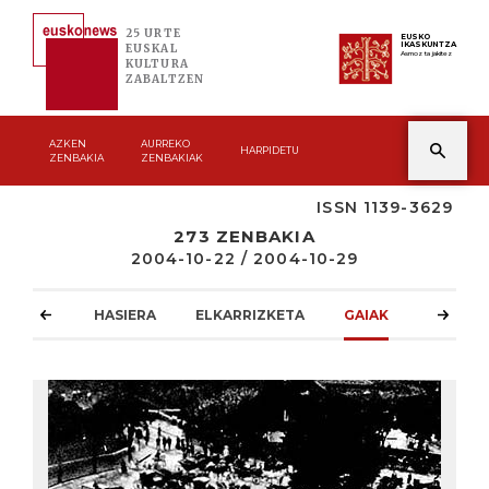
25 URTE
EUSKO
IKASKUNTZA
EUSKAL
Asmoz ta jakitez
KULTURA
ZABALTZEN
AZKEN
AURREKO
HARPIDETU
ZENBAKIA
ZENBAKIAK
ISSN 1139-3629
273 ZENBAKIA
2004-10-22 / 2004-10-29
HASIERA
ELKARRIZKETA
GAIAK
ATZOKO