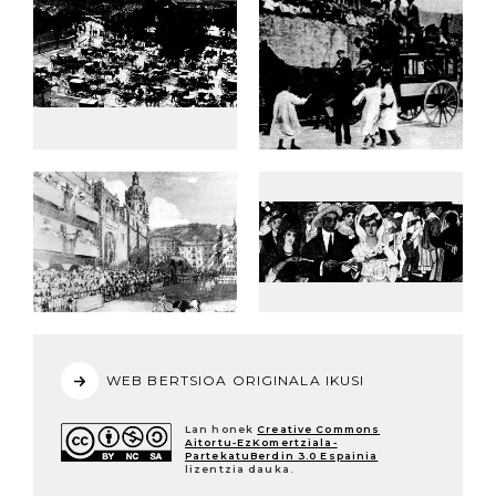
WEB BERTSIOA ORIGINALA IKUSI
Lan honek
Creative Commons
Aitortu-EzKomertziala-
PartekatuBerdin 3.0 Espainia
lizentzia dauka.