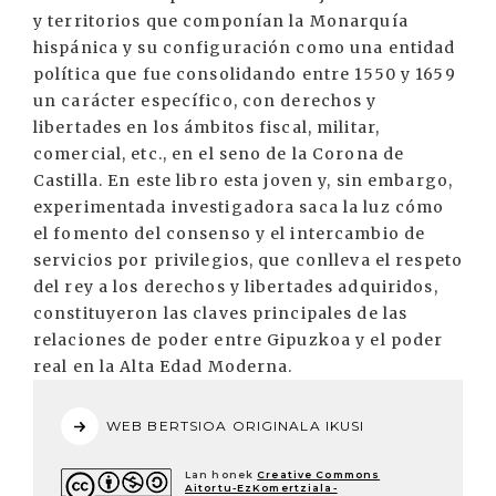
y territorios que componían la Monarquía
hispánica y su configuración como una entidad
política que fue consolidando entre 1550 y 1659
un carácter específico, con derechos y
libertades en los ámbitos fiscal, militar,
comercial, etc., en el seno de la Corona de
Castilla. En este libro esta joven y, sin embargo,
experimentada investigadora saca la luz cómo
el fomento del consenso y el intercambio de
servicios por privilegios, que conlleva el respeto
del rey a los derechos y libertades adquiridos,
constituyeron las claves principales de las
relaciones de poder entre Gipuzkoa y el poder
real en la Alta Edad Moderna.
WEB BERTSIOA ORIGINALA IKUSI
Lan honek
Creative Commons
Aitortu-EzKomertziala-