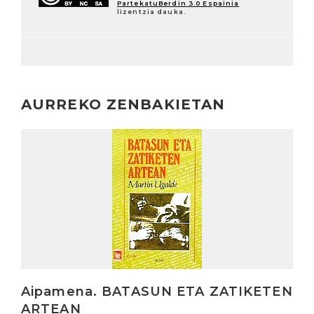
PartekatuBerdin 3.0 Espainia
lizentzia dauka.
AURREKO ZENBAKIETAN
Irakurri
Aipamena. BATASUN ETA ZATIKETEN
ARTEAN