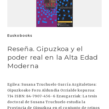
Euskobooks
Reseña. Gipuzkoa y el
poder real en la Alta Edad
Moderna
Egilea: Susana Truchuelo García Argitaletxea:
Gipuzkoako Foru Aldundia Orrialde kopurua:
714 ISBN: 84-7907-456-6 Ezaugarriak: La tesis
doctoral de Susana Truchuelo estudia la
Provincia de Gipuzkoa en el conjunto de reinos