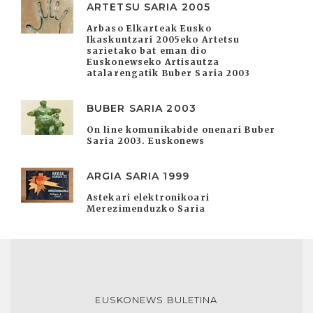
ARTETSU SARIA 2005
Arbaso Elkarteak Eusko
Ikaskuntzari 2005eko Artetsu
sarietako bat eman dio
Euskonewseko Artisautza
atalarengatik Buber Saria 2003
BUBER SARIA 2003
On line komunikabide onenari Buber
Saria 2003. Euskonews
ARGIA SARIA 1999
Astekari elektronikoari
Merezimenduzko Saria
EUSKONEWS BULETINA