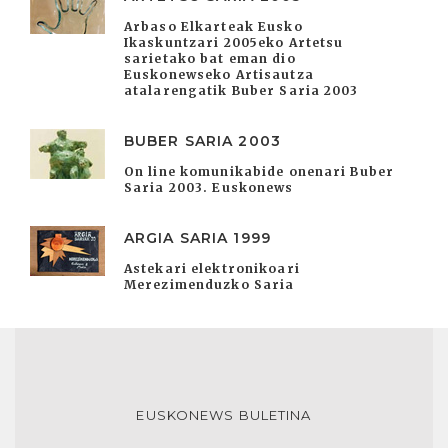
Arbaso Elkarteak Eusko
Ikaskuntzari 2005eko Artetsu
sarietako bat eman dio
Euskonewseko Artisautza
atalarengatik Buber Saria 2003
BUBER SARIA 2003
On line komunikabide onenari Buber
Saria 2003. Euskonews
ARGIA SARIA 1999
Astekari elektronikoari
Merezimenduzko Saria
EUSKONEWS BULETINA