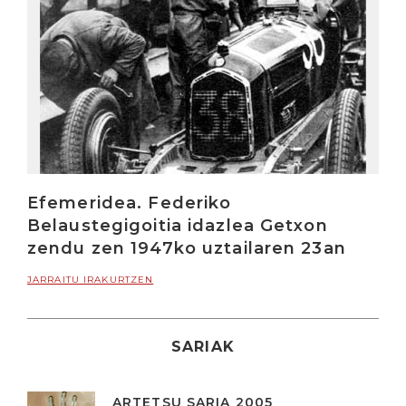
Efemeridea. Federiko
Belaustegigoitia idazlea Getxon
zendu zen 1947ko uztailaren 23an
JARRAITU IRAKURTZEN
SARIAK
ARTETSU SARIA 2005