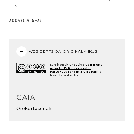
-->
2004/07/16-23
WEB BERTSIOA ORIGINALA IKUSI
Lan honek
Creative Commons
Aitortu-EzKomertziala-
PartekatuBerdin 3.0 Espainia
lizentzia dauka.
GAIA
Orokortasunak