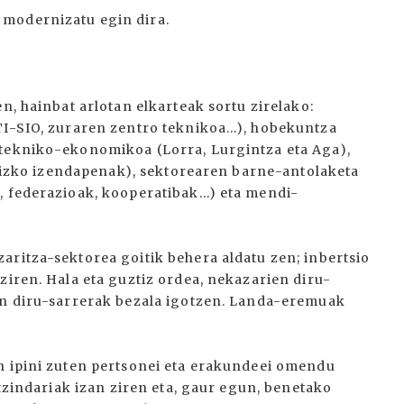
 modernizatu egin dira.
n, hainbat arlotan elkarteak sortu zirelako:
TI-SIO, zuraren zentro teknikoa…), hobekuntza
 tekniko-ekonomikoa (Lorra, Lurgintza eta Aga),
orrizko izendapenak), sektorearen barne-antolaketa
, federazioak, kooperatibak…) eta mendi-
aritza-sektorea goitik behera aldatu zen; inbertsio
ziren. Hala eta guztiz ordea, nekazarien diru-
een diru-sarrerak bezala igotzen. Landa-eremuak
n ipini zuten pertsonei eta erakundeei omendu
itzindariak izan ziren eta, gaur egun, benetako