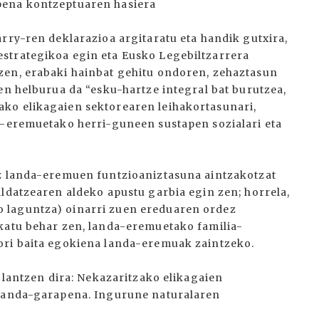
pena kontzeptuaren hasiera
rry-ren deklarazioa argitaratu eta handik gutxira,
strategikoa egin eta Eusko Legebiltzarrera
zen, erabaki hainbat gehitu ondoren, zehaztasun
en helburua da “esku-hartze integral bat burutzea,
ko elikagaien sektorearen leihakortasunari,
a-eremuetako herri-guneen sustapen sozialari eta
iz landa-eremuen funtzioaniztasuna aintzakotzat
aldatzearen aldeko apustu garbia egin zen; horrela,
 laguntza) oinarri zuen ereduaren ordez
ikatu behar zen, landa-eremuetako familia-
ori baita egokiena landa-eremuak zaintzeko.
k lantzen dira: Nekazaritzako elikagaien
 Landa-garapena. Ingurune naturalaren