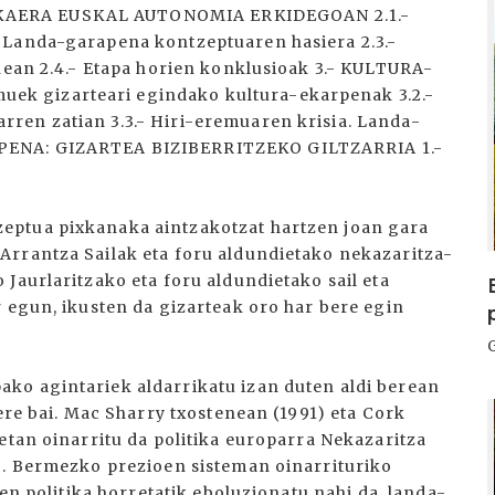
KAERA EUSKAL AUTONOMIA ERKIDEGOAN 2.1.-
 Landa-garapena kontzeptuaren hasiera 2.3.-
enean 2.4.- Etapa horien konklusioak 3.- KULTURA-
k gizarteari egindako kultura-ekarpenak 3.2.-
ren zatian 3.3.- Hiri-eremuaren krisia. Landa-
PENA: GIZARTEA BIZIBERRITZEKO GILTZARRIA 1.-
eptua pixkanaka aintzakotzat hartzen joan gara
Arrantza Sailak eta foru aldundietako nekazaritza-
Jaurlaritzako eta foru aldundietako sail eta
 egun, ikusten da gizarteak oro har bere egin
ko agintariek aldarrikatu izan duten aldi berean
I
 ere bai. Mac Sharry txostenean (1991) eta Cork
etan oinarritu da politika europarra Nekazaritza
o. Bermezko prezioen sisteman oinarrituriko
ien politika horretatik eboluzionatu nahi da, landa-