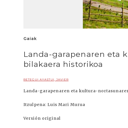
Gaiak
Landa-garapenaren eta k
bilakaera historikoa
RETEGUI AYASTUI, JAVIER
Landa-garapenaren eta kultura-nortasunaren 
Itzulpena: Luis Mari Murua
Versión original