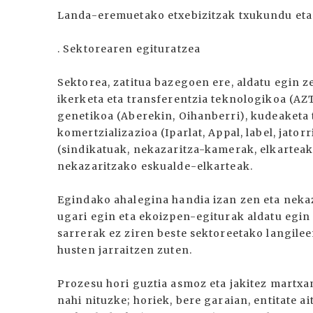
Landa-eremuetako etxebizitzak txukundu eta
. Sektorearen egituratzea
Sektorea, zatitua bazegoen ere, aldatu egin ze
ikerketa eta transferentzia teknologikoa (AZ
genetikoa (Aberekin, Oihanberri), kudeaketa
komertzializazioa (Iparlat, Appal, label, jat
(sindikatuak, nekazaritza-kamerak, elkarteak
nekazaritzako eskualde-elkarteak.
Egindako ahalegina handia izan zen eta nekaz
ugari egin eta ekoizpen-egiturak aldatu egin 
sarrerak ez ziren beste sektoreetako langil
husten jarraitzen zuten.
Prozesu hori guztia asmoz eta jakitez martxa
nahi nituzke; horiek, bere garaian, entitate a