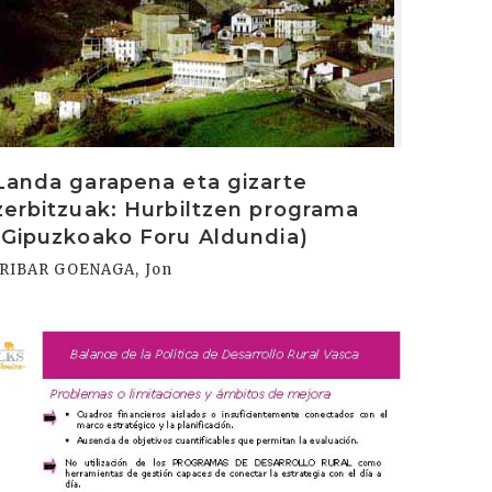
Landa garapena eta gizarte
zerbitzuak: Hurbiltzen programa
(Gipuzkoako Foru Aldundia)
IRIBAR GOENAGA, Jon
rakurri