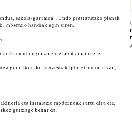
amendua, eskola-garraioa… Ondo prestatutako planak
. Inbertsio handiak egin ziren.
a
koak amaitu egin ziren, erabat amaitu ere.
ntza genetikorako prozesuak ipini ziren martxan,
akineria eta instalazio modernoak sartu dira eta,
askoz gutxiago behar da.