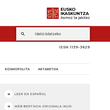
EUSKO
IKASKUNTZA
Asmoz ta jakitez
ISSN 1139-3629
KOSMOPOLITA
ARTARETOA
LEER EN ESPAÑOL
WEB BERTSIOA ORIGINALA IKUSI