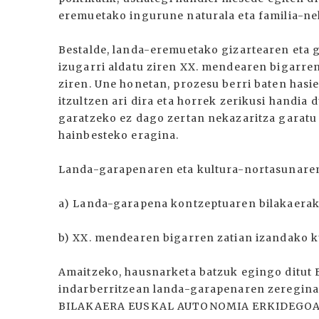
eremuetako ingurune naturala eta familia-ne
Bestalde, landa-eremuetako gizartearen eta g
izugarri aldatu ziren XX. mendearen bigarre
ziren. Une honetan, prozesu berri baten hasi
itzultzen ari dira eta horrek zerikusi hand
garatzeko ez dago zertan nekazaritza garatu
hainbesteko eragina.
Landa-garapenaren eta kultura-nortasunaren 
a) Landa-garapena kontzeptuaren bilakaerako
b) XX. mendearen bigarren zatian izandako k
Amaitzeko, hausnarketa batzuk egingo ditut
indarberritzean landa-garapenaren zeregi
BILAKAERA EUSKAL AUTONOMIA ERKIDEGO