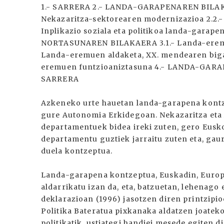
1.- SARRERA 2.- LANDA-GARAPENAREN BILA
Nekazaritza-sektorearen modernizazioa 2.2.-
Inplikazio soziala eta politikoa landa-garap
NORTASUNAREN BILAKAERA 3.1.- Landa-eremue
Landa-eremuen aldaketa, XX. mendearen bigar
eremuen funtzioaniztasuna 4.- LANDA-GARA
SARRERA
Azkeneko urte hauetan landa-garapena kontz
gure Autonomia Erkidegoan. Nekazaritza eta 
departamentuek bidea ireki zuten, gero Eusko 
departamentu guztiek jarraitu zuten eta, gaur
duela kontzeptua.
Landa-garapena kontzeptua, Euskadin, Europa
aldarrikatu izan da, eta, batzuetan, lehenago
deklarazioan (1996) jasotzen diren printzipio
Politika Bateratua pixkanaka aldatzen joatek
politikatik, ustiategi handiei mesede egiten d