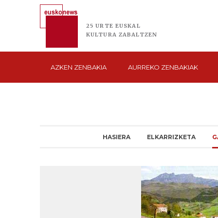
25 URTE
EUSKAL
KULTURA
ZABALTZEN
AZKEN
ZENBAKIA
AURREKO
ZENBAKIAK
HASIERA
ELKARRIZKETA
G