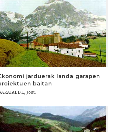
Ekonomi jarduerak landa garapen
proiektuen baitan
GARAIALDE, Josu
rakurri