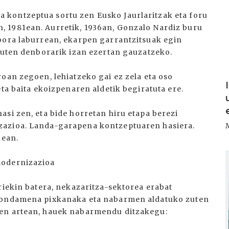
kontzeptua sortu zen Eusko Jaurlaritzak eta foru
 1981ean. Aurretik, 1936an, Gonzalo Nardiz buru
bora laburrean, ekarpen garrantzitsuak egin
 zuten denborarik izan ezertan gauzatzeko.
oan zegoen, lehiatzeko gai ez zela eta oso
eta baita ekoizpenaren aldetik begiratuta ere.
si zen, eta bide horretan hiru etapa berezi
zazioa. Landa-garapena kontzeptuaren hasiera.
nean.
I
modernizazioa
riekin batera, nekazaritza-sektorea erabat
 hondamena pixkanaka eta nabarmen aldatuko zuten
nen artean, hauek nabarmendu ditzakegu: