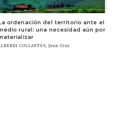
La ordenación del territorio ante el
medio rural: una necesidad aún por
materializar
ALBERDI COLLANTES, Juan Cruz