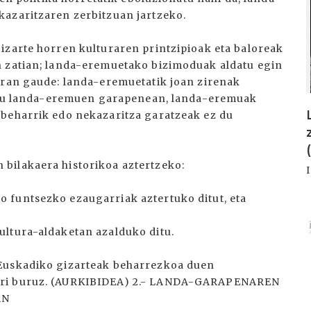
kazaritzaren zerbitzuan jartzeko.
izarte horren kulturaren printzipioak eta baloreak
n zatian; landa-eremuetako bizimoduak aldatu egin
eran gaude: landa-eremuetatik joan zirenak
ia du landa-eremuen garapenean, landa-eremuak
 beharrik edo nekazaritza garatzeak ez du
bilakaera historikoa aztertzeko:
 funtsezko ezaugarriak aztertuko ditut, eta
I
ultura-aldaketan azalduko ditu.
 Euskadiko gizarteak beharrezkoa duen
nari buruz. (AURKIBIDEA) 2.- LANDA-GARAPENAREN
AN