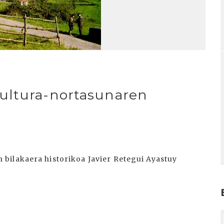
ultura-nortasunaren
bilakaera historikoa Javier Retegui Ayastuy
I