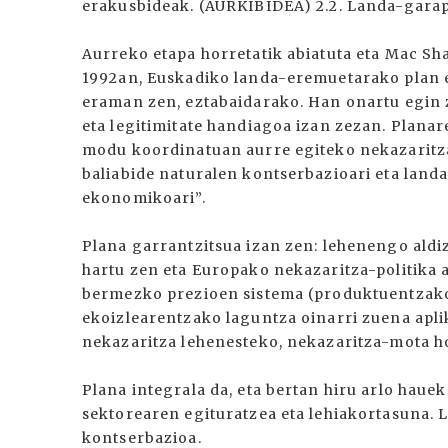
erakusbideak. (AURKIBIDEA) 2.2. Landa-gara
Aurreko etapa horretatik abiatuta eta Mac Sha
1992an, Euskadiko landa-eremuetarako plan e
eraman zen, eztabaidarako. Han onartu egin 
eta legitimitate handiagoa izan zezan. Planar
modu koordinatuan aurre egiteko nekazaritza
baliabide naturalen kontserbazioari eta land
ekonomikoari”.
Plana garrantzitsua izan zen: lehenengo ald
hartu zen eta Europako nekazaritza-politika 
bermezko prezioen sistema (produktuentzako
ekoizlearentzako laguntza oinarri zuena apl
nekazaritza lehenesteko, nekazaritza-mota h
Plana integrala da, eta bertan hiru arlo haue
sektorearen egituratzea eta lehiakortasuna.
kontserbazioa.