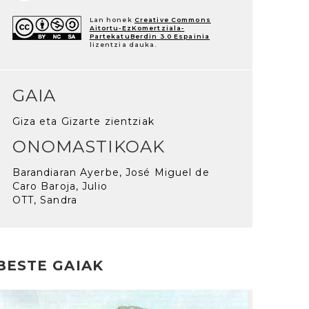
Lan honek
Creative Commons
Aitortu-EzKomertziala-
PartekatuBerdin 3.0 Espainia
lizentzia dauka.
GAIA
Giza eta Gizarte zientziak
ONOMASTIKOAK
Barandiaran Ayerbe, José Miguel de
Caro Baroja, Julio
OTT, Sandra
BESTE GAIAK
rakurri