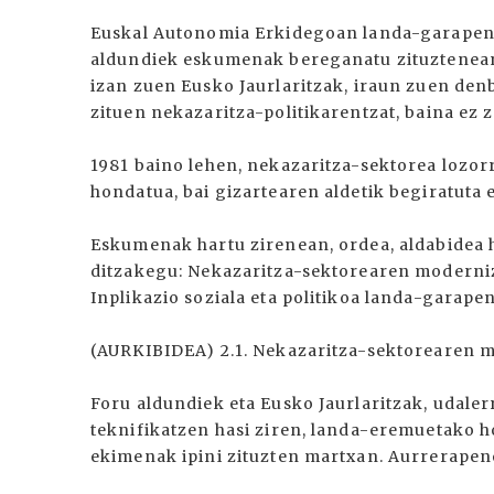
Euskal Autonomia Erkidegoan landa-garapena 
aldundiek eskumenak bereganatu zituztenean,
izan zuen Eusko Jaurlaritzak, iraun zuen den
zituen nekazaritza-politikarentzat, baina ez
1981 baino lehen, nekazaritza-sektorea lozorr
hondatua, bai gizartearen aldetik begiratuta 
Eskumenak hartu zirenean, ordea, aldabidea ha
ditzakegu: Nekazaritza-sektorearen moderni
Inplikazio soziala eta politikoa landa-garape
(AURKIBIDEA) 2.1. Nekazaritza-sektorearen 
Foru aldundiek eta Eusko Jaurlaritzak, udaler
teknifikatzen hasi ziren, landa-eremuetako
ekimenak ipini zituzten martxan. Aurrerape