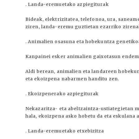
. Landa-eremuetako azpiegiturak
Bideak, elektrizitatea, telefonoa, ura, sane
ziren, landa-eremu guztietan ezarriko zirenak
. Animalien osasuna eta hobekuntza genetiko
Kanpainei esker animalien gaixotasun endemi
Aldi berean, animalien eta landareen hobeku
eta ekoizpena nabarmen handitu zen.
. Ekoizpenerako azpiegiturak
Nekazaritza- eta abeltzaintza-ustiategietan m
hala, ekoizpena asko hobetu da eta eskulana 
. Landa-eremuetako etxebizitza