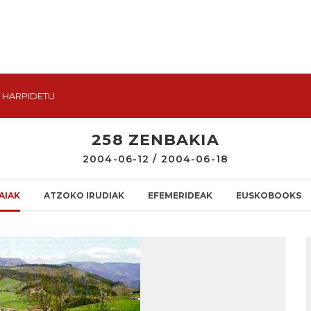
HARPIDETU
258 ZENBAKIA
2004-06-12 / 2004-06-18
AIAK
ATZOKO IRUDIAK
EFEMERIDEAK
EUSKOBOOKS