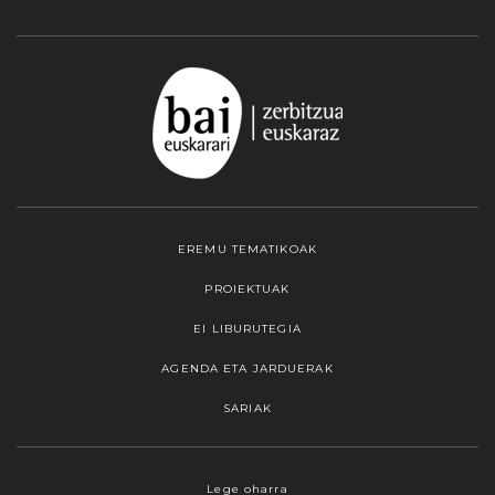
EREMU TEMATIKOAK
PROIEKTUAK
EI LIBURUTEGIA
AGENDA ETA JARDUERAK
SARIAK
Webgune honek cookieak erabiltzen ditu,
Lege oharra