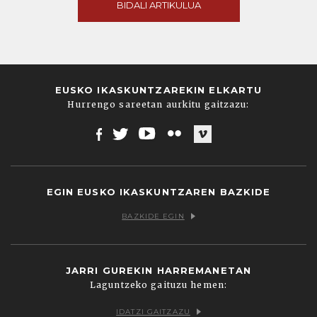
BIDALI ARTIKULUA
EUSKO IKASKUNTZAREKIN ELKARTU
Hurrengo sareetan aurkitu gaitzazu:
Facebook
Twitter
Youtube
Flickr
Vimeo
EGIN EUSKO IKASKUNTZAREN BAZKIDE
BAZKIDE EGIN
JARRI GUREKIN HARREMANETAN
Laguntzeko gaituzu hemen:
IDATZI GAITZAZU