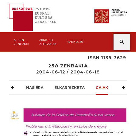
25 URTE
EUSKO
IKASKUNTZA
EUSKAL
Asmoz ta jakitez
KULTURA
ZABALTZEN
AZKEN
AURREKO
HARPIDETU
ZENBAKIA
ZENBAKIAK
ISSN 1139-3629
258 ZENBAKIA
2004-06-12 / 2004-06-18
HASIERA
ELKARRIZKETA
GAIAK
ATZOKO