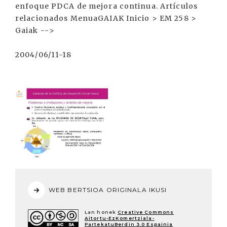
enfoque PDCA de mejora continua. Artículos
relacionados MenuaGAIAK Inicio > EM 258 >
Gaiak -->
2004/06/11-18
WEB BERTSIOA ORIGINALA IKUSI
Lan honek
Creative Commons
Aitortu-EzKomertziala-
PartekatuBerdin 3.0 Espainia