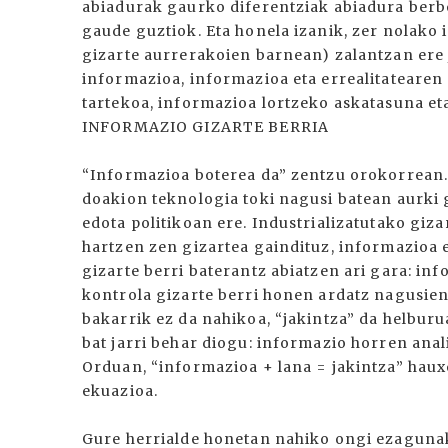
abiadurak gaurko diferentziak abiadura berb
gaude guztiok. Eta honela izanik, zer nolako
gizarte aurrerakoien barnean) zalantzan ere
informazioa, informazioa eta errealitatearen 
tartekoa, informazioa lortzeko askatasuna eta 
INFORMAZIO GIZARTE BERRIA
“Informazioa boterea da” zentzu orokorrean.
doakion teknologia toki nagusi batean aurki 
edota politikoan ere. Industrializatutako gi
hartzen zen gizartea gaindituz, informazioa
gizarte berri baterantz abiatzen ari gara: 
kontrola gizarte berri honen ardatz nagusien
bakarrik ez da nahikoa, “jakintza” da helburu
bat jarri behar diogu: informazio horren anali
Orduan, “informazioa + lana = jakintza” haux
ekuazioa.
Gure herrialde honetan nahiko ongi ezagunak