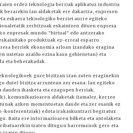
raien ordez teknologia berriak aplikatuz industria
 berarekin lan aldaketak ere dakartza, enpresen
eta eskaera teknologiko berriei aurre egiteko
zionaletatik zerbitzuak eskaintzen dituen enpresa
tako enpresak mundu “birtual” edo antzerako
 eskainitako produktuak ez-erreal esparru
presa berriek ekonomia arloan izandako eragina
en ustetan azaldu ezina kasu gehienetan) eta
ada eta beherakadak.
eknologikoek gure bizitzan izan zuten eraginekin
o dute) bizitza arruntean zer esana: lan egiteko
uta dauden ikasketa eta ezagupen berriak,
ak), komunikazioaren aldaketak (tamalez, korreo
utunak azken momentuetan daude eta zer esanik ez
eo-konferentziak) edota irakaskuntzari begiratuz
gu. Baita ere informazioaren bilketa eta antolaketa
pribatuarekin izaten ditugun harremanok gero eta
 izaten ditugu.