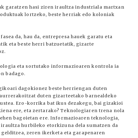
ak garatzen hasi ziren iraultza industriala martxan
oduktuak lortzeko, beste herriak edo koloniak
fasea da, hau da, entrepresa hauek garatu eta
ik eta beste herri batzuetatik, gizarte
oz.
ologia eta sortutako informazioaren kontrola ia
on badago.
gikoari dagokionez beste herriengan duten
 aurrerakoitzat duten gizarteetako barnealdeko
ustea. Ero-korrika bat ikus dezakegu, bai gizakioi
iena ere, eta zertarako? Teknologiaren trena nola
 lehen bagoietan ere. Informazioaren teknologia,
 iraultza hurbileko etorkizuna dela sumatzen da
t gelditzea, zeren ikerketa eta garapenaren