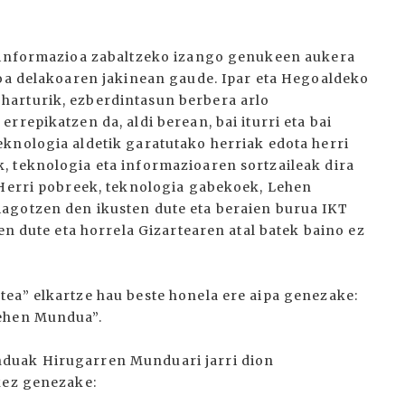
e informazioa zabaltzeko izango genukeen aukera
toa delakoaren jakinean gaude. Ipar eta Hegoaldeko
harturik, ezberdintasun berbera arlo
rrepikatzen da, aldi berean, bai iturri eta bai
knologia aldetik garatutako herriak edota herri
, teknologia eta informazioaren sortzaileak dira
 Herri pobreek, teknologia gabekoek, Lehen
agotzen den ikusten dute eta beraien burua IKT
en dute eta horrela Gizartearen atal batek baino ez
ea” elkartze hau beste honela ere aipa genezake:
Lehen Mundua”.
duak Hirugarren Munduari jarri dion
kez genezake: