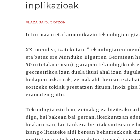
inplikazioak
PLAZA JAIO, GOTZON
Informazio eta komunikazio teknologien giza
XX. mendea, izatekotan, “teknologiaren men
eta batez ere Munduko Bigarren Gerratean has
50 urtetako epean), garapen teknologikoak ez
geometrikoa izan duela ikusi ahal izan dugu
hedapen azkarrak, zeinak aldi berean eztabai
sortzeko tokiak prestatzen dituen, inoiz giza 
eramaten gaitu.
Teknologizazio hau, zeinak giza bizitzako arl
digu, bai bakean bai gerran, ikerkuntzan ed
hezkuntzan, lan tankera berriak sortzean e
izango litzateke aldi berean beharrezkoak di
guztietan parte hartzen duten tresnak izan ez