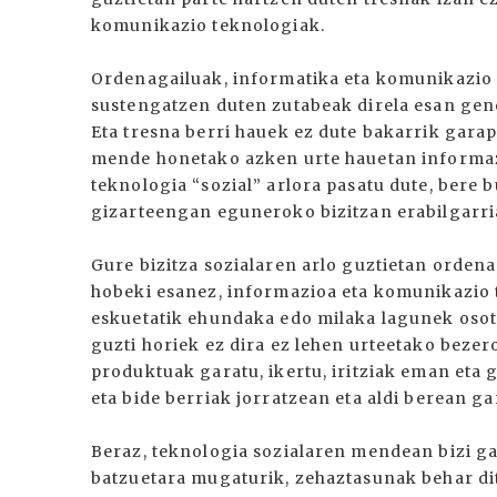
komunikazio teknologiak.
Ordenagailuak, informatika eta komunikazio
sustengatzen duten zutabeak direla esan gen
Eta tresna berri hauek ez dute bakarrik garap
mende honetako azken urte hauetan informaz
teknologia “sozial” arlora pasatu dute, bere
gizarteengan eguneroko bizitzan erabilgarri
Gure bizitza sozialaren arlo guztietan ordena
hobeki esanez, informazioa eta komunikazio t
eskuetatik ehundaka edo milaka lagunek osot
guzti horiek ez dira ez lehen urteetako bezer
produktuak garatu, ikertu, iritziak eman eta
eta bide berriak jorratzean eta aldi berean g
Beraz, teknologia sozialaren mendean bizi ga
batzuetara mugaturik, zehaztasunak behar dit