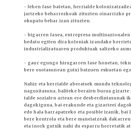
- lehen fase batetan, herrialde kolonizatzaile
jartzeko beharrezkoak zituzten oinarrizko pr
okupatu behar izan zituzten.
- bigarren fasea, entrepresa multinazionalen 
hedatu egiten dira koloniak izandako herrietat
industrializatuaren produktuak saltzeko asm
- gaur egungo hirugarren fase honetan, tekn
bere osotasunean gutxi batzuen eskuetan eg
Nahiz eta herrialde aberatsek mundu teknolo
nagusitasuna, baliteke beraien burua gizarte
talde sozialen artean ere desberdintasunak ik
dagokiguna, bai erakunde eta gizarteei dagok
edo hala harrapatzeko eta posible izanik, bai
bere kontrola eta bere maneiatzeak dakarren
eta inork gutxik nahi du esparru horretatik a