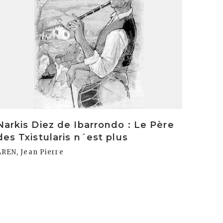
Narkis Diez de Ibarrondo : Le Père
des Txistularis n´est plus
AREN, Jean Pierre