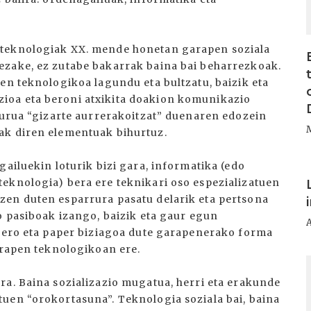
 teknologiak XX. mende honetan garapen soziala
ezake, ez zutabe bakarrak baina bai beharrezkoak.
en teknologikoa lagundu eta bultzatu, baizik eta
ioa eta beroni atxikita doakion komunikazio
 burua “gizarte aurrerakoitzat” duenaren edozein
ak diren elementuak bihurtuz.
gailuekin loturik bizi gara, informatika (edo
I
eknologia) bera ere teknikari oso espezializatuen
zen duten esparrura pasatu delarik eta pertsona
o pasiboak izango, baizik eta gaur egun
 gero eta paper biziagoa dute garapenerako forma
arapen teknologikoan ere.
I
ra. Baina sozializazio mugatua, herri eta erakunde
uen “orokortasuna”. Teknologia soziala bai, baina