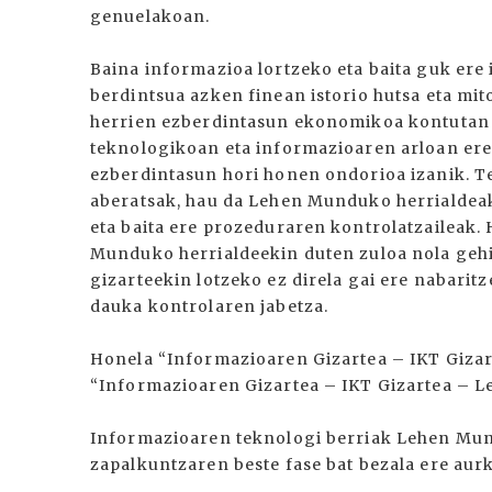
genuelakoan.
Baina informazioa lortzeko eta baita guk er
berdintsua azken finean istorio hutsa eta mi
herrien ezberdintasun ekonomikoa kontutan 
teknologikoan eta informazioaren arloan ere e
ezberdintasun hori honen ondorioa izanik. Te
aberatsak, hau da Lehen Munduko herrialdeak
eta baita ere prozeduraren kontrolatzaileak.
Munduko herrialdeekin duten zuloa nola gehi
gizarteekin lotzeko ez direla gai ere nabaritz
dauka kontrolaren jabetza.
Honela “Informazioaren Gizartea – IKT Gizart
“Informazioaren Gizartea – IKT Gizartea – 
Informazioaren teknologi berriak Lehen Mun
zapalkuntzaren beste fase bat bezala ere aur