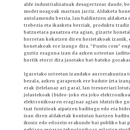
alde industrializatuak desagertzear daude, be
modernoagoak martxan jarriz. Aldaketa honek
antolamendu berria, lan baldintzen aldaketa 
trebezia eta ikasketa berriak, produktu tradi
batzuetara pasatzea eta agian, gizarte hone
horretan kokatzen diren horietakoak izanik,
honetakoak ere izango dira. “Puntu com” en
guztiz ezaguna izan da azken urteotan (aditu
hortik etorri dira jasotako bat-bateko gorak
Igarotako urteetan izandako aurrerakuntza t
bezala, azken garapenek ere badute (eta izang
erak (telelanaz ari gara), lan tresneriari lot
jolastekoak (bideo-joko eta joko elektroniko
elektronikoaren eraginaz agian idatziriko g
txat funtzioak aipatzen baditugu edo eta bid
izan diren aldaketak kontutan hartzen baditu
ikusiz edo edozein erakunde bai publiko bai 
gehiago esparru teknologikoaz erlazionaturik