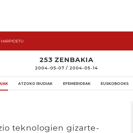
HARPIDETU
253 ZENBAKIA
2004-05-07 / 2004-05-14
AIAK
ATZOKO IRUDIAK
EFEMERIDEAK
EUSKOBOOKS
io teknologien gizarte-