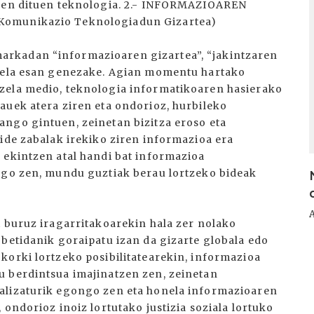
tzen dituen teknologia. 2.- INFORMAZIOAREN
Komunikazio Teknologiadun Gizartea)
rkadan “informazioaren gizartea”, “jakintzaren
irela esan genezake. Agian momentu hartako
zela medio, teknologia informatikoaren hasierako
auek atera ziren eta ondorioz, hurbileko
ngo gintuen, zeinetan bizitza eroso eta
ide zabalak irekiko ziren informazioa era
 ekintzen atal handi bat informazioa
ongo zen, mundu guztiak berau lortzeko bideak
i buruz iragarritakoarekin hala zer nolako
 betidanik goraipatu izan da gizarte globala edo
korki lortzeko posibilitatearekin, informazioa
u berdintsua imajinatzen zen, zeinetan
alizaturik egongo zen eta honela informazioaren
 ondorioz inoiz lortutako justizia soziala lortuko