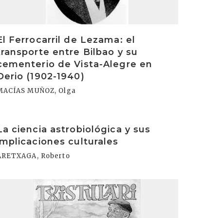
El Ferrocarril de Lezama: el
transporte entre Bilbao y su
cementerio de Vista-Alegre en
Derio (1902-1940)
MACÍAS MUÑOZ, Olga
rakurri
La ciencia astrobiológica y sus
implicaciones culturales
ARETXAGA, Roberto
rakurri