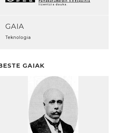
PartekatuBerdin 3.0 Espainia
lizentzia dauka.
GAIA
Teknologia
BESTE GAIAK
rakurri