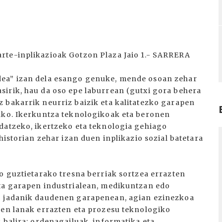
rte-inplikazioak Gotzon Plaza Jaio 1.- SARRERA
dea” izan dela esango genuke, mende osoan zehar
irik, hau da oso epe laburrean (gutxi gora behera
 bakarrik neurriz baizik eta kalitatezko garapen
lako. Ikerkuntza teknologikoak eta beronen
datzeko, ikertzeko eta teknologia gehiago
I
historian zehar izan duen inplikazio sozial batetara
o guztietarako tresna berriak sortzea errazten
ota garapen industrialean, medikuntzan edo
do jadanik daudenen garapenean, agian ezinezkoa
ren lanak errazten eta prozesu teknologiko
 balira: ordenagailuak, informatika eta