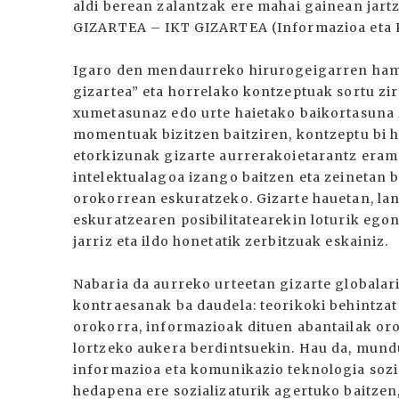
aldi berean zalantzak ere mahai gainean jar
GIZARTEA – IKT GIZARTEA (Informazioa eta 
Igaro den mendaurreko hirurogeigarren hama
gizartea” eta horrelako kontzeptuak sortu z
xumetasunaz edo urte haietako baikortasuna 
momentuak bizitzen baitziren, kontzeptu bi h
etorkizunak gizarte aurrerakoietarantz erama
intelektualagoa izango baitzen eta zeinetan b
orokorrean eskuratzeko. Gizarte hauetan, lan
eskuratzearen posibilitatearekin loturik eg
jarriz eta ildo honetatik zerbitzuak eskainiz.
Nabaria da aurreko urteetan gizarte globalar
kontraesanak ba daudela: teorikoki behintzat
orokorra, informazioak dituen abantailak oro
lortzeko aukera berdintsuekin. Hau da, mund
informazioa eta komunikazio teknologia sozi
hedapena ere sozializaturik agertuko baitzen,