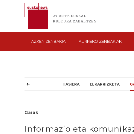
25 URTE
EUSKAL
KULTURA
ZABALTZEN
AZKEN
ZENBAKIA
AURREKO
ZENBAKIAK
HASIERA
ELKARRIZKETA
G
Gaiak
Informazio eta komunikaz