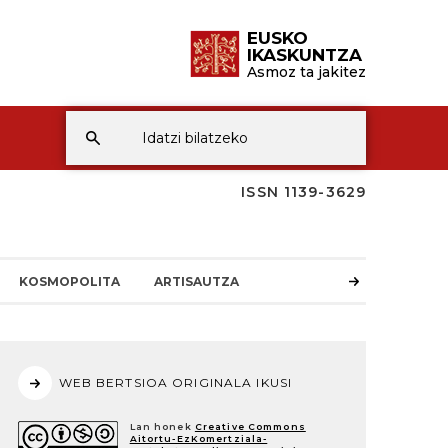
EUSKO
IKASKUNTZA
Asmoz ta jakitez
ISSN 1139-3629
KOSMOPOLITA
ARTISAUTZA
WEB BERTSIOA ORIGINALA IKUSI
Lan honek
Creative Commons
Aitortu-EzKomertziala-