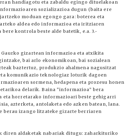
eran handiagotu eta zabaldu egingo dituelakoan
 informazioaren sozializazioa dugun (baita ere
 jartzeko moduan egongo gara: boterea eta
arteko aldea edo informazioa eta iritziaren
bere kontrola beste alde batetik, e.a. 3.-
 Gaurko gizartean informazioa eta atxikita
gintzake, bai arlo ekonomikoan, bai sozialean
zarteak baztertuz, produkzio ahalmena nagusitzat
 eta komunikazio teknologiaz loturik dagoen
informazioaren sormena, hedapena eta prozesu honen
etarikoa delarik. Baina “informazioa” bera
a eta horretarako informazioari beste gehigarri
sia, azterketa, antolaketa edo azken batean, lana.
e berau izango litzateke gizarte berriaren
 diren aldaketak nabariak ditugu: zaharkituriko