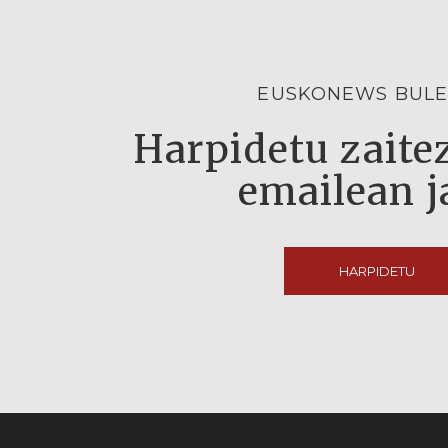
EUSKONEWS BULE
Harpidetu zaitez
emailean j
HARPIDETU