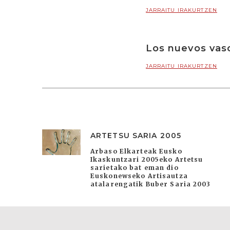
JARRAITU IRAKURTZEN
Los nuevos vasc
JARRAITU IRAKURTZEN
ARTETSU SARIA 2005
Arbaso Elkarteak Eusko
Ikaskuntzari 2005eko Artetsu
sarietako bat eman dio
Euskonewseko Artisautza
atalarengatik Buber Saria 2003