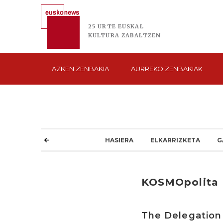
25 URTE
EUSKAL
KULTURA
ZABALTZEN
AZKEN
ZENBAKIA
AURREKO
ZENBAKIAK
HASIERA
ELKARRIZKETA
G
KOSMOpolita
The Delegation 