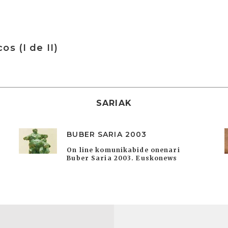
os (I de II)
SARIAK
BUBER SARIA 2003
On line komunikabide onenari
Buber Saria 2003. Euskonews