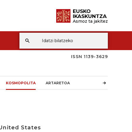
EUSKO
IKASKUNTZA
Asmoz ta jakitez
ISSN 1139-3629
KOSMOPOLITA
ARTARETOA
United States