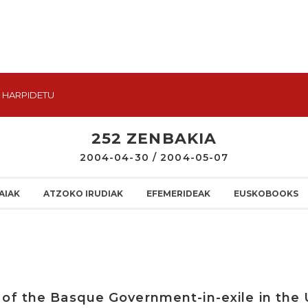
HARPIDETU
252 ZENBAKIA
2004-04-30 / 2004-05-07
AIAK
ATZOKO IRUDIAK
EFEMERIDEAK
EUSKOBOOKS
of the Basque Government-in-exile in the 