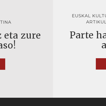
EUSKAL KULT
ARTIKU
TINA
Parte ha
 eta zure
aso!