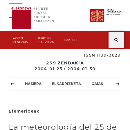
25 URTE
EUSKO
IKASKUNTZA
EUSKAL
Asmoz ta jakitez
KULTURA
ZABALTZEN
AZKEN
AURREKO
HARPIDETU
ZENBAKIA
ZENBAKIAK
ISSN 1139-3629
239 ZENBAKIA
2004-01-23 / 2004-01-30
HASIERA
ELKARRIZKETA
GAIAK
ATZOKO
Efemerideak
La meteorología del 25 de