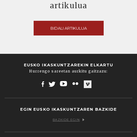
artikulua
BIDALI ARTIKULUA
EUSKO IKASKUNTZAREKIN ELKARTU
Hurrengo sareetan aurkitu gaitzazu:
Facebook
Twitter
Youtube
Flickr
Vimeo
EGIN EUSKO IKASKUNTZAREN BAZKIDE
BAZKIDE EGIN