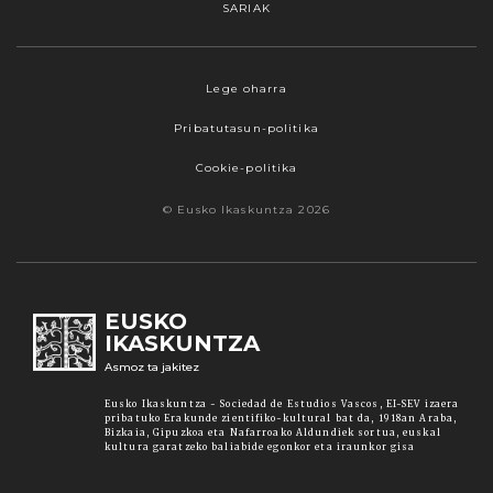
SARIAK
Webgune honek cookieak erabiltzen ditu,
Lege oharra
propioak zein hirugarrenenak. Hautatu
Pribatutasun-politika
nabigatzeko nahiago duzun cookie aukera.
Guztiz desaktibatzea ere hauta dezakezu.
Cookie-politika
Cookie batzuk blokeatu nahi badituzu, egin klik
© Eusko Ikaskuntza 2026
"konfigurazioa" aukeran. "Onartzen dut" botoia
sakatuz gero, aipatutako cookieak eta gure
cookie politika onartzen duzula adierazten ari
zara. Sakatu
Irakurri gehiago
lotura informazio
EUSKO
gehiago lortzeko.
IKASKUNTZA
Asmoz ta jakitez
Onartu
Eusko Ikaskuntza - Sociedad de Estudios Vascos, EI-SEV izaera
pribatuko Erakunde zientifiko-kultural bat da, 1918an Araba,
Bizkaia, Gipuzkoa eta Nafarroako Aldundiek sortua, euskal
kultura garatzeko baliabide egonkor eta iraunkor gisa
Konfiguratu