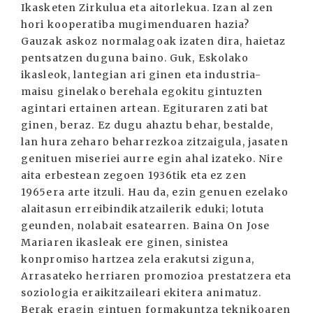
Ikasketen Zirkulua eta aitorlekua. Izan al zen
hori kooperatiba mugimenduaren hazia?
Gauzak askoz normalagoak izaten dira, haietaz
pentsatzen duguna baino. Guk, Eskolako
ikasleok, lantegian ari ginen eta industria-
maisu ginelako berehala egokitu gintuzten
agintari ertainen artean. Egituraren zati bat
ginen, beraz. Ez dugu ahaztu behar, bestalde,
lan hura zeharo beharrezkoa zitzaigula, jasaten
genituen miseriei aurre egin ahal izateko. Nire
aita erbestean zegoen 1936tik eta ez zen
1965era arte itzuli. Hau da, ezin genuen ezelako
alaitasun erreibindikatzailerik eduki; lotuta
geunden, nolabait esatearren. Baina On Jose
Mariaren ikasleak ere ginen, sinistea
konpromiso hartzea zela erakutsi ziguna,
Arrasateko herriaren promozioa prestatzera eta
soziologia eraikitzaileari ekitera animatuz.
Berak eragin gintuen formakuntza teknikoaren