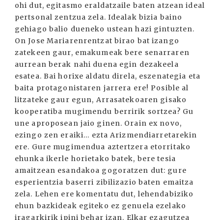
ohi dut, egitasmo eraldatzaile baten atzean ideal
pertsonal zentzua zela. Idealak bizia baino
gehiago balio dueneko ustean hazi gintuzten.
On Jose Mariarenrentzat birao bat izango
zatekeen gaur, emakumeak bere senarraren
aurrean berak nahi duena egin dezakeela
esatea. Bai horixe aldatu direla, eszenategia eta
baita protagonistaren jarrera ere! Posible al
litzateke gaur egun, Arrasatekoaren gisako
kooperatiba mugimendu berririk sortzea? Gu
une aproposean jaio ginen. Orain ex novo,
ezingo zen eraiki... ezta Arizmendiarretarekin
ere. Gure mugimendua aztertzera etorritako
ehunka ikerle horietako batek, bere tesia
amaitzean esandakoa gogoratzen dut: gure
esperientzia baserri zibilizazio baten emaitza
zela. Lehen ere komentatu dut, lehendabiziko
ehun bazkideak egiteko ez genuela ezelako
iragarkirik ipini behar izan. Elkar ezagutzea