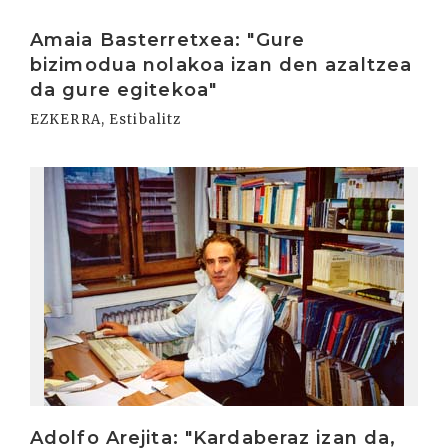
Irakurri
Amaia Basterretxea: "Gure
bizimodua nolakoa izan den azaltzea
da gure egitekoa"
EZKERRA, Estibalitz
Irakurri
Adolfo Arejita: "Kardaberaz izan da,