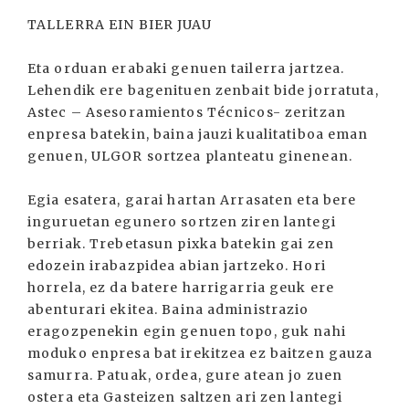
TALLERRA EIN BIER JUAU
Eta orduan erabaki genuen tailerra jartzea.
Lehendik ere bagenituen zenbait bide jorratuta,
Astec – Asesoramientos Técnicos- zeritzan
enpresa batekin, baina jauzi kualitatiboa eman
genuen, ULGOR sortzea planteatu ginenean.
Egia esatera, garai hartan Arrasaten eta bere
inguruetan egunero sortzen ziren lantegi
berriak. Trebetasun pixka batekin gai zen
edozein irabazpidea abian jartzeko. Hori
horrela, ez da batere harrigarria geuk ere
abenturari ekitea. Baina administrazio
eragozpenekin egin genuen topo, guk nahi
moduko enpresa bat irekitzea ez baitzen gauza
samurra. Patuak, ordea, gure atean jo zuen
ostera eta Gasteizen saltzen ari zen lantegi