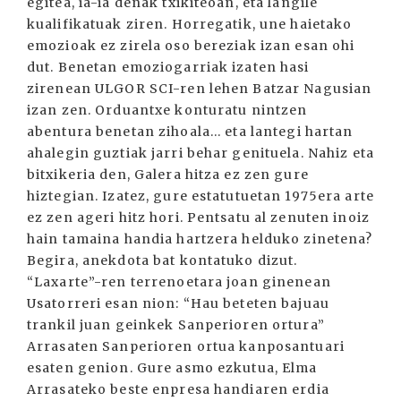
egitea, ia-ia denak txikiteoan, eta langile
kualifikatuak ziren. Horregatik, une haietako
emozioak ez zirela oso bereziak izan esan ohi
dut. Benetan emoziogarriak izaten hasi
zirenean ULGOR SCI-ren lehen Batzar Nagusian
izan zen. Orduantxe konturatu nintzen
abentura benetan zihoala... eta lantegi hartan
ahalegin guztiak jarri behar genituela. Nahiz eta
bitxikeria den, Galera hitza ez zen gure
hiztegian. Izatez, gure estatutuetan 1975era arte
ez zen ageri hitz hori. Pentsatu al zenuten inoiz
hain tamaina handia hartzera helduko zinetena?
Begira, anekdota bat kontatuko dizut.
“Laxarte”-ren terrenoetara joan ginenean
Usatorreri esan nion: “Hau beteten bajuau
trankil juan geinkek Sanperioren ortura”
Arrasaten Sanperioren ortua kanposantuari
esaten genion. Gure asmo ezkutua, Elma
Arrasateko beste enpresa handiaren erdia