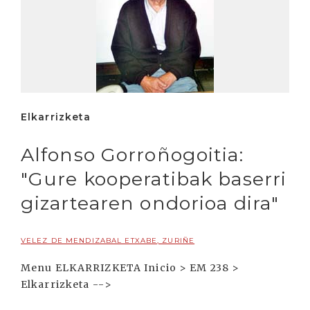
Elkarrizketa
Alfonso Gorroñogoitia:
"Gure kooperatibak baserri
gizartearen ondorioa dira"
VELEZ DE MENDIZABAL ETXABE, ZURIÑE
Menu ELKARRIZKETA Inicio > EM 238 >
Elkarrizketa -->