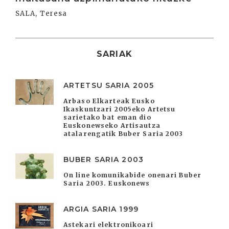
SALA, Teresa
SARIAK
ARTETSU SARIA 2005
Arbaso Elkarteak Eusko
Ikaskuntzari 2005eko Artetsu
sarietako bat eman dio
Euskonewseko Artisautza
atalarengatik Buber Saria 2003
BUBER SARIA 2003
On line komunikabide onenari Buber
Saria 2003. Euskonews
ARGIA SARIA 1999
Astekari elektronikoari