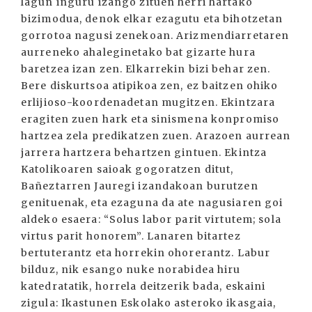
lagun inguru izango zituen herri hartako
bizimodua, denok elkar ezagutu eta bihotzetan
gorrotoa nagusi zenekoan. Arizmendiarretaren
aurreneko ahaleginetako bat gizarte hura
baretzea izan zen. Elkarrekin bizi behar zen.
Bere diskurtsoa atipikoa zen, ez baitzen ohiko
erlijioso-koordenadetan mugitzen. Ekintzara
eragiten zuen hark eta sinismena konpromiso
hartzea zela predikatzen zuen. Arazoen aurrean
jarrera hartzera behartzen gintuen. Ekintza
Katolikoaren saioak gogoratzen ditut,
Bañeztarren Jauregi izandakoan burutzen
genituenak, eta ezaguna da ate nagusiaren goi
aldeko esaera: “Solus labor parit virtutem; sola
virtus parit honorem”. Lanaren bitartez
bertuterantz eta horrekin ohorerantz. Labur
bilduz, nik esango nuke norabidea hiru
katedratatik, horrela deitzerik bada, eskaini
zigula: Ikastunen Eskolako asteroko ikasgaia,