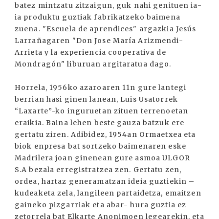
batez mintzatu zitzaigun, guk nahi genituen ia-
ia produktu guztiak fabrikatzeko baimena
zuena. "Escuela de aprendices" argazkia Jesús
Larrañagaren "Don Jose María Arizmendi-
Arrieta y la experiencia cooperativa de
Mondragón" liburuan argitaratua dago.
Horrela, 1956ko azaroaren 11n gure lantegi
berrian hasi ginen lanean, Luis Usatorrek
“Laxarte”-ko inguruetan zituen terrenoetan
eraikia. Baina lehen beste gauza batzuk ere
gertatu ziren. Adibidez, 1954an Ormaetxea eta
biok enpresa bat sortzeko baimenaren eske
Madrilera joan ginenean gure asmoa ULGOR
S.A bezala erregistratzea zen. Gertatu zen,
ordea, hartaz generamatzan ideia guztiekin –
kudeaketa zela, langileen partaidetza, emaitzen
gaineko pizgarriak eta abar- hura guztia ez
zetorrela bat Elkarte Anonimoen legearekin, eta