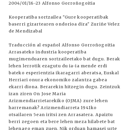
2004/01/16-23 Alfonso Gorroñogoitia
Kooperatiba sortzailea "Gure kooperatibak
baserri gizartearen ondorioa dira" Zuriñe Velez
de Mendizabal
Traducción al español Alfonso Gorroñogoitia
Arrasateko industria kooperatiba
mugimenduaren sortzaileetako bat dugu. Berak
lehen lerrotik ezagutu du ia-ia mende erdi
bateko esperientzia ikaragarri aberatsa, Euskal
Herriari onura ekonomiko zalantza gabea
ekarri diona. Berarekin hitzegin dugu. Zeintzuk
izan ziren On Jose Maria
Arizmendiarrietarekiko (OJMA) zure lehen
harremanak? Arizmendiarreta 1941ko
otsailaren 5ean iritsi zen Arrasatera. Apaiztu
berri zegoen eta bere lehen meza hilabete bat
lehenago eman zuen. Nik orduan hamasei urte