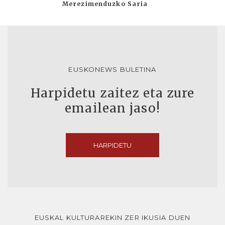
Merezimenduzko Saria
EUSKONEWS BULETINA
Harpidetu zaitez eta zure
emailean jaso!
HARPIDETU
EUSKAL KULTURAREKIN ZER IKUSIA DUEN