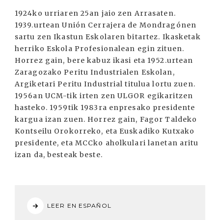
1924ko urriaren 25an jaio zen Arrasaten.
1939.urtean Unión Cerrajera de Mondragónen
sartu zen Ikastun Eskolaren bitartez. Ikasketak
herriko Eskola Profesionalean egin zituen.
Horrez gain, bere kabuz ikasi eta 1952.urtean
Zaragozako Peritu Industrialen Eskolan,
Argiketari Peritu Industrial titulua lortu zuen.
1956an UCM-tik irten zen ULGOR egikaritzen
hasteko. 1959tik 1983ra enpresako presidente
kargua izan zuen. Horrez gain, Fagor Taldeko
Kontseilu Orokorreko, eta Euskadiko Kutxako
presidente, eta MCCko aholkulari lanetan aritu
izan da, besteak beste.
LEER EN ESPAÑOL