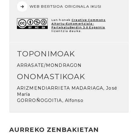
WEB BERTSIOA ORIGINALA IKUSI
Lan honek
Creative Commons
Aitortu-EzKomertziala-
PartekatuBerdin 3.0 Espainia
lizentzia dauka.
TOPONIMOAK
ARRASATE/MONDRAGON
ONOMASTIKOAK
ARIZMENDIARRIETA MADARIAGA, José
María
GORROÑOGOITIA, Alfonso
AURREKO ZENBAKIETAN