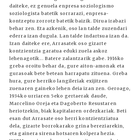
daiteke, ez genuela enpresa soziologismo
soziologista batetik sorrarazi, enpresa-
kontzeptu zorrotz batetik baizik. Dirua irabazi
behar zen. Eta azkenik, oso lan talde zuzendari
ederra izan dugula. Lan talde indartsua izan da.
Izan daiteke ere, Arrasatek oso gizarte
kontzientzia garatua eduki zuela askoz
lehenagotik... Batere zalantzarik gabe. 1916ko
greba oroitu behar da, gure aiton-amonak eta
gurasoak bete betean harrapatu zituena. Greba
hura, gure herriko langileriak exijitzen
zuenaren gaineko lehen deia izan zen. Geroago,
1934ko urriaren 5eko gertaerak daude,
Marcelino Oreja eta Dagoberto Resustaren
heriotzekin, biak kapitalaren ordezkariak. Beti
esan dut Arrasate oso herri kontzientziatua
dela, gizarte borrokarako grina bereziarekin,
eta gainera sirena hotsaren kolpera hezia.