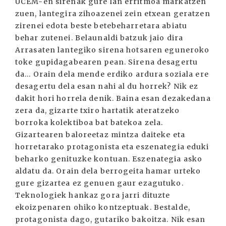
UCEM-en sirenak gure lan erritmoa markatzen
zuen, lantegira zihoazenei zein etxean geratzen
zirenei edota beste betebeharretara abiatu
behar zutenei. Belaunaldi batzuk jaio dira
Arrasaten lantegiko sirena hotsaren eguneroko
toke gupidagabearen pean. Sirena desagertu
da... Orain dela mende erdiko ardura soziala ere
desagertu dela esan nahi al du horrek? Nik ez
dakit hori horrela denik. Baina esan dezakedana
zera da, gizarte txiro hartatik ateratzeko
borroka kolektiboa bat batekoa zela.
Gizartearen baloreetaz mintza daiteke eta
horretarako protagonista eta eszenategia eduki
beharko genituzke kontuan. Eszenategia asko
aldatu da. Orain dela berrogeita hamar urteko
gure gizartea ez genuen gaur ezagutuko.
Teknologiek hankaz gora jarri dituzte
ekoizpenaren ohiko kontzeptuak. Bestalde,
protagonista dago, gutariko bakoitza. Nik esan