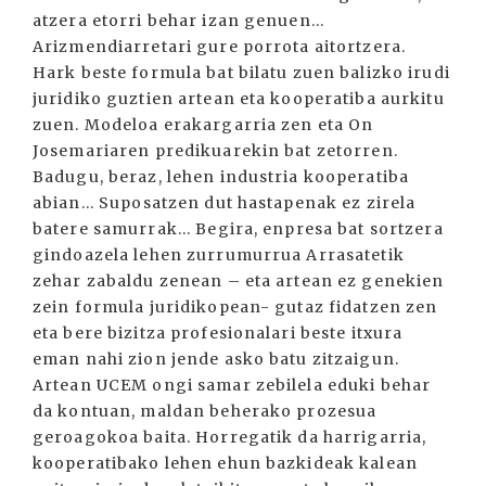
atzera etorri behar izan genuen...
Arizmendiarretari gure porrota aitortzera.
Hark beste formula bat bilatu zuen balizko irudi
juridiko guztien artean eta kooperatiba aurkitu
zuen. Modeloa erakargarria zen eta On
Josemariaren predikuarekin bat zetorren.
Badugu, beraz, lehen industria kooperatiba
abian... Suposatzen dut hastapenak ez zirela
batere samurrak... Begira, enpresa bat sortzera
gindoazela lehen zurrumurrua Arrasatetik
zehar zabaldu zenean – eta artean ez genekien
zein formula juridikopean- gutaz fidatzen zen
eta bere bizitza profesionalari beste itxura
eman nahi zion jende asko batu zitzaigun.
Artean UCEM ongi samar zebilela eduki behar
da kontuan, maldan beherako prozesua
geroagokoa baita. Horregatik da harrigarria,
kooperatibako lehen ehun bazkideak kalean