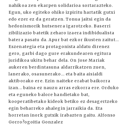
nahikoa zen ekarpen solidarioa sortarazteko.
Egun, uko egiteko ohiko izpiritu hartatik gutxi
edo ezer ez da geratzen. Tonua jaitsi egin da
hedonismorik hutsenera igarotzeko. Baserri
zibilizazio batetik zeharo izaera indibidualista
batera pasatu da. Apur bat ezkor ikusten zaitut...
Eszenategia eta protagonista aldatu direnez
gero, garbi dago gure erakundearen egitura
juridikoa ukitu behar dela. On Jose Mariak
aukeren berdintasuna aldarrikatzen zuen,
lanerako, osasunerako... eta baita aisialdi
aktiborako ere. Ezin naiteke erabat baikorra
izan... baina ez nauzu arras ezkorra ere. Orduko
eta eguneko balore handietako bat,
kooperatibetako kideok betiko ez desagertzeko
egin beharreko ahalegin jarraikia da. Eta
horretan inork gutxik irabazten gaitu. Alfonso
Gorro?ogoitia Gonzalez