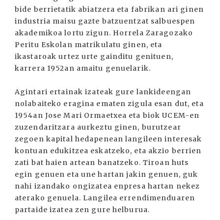
bide berrietatik abiatzera eta fabrikan ari ginen
industria maisu gazte batzuentzat salbuespen
akademikoa lortu zigun. Horrela Zaragozako
Peritu Eskolan matrikulatu ginen, eta
ikastaroak urtez urte gainditu genituen,
karrera 1952an amaitu genuelarik.
Agintari ertainak izateak gure lankideengan
nolabaiteko eragina ematen zigula esan dut, eta
1954an Jose Mari Ormaetxea eta biok UCEM-en
zuzendaritzara aurkeztu ginen, burutzear
zegoen kapital hedapenean langileen interesak
kontuan edukitzea eskatzeko, eta akzio berrien
zati bat haien artean banatzeko. Tiroan huts
egin genuen eta une hartan jakin genuen, guk
nahi izandako ongizatea enpresa hartan nekez
aterako genuela. Langilea errendimenduaren
partaide izatea zen gure helburua.