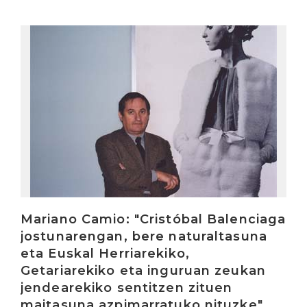
Irakurri
Mariano Camio: "Cristóbal Balenciaga
jostunarengan, bere naturaltasuna
eta Euskal Herriarekiko,
Getariarekiko eta inguruan zeukan
jendearekiko sentitzen zituen
maitasuna azpimarratuko nituzke"