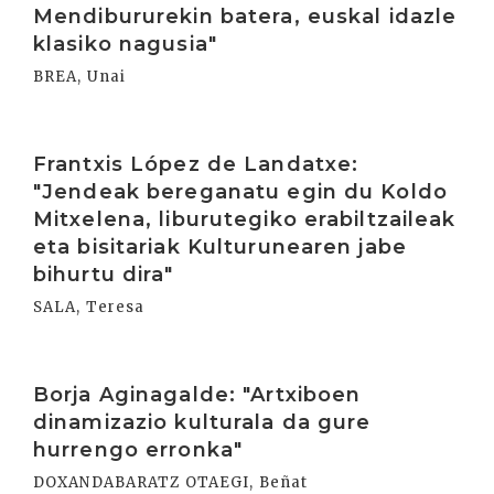
Mendibururekin batera, euskal idazle
klasiko nagusia"
BREA, Unai
Irakurri
Frantxis López de Landatxe:
"Jendeak bereganatu egin du Koldo
Mitxelena, liburutegiko erabiltzaileak
eta bisitariak Kulturunearen jabe
bihurtu dira"
SALA, Teresa
Irakurri
Borja Aginagalde: "Artxiboen
dinamizazio kulturala da gure
hurrengo erronka"
DOXANDABARATZ OTAEGI, Beñat