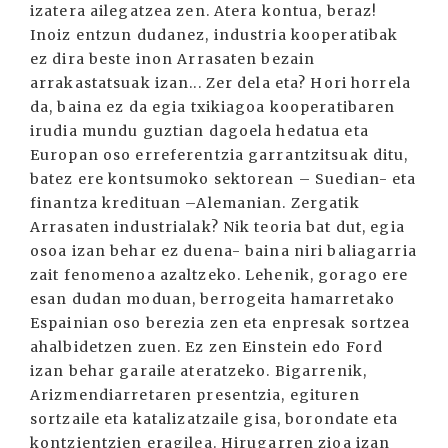
izatera ailegatzea zen. Atera kontua, beraz!
Inoiz entzun dudanez, industria kooperatibak
ez dira beste inon Arrasaten bezain
arrakastatsuak izan... Zer dela eta? Hori horrela
da, baina ez da egia txikiagoa kooperatibaren
irudia mundu guztian dagoela hedatua eta
Europan oso erreferentzia garrantzitsuak ditu,
batez ere kontsumoko sektorean – Suedian- eta
finantza kredituan –Alemanian. Zergatik
Arrasaten industrialak? Nik teoria bat dut, egia
osoa izan behar ez duena- baina niri baliagarria
zait fenomenoa azaltzeko. Lehenik, gorago ere
esan dudan moduan, berrogeita hamarretako
Espainian oso berezia zen eta enpresak sortzea
ahalbidetzen zuen. Ez zen Einstein edo Ford
izan behar garaile ateratzeko. Bigarrenik,
Arizmendiarretaren presentzia, egituren
sortzaile eta katalizatzaile gisa, borondate eta
kontzientzien eragilea. Hirugarren zioa izan