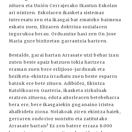
nituen eta Unión Cerrajerako Ikastun Eskolan
ari nintzen. Eskolaren ikasketa sistemaz
interesatu zen eta ikasgai bat emateko baimena
eskatu zuen, Elizaren doktrina sozialaren
ingurukoa berau. Orduantxe hasi zen On Jose
Maria gure bizitzetan garrantzia hartzen.
Bestalde, garai hartan Arrasate utzi behar izan
zuten beste apaiz batzuen tokia hartzera
eraman zuen bere erlijioso-jardunak eta
heziketa-ekintza irradiatu zuen beste esparru
batzuk ere bete zituen. Adibidez, Ekintza
Katolikoaren Gazteria, ikasketa zirkuluak
eratzen zituena, edota aitorlearen betebeharra
bera ere, bere ikasgaiekin guganaino iristea
ahalbidetu ziona. Nolakoak ziren ekintza haiek,
gerraren ondorioz suntsitu eta zatitutako
Arrasate hartan? Ez zen batere erraza 8.000