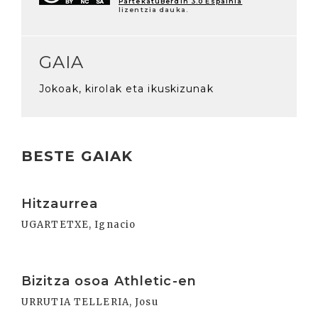
PartekatuBerdin 3.0 Espainia
lizentzia dauka.
GAIA
Jokoak, kirolak eta ikuskizunak
BESTE GAIAK
Irakurri
Hitzaurrea
UGARTETXE, Ignacio
Irakurri
Bizitza osoa Athletic-en
URRUTIA TELLERIA, Josu