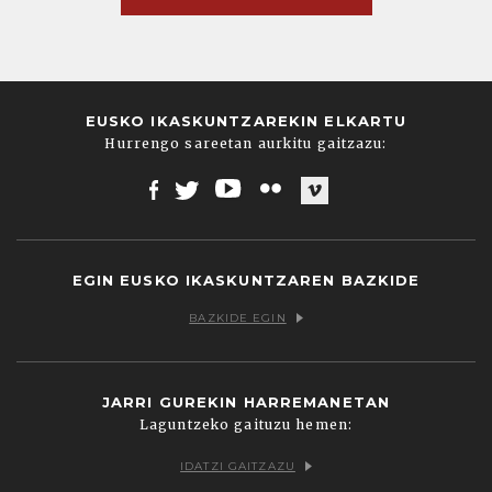
EUSKO IKASKUNTZAREKIN ELKARTU
Hurrengo sareetan aurkitu gaitzazu:
Facebook
Twitter
Youtube
Flickr
Vimeo
EGIN EUSKO IKASKUNTZAREN BAZKIDE
BAZKIDE EGIN
JARRI GUREKIN HARREMANETAN
Laguntzeko gaituzu hemen:
IDATZI GAITZAZU