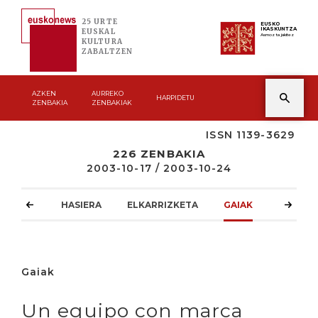
25 URTE
EUSKO
IKASKUNTZA
EUSKAL
Asmoz ta jakitez
KULTURA
ZABALTZEN
AZKEN
AURREKO
HARPIDETU
ZENBAKIA
ZENBAKIAK
ISSN 1139-3629
226 ZENBAKIA
2003-10-17 / 2003-10-24
HASIERA
ELKARRIZKETA
GAIAK
ATZOKO
Gaiak
Un equipo con marca