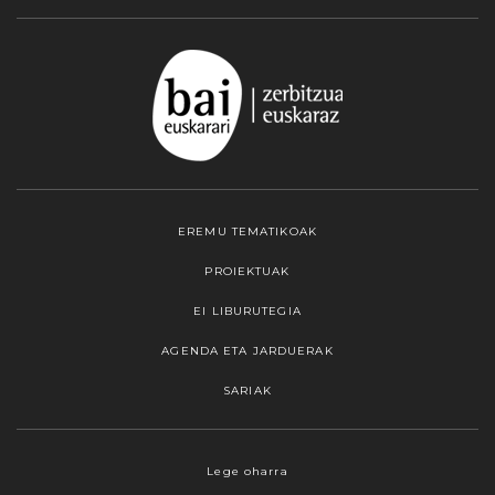
EREMU TEMATIKOAK
PROIEKTUAK
EI LIBURUTEGIA
AGENDA ETA JARDUERAK
SARIAK
Webgune honek cookieak erabiltzen ditu,
Lege oharra
propioak zein hirugarrenenak. Hautatu