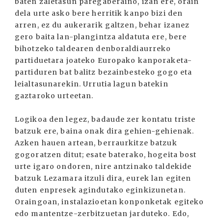
baten zaletasun paregaberaino, izan ere, orain
dela urte asko bere herritik kanpo bizi den
arren, ez du aukerarik galtzen, behar izanez
gero baita lan-plangintza aldatuta ere, bere
bihotzeko taldearen denboraldiaurreko
partiduetara joateko Europako kanporaketa-
partiduren bat balitz bezainbesteko gogo eta
leialtasunarekin. Urrutia lagun batekin
gaztaroko urteetan.
Logikoa den legez, badaude zer kontatu triste
batzuk ere, baina onak dira gehien-gehienak.
Azken hauen artean, berraurkitze batzuk
gogoratzen ditut; esate baterako, hogeita bost
urte igaro ondoren, nire antzinako taldekide
batzuk Lezamara itzuli dira, eurek lan egiten
duten enpresek agindutako eginkizunetan.
Oraingoan, instalazioetan konponketak egiteko
edo mantentze-zerbitzuetan jarduteko. Edo,