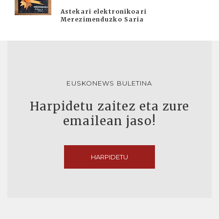
Astekari elektronikoari
Merezimenduzko Saria
EUSKONEWS BULETINA
Harpidetu zaitez eta zure
emailean jaso!
HARPIDETU