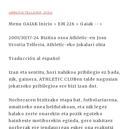
URRUTIA TELLERIA, JOSU
Menu GAIAK Inicio > EM 226 > Gaiak -->
2003/10/17-24 Bizitza osoa Athletic-en Josu
Urrutia Telleria, Athletic-eko jokalari ohia
Traducción al español
Izan eta sentitu, hori nahikoa pribilegio ez bada,
nik, gainera, ATHLETIC CLUBen talde nagusian
jokatzeko pribilegioa ere bizi izan dut.
Norberaren bizitzako etapa bat, futbolariarena,
amaitzeko unea heldutakoan, eta nik legez
halako zorte onarekin eta pozik egoteko
hainbeste motiborekin eginda, gero nahitaez
norberak ere jendaurrean esker ona erakutsi