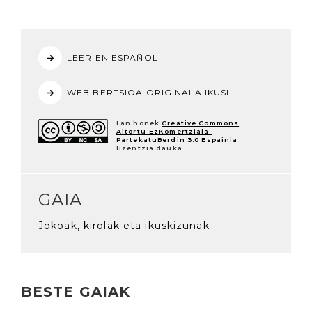
LEER EN ESPAÑOL
WEB BERTSIOA ORIGINALA IKUSI
Lan honek
Creative Commons
Aitortu-EzKomertziala-
PartekatuBerdin 3.0 Espainia
lizentzia dauka.
GAIA
Jokoak, kirolak eta ikuskizunak
BESTE GAIAK