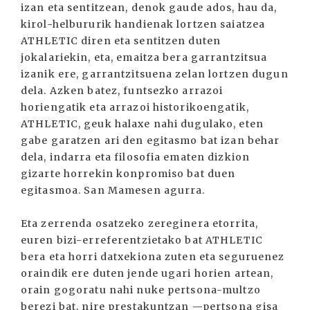
izan eta sentitzean, denok gaude ados, hau da,
kirol-helbururik handienak lortzen saiatzea
ATHLETIC diren eta sentitzen duten
jokalariekin, eta, emaitza bera garrantzitsua
izanik ere, garrantzitsuena zelan lortzen dugun
dela. Azken batez, funtsezko arrazoi
horiengatik eta arrazoi historikoengatik,
ATHLETIC, geuk halaxe nahi dugulako, eten
gabe garatzen ari den egitasmo bat izan behar
dela, indarra eta filosofia ematen dizkion
gizarte horrekin konpromiso bat duen
egitasmoa. San Mamesen agurra.
Eta zerrenda osatzeko zereginera etorrita,
euren bizi-erreferentzietako bat ATHLETIC
bera eta horri datxekiona zuten eta seguruenez
oraindik ere duten jende ugari horien artean,
orain gogoratu nahi nuke pertsona-multzo
berezi bat, nire prestakuntzan —pertsona gisa