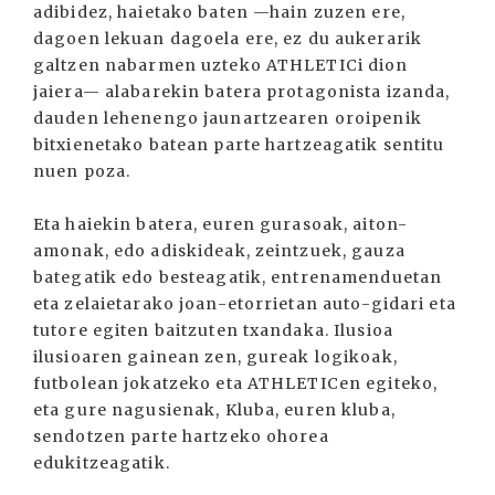
adibidez, haietako baten —hain zuzen ere,
dagoen lekuan dagoela ere, ez du aukerarik
galtzen nabarmen uzteko ATHLETICi dion
jaiera— alabarekin batera protagonista izanda,
dauden lehenengo jaunartzearen oroipenik
bitxienetako batean parte hartzeagatik sentitu
nuen poza.
Eta haiekin batera, euren gurasoak, aiton-
amonak, edo adiskideak, zeintzuek, gauza
bategatik edo besteagatik, entrenamenduetan
eta zelaietarako joan-etorrietan auto-gidari eta
tutore egiten baitzuten txandaka. Ilusioa
ilusioaren gainean zen, gureak logikoak,
futbolean jokatzeko eta ATHLETICen egiteko,
eta gure nagusienak, Kluba, euren kluba,
sendotzen parte hartzeko ohorea
edukitzeagatik.