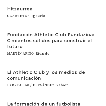
Irakurri
Hitzaurrea
UGARTETXE, Ignacio
Irakurri
Fundación Athletic Club Fundazioa:
Cimientos sólidos para construir el
futuro
MARTÍN ARIÑO, Ricardo
Irakurri
El Athletic Club y los medios de
comunicación
LARREA, Jon / FERNÁNDEZ, Xabier
Irakurri
La formación de un futbolista