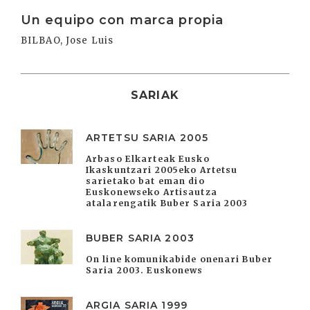
Irakurri
Un equipo con marca propia
BILBAO, Jose Luis
SARIAK
ARTETSU SARIA 2005
Arbaso Elkarteak Eusko
Ikaskuntzari 2005eko Artetsu
sarietako bat eman dio
Euskonewseko Artisautza
atalarengatik Buber Saria 2003
BUBER SARIA 2003
On line komunikabide onenari Buber
Saria 2003. Euskonews
ARGIA SARIA 1999