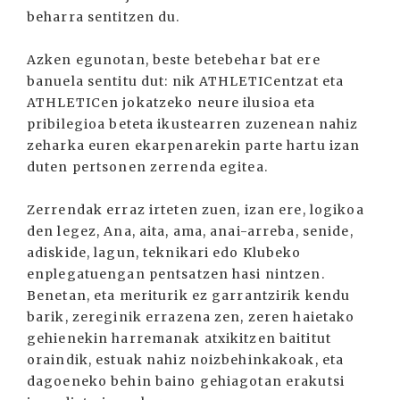
beharra sentitzen du.
Azken egunotan, beste betebehar bat ere
banuela sentitu dut: nik ATHLETICentzat eta
ATHLETICen jokatzeko neure ilusioa eta
pribilegioa beteta ikustearren zuzenean nahiz
zeharka euren ekarpenarekin parte hartu izan
duten pertsonen zerrenda egitea.
Zerrendak erraz irteten zuen, izan ere, logikoa
den legez, Ana, aita, ama, anai-arreba, senide,
adiskide, lagun, teknikari edo Klubeko
enplegatuengan pentsatzen hasi nintzen.
Benetan, eta meriturik ez garrantzirik kendu
barik, zereginik errazena zen, zeren haietako
gehienekin harremanak atxikitzen baititut
oraindik, estuak nahiz noizbehinkakoak, eta
dagoeneko behin baino gehiagotan erakutsi