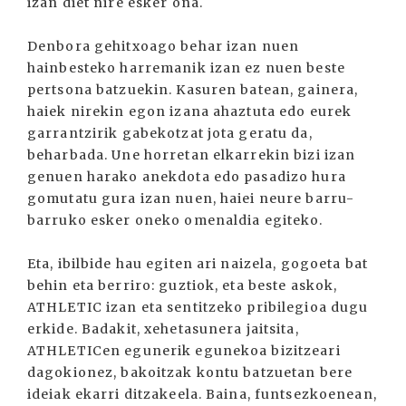
izan diet nire esker ona.
Denbora gehitxoago behar izan nuen
hainbesteko harremanik izan ez nuen beste
pertsona batzuekin. Kasuren batean, gainera,
haiek nirekin egon izana ahaztuta edo eurek
garrantzirik gabekotzat jota geratu da,
beharbada. Une horretan elkarrekin bizi izan
genuen harako anekdota edo pasadizo hura
gomutatu gura izan nuen, haiei neure barru-
barruko esker oneko omenaldia egiteko.
Eta, ibilbide hau egiten ari naizela, gogoeta bat
behin eta berriro: guztiok, eta beste askok,
ATHLETIC izan eta sentitzeko pribilegioa dugu
erkide. Badakit, xehetasunera jaitsita,
ATHLETICen egunerik egunekoa bizitzeari
dagokionez, bakoitzak kontu batzuetan bere
ideiak ekarri ditzakeela. Baina, funtsezkoenean,