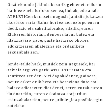
Guztiek ondo jakinda kasurik gehienetan ilusio
hark ez zuela lortuko semea, ilobak, edo anaia
ATHLETICen kamiseta nagusia jantzita jokatzen
ikusteko saria. Baina hori ez zen oztopo euren
dedikazio eta sakrifiziorako; aitzitik, euren
Klubaren historian, denbora labur batez eta
idatzita jaso gabe, parte hartzeko ohorea
edukitzearen ahalegina eta ordainketa
eskuzabala zen.
Jende-talde hark, mutilek zein nagusiek, bai
zekiela argi eta garbi ATHLETIC izatea eta
sentitzea zer den. Niri dagokidanez, gainera,
neure esker onik bero eta bereziena dute eta
halaxe adierazten diet denei, zeren eurak euren
ilusioarekin, euren eskaintza eta jardun
eskuzabalarekin, neure pribilegioa posible egin
zutelako.