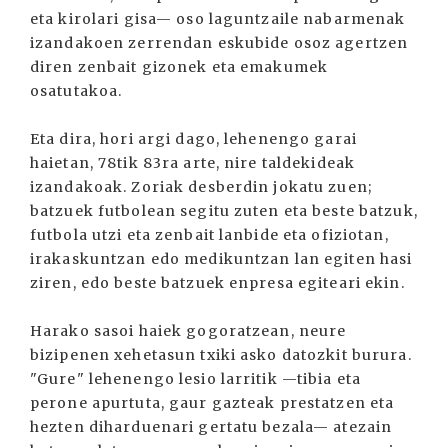
eta kirolari gisa— oso laguntzaile nabarmenak
izandakoen zerrendan eskubide osoz agertzen
diren zenbait gizonek eta emakumek
osatutakoa.
Eta dira, hori argi dago, lehenengo garai
haietan, 78tik 83ra arte, nire taldekideak
izandakoak. Zoriak desberdin jokatu zuen;
batzuek futbolean segitu zuten eta beste batzuk,
futbola utzi eta zenbait lanbide eta ofiziotan,
irakaskuntzan edo medikuntzan lan egiten hasi
ziren, edo beste batzuek enpresa egiteari ekin.
Harako sasoi haiek gogoratzean, neure
bizipenen xehetasun txiki asko datozkit burura.
"Gure" lehenengo lesio larritik —tibia eta
perone apurtuta, gaur gazteak prestatzen eta
hezten diharduenari gertatu bezala— atezain