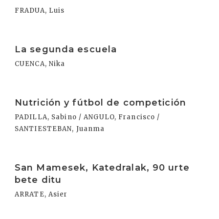
FRADUA, Luis
Irakurri
La segunda escuela
CUENCA, Nika
Irakurri
Nutrición y fútbol de competición
PADILLA, Sabino / ANGULO, Francisco /
SANTIESTEBAN, Juanma
Irakurri
San Mamesek, Katedralak, 90 urte
bete ditu
ARRATE, Asier