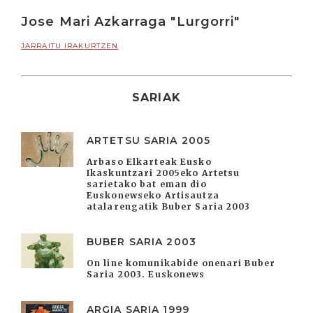
Jose Mari Azkarraga "Lurgorri"
JARRAITU IRAKURTZEN
SARIAK
ARTETSU SARIA 2005
Arbaso Elkarteak Eusko
Ikaskuntzari 2005eko Artetsu
sarietako bat eman dio
Euskonewseko Artisautza
atalarengatik Buber Saria 2003
BUBER SARIA 2003
On line komunikabide onenari Buber
Saria 2003. Euskonews
ARGIA SARIA 1999