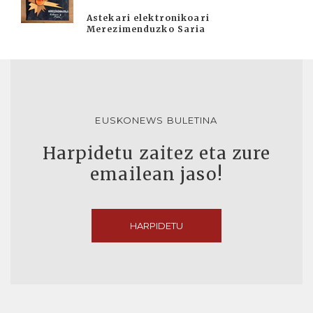
Astekari elektronikoari
Merezimenduzko Saria
EUSKONEWS BULETINA
Harpidetu zaitez eta zure
emailean jaso!
HARPIDETU