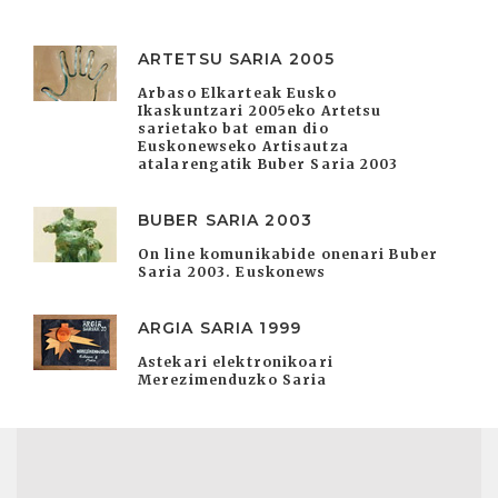
ARTETSU SARIA 2005
Arbaso Elkarteak Eusko
Ikaskuntzari 2005eko Artetsu
sarietako bat eman dio
Euskonewseko Artisautza
atalarengatik Buber Saria 2003
BUBER SARIA 2003
On line komunikabide onenari Buber
Saria 2003. Euskonews
ARGIA SARIA 1999
Astekari elektronikoari
Merezimenduzko Saria