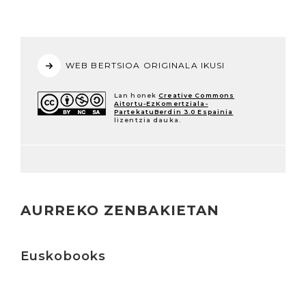
WEB BERTSIOA ORIGINALA IKUSI
Lan honek
Creative Commons
Aitortu-EzKomertziala-
PartekatuBerdin 3.0 Espainia
lizentzia dauka.
AURREKO ZENBAKIETAN
Irakurri
Euskobooks
Irakurri