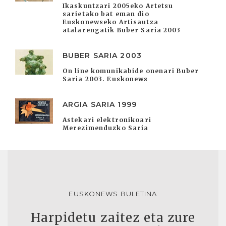
Ikaskuntzari 2005eko Artetsu
sarietako bat eman dio
Euskonewseko Artisautza
atalarengatik Buber Saria 2003
BUBER SARIA 2003
On line komunikabide onenari Buber
Saria 2003. Euskonews
ARGIA SARIA 1999
Astekari elektronikoari
Merezimenduzko Saria
EUSKONEWS BULETINA
Harpidetu zaitez eta zure