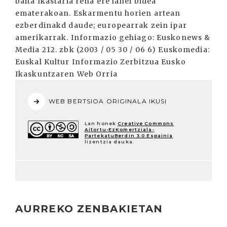
baita Ikastaria rena ere lanei bidea
ematerakoan. Eskarmentu horien artean
ezberdinakd daude; europearrak zein ipar
amerikarrak. Informazio gehiago: Euskonews &
Media 212. zbk (2003 / 05 30 / 06 6) Euskomedia:
Euskal Kultur Informazio Zerbitzua Eusko
Ikaskuntzaren Web Orria
WEB BERTSIOA ORIGINALA IKUSI
Lan honek
Creative Commons
Aitortu-EzKomertziala-
PartekatuBerdin 3.0 Espainia
lizentzia dauka.
AURREKO ZENBAKIETAN