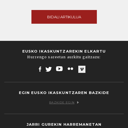
BIDALI ARTIKULUA
EUSKO IKASKUNTZAREKIN ELKARTU
Hurrengo sareetan aurkitu gaitzazu:
Facebook
Twitter
Youtube
Flickr
Vimeo
EGIN EUSKO IKASKUNTZAREN BAZKIDE
BAZKIDE EGIN
JARRI GUREKIN HARREMANETAN