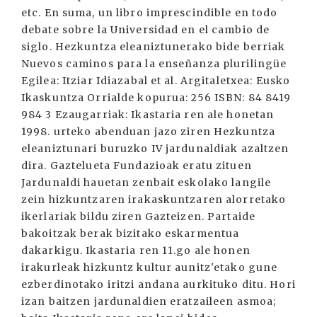
etc. En suma, un libro imprescindible en todo
debate sobre la Universidad en el cambio de
siglo. Hezkuntza eleaniztunerako bide berriak
Nuevos caminos para la enseñanza plurilingüe
Egilea: Itziar Idiazabal et al. Argitaletxea: Eusko
Ikaskuntza Orrialde kopurua: 256 ISBN: 84 8419
984 3 Ezaugarriak: Ikastaria ren ale honetan
1998. urteko abenduan jazo ziren Hezkuntza
eleaniztunari buruzko IV jardunaldiak azaltzen
dira. Gaztelueta Fundazioak eratu zituen
Jardunaldi hauetan zenbait eskolako langile
zein hizkuntzaren irakaskuntzaren alorretako
ikerlariak bildu ziren Gazteizen. Partaide
bakoitzak berak bizitako eskarmentua
dakarkigu. Ikastaria ren 11.go ale honen
irakurleak hizkuntz kultur aunitz'etako gune
ezberdinotako iritzi andana aurkituko ditu. Hori
izan baitzen jardunaldien eratzaileen asmoa;