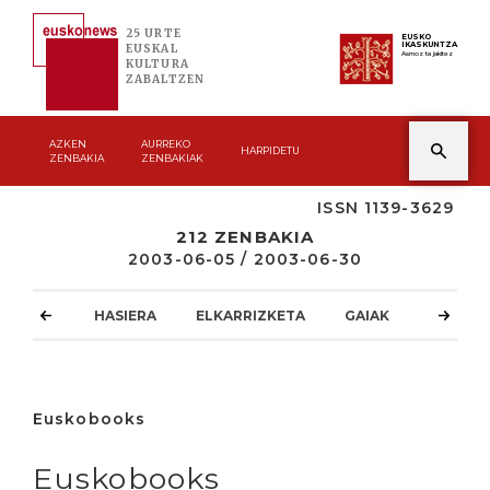
25 URTE
EUSKO
IKASKUNTZA
EUSKAL
Asmoz ta jakitez
KULTURA
ZABALTZEN
AZKEN
AURREKO
HARPIDETU
ZENBAKIA
ZENBAKIAK
ISSN 1139-3629
212 ZENBAKIA
2003-06-05 / 2003-06-30
HASIERA
ELKARRIZKETA
GAIAK
ATZOKO
Euskobooks
Euskobooks