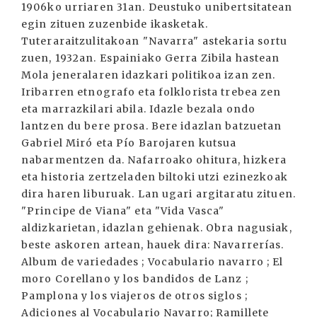
1906ko urriaren 31an. Deustuko unibertsitatean
egin zituen zuzenbide ikasketak.
Tuteraraitzulitakoan "Navarra" astekaria sortu
zuen, 1932an. Espainiako Gerra Zibila hastean
Mola jeneralaren idazkari politikoa izan zen.
Iribarren etnografo eta folklorista trebea zen
eta marrazkilari abila. Idazle bezala ondo
lantzen du bere prosa. Bere idazlan batzuetan
Gabriel Miró eta Pío Barojaren kutsua
nabarmentzen da. Nafarroako ohitura, hizkera
eta historia zertzeladen biltoki utzi ezinezkoak
dira haren liburuak. Lan ugari argitaratu zituen.
"Principe de Viana" eta "Vida Vasca"
aldizkarietan, idazlan gehienak. Obra nagusiak,
beste askoren artean, hauek dira: Navarrerías.
Album de variedades ; Vocabulario navarro ; El
moro Corellano y los bandidos de Lanz ;
Pamplona y los viajeros de otros siglos ;
Adiciones al Vocabulario Navarro; Ramillete