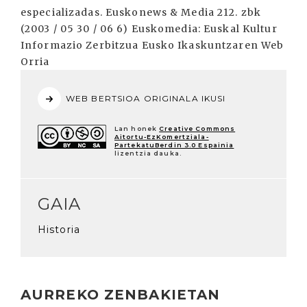
especializadas. Euskonews & Media 212. zbk
(2003 / 05 30 / 06 6) Euskomedia: Euskal Kultur
Informazio Zerbitzua Eusko Ikaskuntzaren Web
Orria
WEB BERTSIOA ORIGINALA IKUSI
Lan honek
Creative Commons
Aitortu-EzKomertziala-
PartekatuBerdin 3.0 Espainia
lizentzia dauka.
GAIA
Historia
AURREKO ZENBAKIETAN