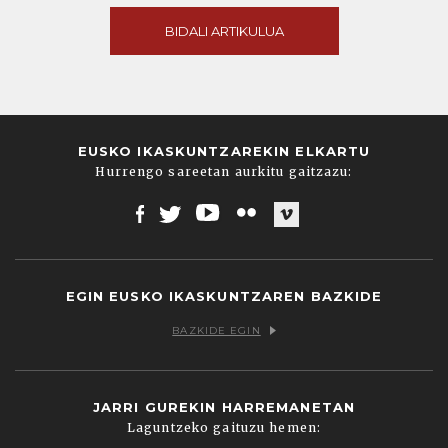
BIDALI ARTIKULUA
EUSKO IKASKUNTZAREKIN ELKARTU
Hurrengo sareetan aurkitu gaitzazu:
Facebook
Twitter
Youtube
Flickr
Vimeo
EGIN EUSKO IKASKUNTZAREN BAZKIDE
BAZKIDE EGIN
JARRI GUREKIN HARREMANETAN
Laguntzeko gaituzu hemen: