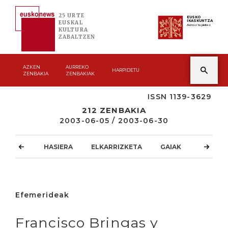
25 URTE
EUSKO
IKASKUNTZA
EUSKAL
Asmoz ta jakitez
KULTURA
ZABALTZEN
AZKEN
AURREKO
HARPIDETU
ZENBAKIA
ZENBAKIAK
ISSN 1139-3629
212 ZENBAKIA
2003-06-05 / 2003-06-30
HASIERA
ELKARRIZKETA
GAIAK
ATZOKO
Efemerideak
Francisco Bringas y