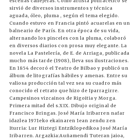
escenas callejeras. Como artista polifacético se
sirvió de diversos instrumentos y técnica
aguada, óleo, pluma , según el tema elegido.
Cuando estuvo en Francia pintó acuarelas en un
balneario de París. En otra época de su vida,
alternando los pinceles con la pluma, colaboró
en diversos diarios con prosa muy elegante. La
novela La Pastelería, de E. de Arriaga, publicada
mucho más tarde (1908), lleva sus ilustraciones.
En 1854 decoró el Teatro de Bilbao y publicó un
álbum de litografías hábiles y amenas. Entre su
valiosa producción tal vez sea su cuadro más
conocido el retrato que hizo de Iparragirre.
Campesinos vizcainos de Rigoitia y Morga.
Primera mitad del s.XIX. Dibujo original de
Francisco Bringas. José María Iribarren nafar
idazlea 1971eko ekainaren 1ean zendu zen
Iturria: Lur Hiztegi Entziklopedikoa José María
Iribarren. Argazkia:Auñamendi Tuteran jaioa,