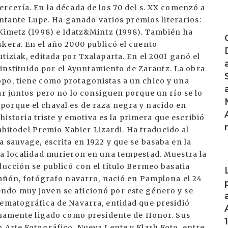
rcería. En la década de los 70 del s. XX comenzó a
cantante Lupe. Ha ganado varios premios literarios:
I
 Kimetz (1998) e Idatz&Mintz (1998). También ha
kera. En el año 2000 publicó el cuento
tiziak, editada por Txalaparta. En el 2001 ganó el
, instituido por el Ayuntamiento de Zarautz. La obra
po, tiene como protagonistas a un chico y una
ar juntos pero no lo consiguen porque un río se lo
porque el chaval es de raza negra y nacido en
 historia triste y emotiva es la primera que escribió
ámbitodel Premio Xabier Lizardi. Ha traducido al
 sauvage, escrita en 1922 y que se basaba en la
sa localidad murieron en una tempestad. Muestra la
I
ducción se publicó con el título Bermeo basatia
tañón, fotógrafo navarro, nació en Pamplona el 24
ndo muy joven se aficionó por este género y se
nematográfica de Navarra, entidad que presidió
echamente ligado como presidente de Honor. Sus
 Arte Fotográfico, Nueva Lente y Flash Foto, entre