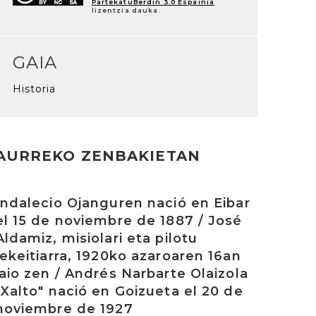
PartekatuBerdin 3.0 Espainia
lizentzia dauka.
GAIA
Historia
AURREKO ZENBAKIETAN
rakurri
Indalecio Ojanguren nació en Eibar
el 15 de noviembre de 1887 / José
Aldamiz, misiolari eta pilotu
lekeitiarra, 1920ko azaroaren 16an
jaio zen / Andrés Narbarte Olaizola
"Xalto" nació en Goizueta el 20 de
noviembre de 1927