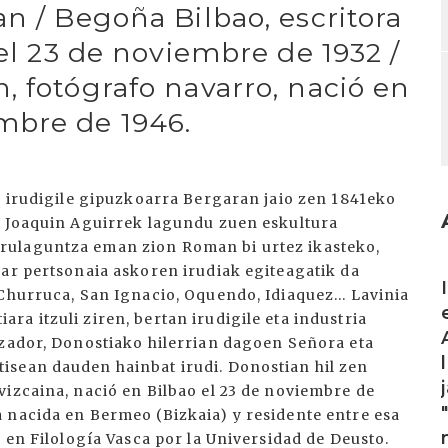
n / Begoña Bilbao, escritora
 el 23 de noviembre de 1932 /
, fotógrafo navarro, nació en
mbre de 1946.
e irudigile gipuzkoarra Bergaran jaio zen 1841eko
, Joaquin Aguirrek lagundu zuen eskultura
rulaguntza eman zion Roman bi urtez ikasteko,
I
oar pertsonaia askoren irudiak egiteagatik da
Churruca, San Ignacio, Oquendo, Idiaquez... Lavinia
a itzuli ziren, bertan irudigile eta industria
azador, Donostiako hilerrian dagoen Señora eta
isean dauden hainbat irudi. Donostian hil zen
vizcaina, nació en Bilbao el 23 de noviembre de
 nacida en Bermeo (Bizkaia) y residente entre esa
 en Filología Vasca por la Universidad de Deusto.