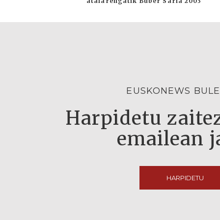
atalarengatik Buber Saria 2003
EUSKONEWS BULE
Harpidetu zaitez
emailean j
HARPIDETU