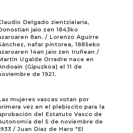
rakurri
Claudio Delgado zientzialaria,
Donostian jaio zen 1843ko
azaroaren 8an. / Lorenzo Aguirre
Sánchez, nafar pintorea, 1885eko
azaroaren 14an jaio zen Iruñean /
Martín Ugalde Orradre nace en
Andoain (Gipuzkoa) el 11 de
noviembre de 1921.
rakurri
Las mujeres vascas votan por
primera vez en el plebiscito para la
aprobación del Estatuto Vasco de
Autonomía del 5 de noviembre de
1933 / Juan Diaz de Haro "El