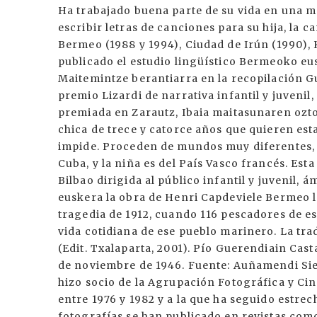
Ha trabajado buena parte de su vida en una me
escribir letras de canciones para su hija, la 
Bermeo (1988 y 1994), Ciudad de Irún (1990),
publicado el estudio lingüístico Bermeoko eus
Maitemintze berantiarra en la recopilación Gu
premio Lizardi de narrativa infantil y juvenil
premiada en Zarautz, Ibaia maitasunaren ozto
chica de trece y catorce años que quieren est
impide. Proceden de mundos muy diferentes, 
Cuba, y la niña es del País Vasco francés. Esta
Bilbao dirigida al público infantil y juvenil, 
euskera la obra de Henri Capdeviele Bermeo la
tragedia de 1912, cuando 116 pescadores de e
vida cotidiana de ese pueblo marinero. La tra
(Edit. Txalaparta, 2001). Pío Guerendiain Cas
de noviembre de 1946. Fuente: Auñamendi Sie
hizo socio de la Agrupación Fotográfica y Ci
entre 1976 y 1982 y a la que ha seguido estr
fotografías se han publicado en revistas como