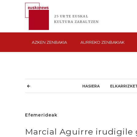
25 URTE
EUSKAL
KULTURA
ZABALTZEN
AZKEN
ZENBAKIA
AURREKO
ZENBAKIAK
HASIERA
ELKARRIZKE
Efemerideak
Marcial Aguirre irudigile