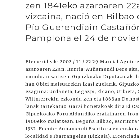
zen 1841eko azaroaren 22a
vizcaina, nació en Bilbao
Pío Guerendiain Castañón
Pamplona el 24 de novie
Efemerideak: 2002 / 11 / 22 29 Marcial Aguirr
azaroaren 22an. Iturria: Auñamendi Bere aita
munduan sartzen. Gipuzkoako Diputazioak di
han Obici maisuarekin ikasi zuelarik. Gipuzk
ezaguna: Urdaneta, Legazpi, Elcano, Urbieta, 
Wittmerrekin ezkondu zen eta 1868an Donostiar
lanak tartekatuz. Garai honetakoak dira El C
Gipuzkoako Foru Aldundiko eraikinaren front
1900eko maiatzean. Begoña Bilbao, escritora 
1932. Fuente: Auñamendi Escritora en euskera
localidad e Ibarrangelua (Bizkaia). Licenciada