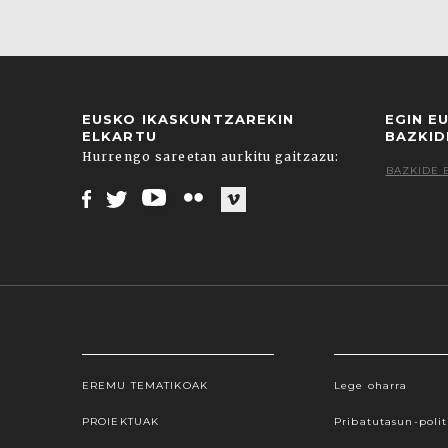
EUSKO IKASKUNTZAREKIN
EGIN E
ELKARTU
BAZKID
Hurrengo sareetan aurkitu gaitzazu:
BAZKIDE 
Facebook
Twitter
Youtube
Flickr
Vimeo
EREMU TEMATIKOAK
Lege oharra
Webgune honek cookieak erabiltzen ditu, propioa
hauta dezakezu. Cookie batzuk blokeatu nahi badit
PROIEKTUAK
Pribatutasun-polit
gure cookie politika onartzen duz