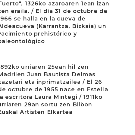
Tuerto", 1326ko azaroaren 1ean izan
zen eraila. / El día 31 de octubre de
1966 se halla en la cueva de
Aldeacueva (Karrantza, Bizkaia) un
yacimiento prehistórico y
paleontológico
rakurri
1892ko urriaren 25ean hil zen
Madrilen Juan Bautista Delmas
kazetari eta inprimatzailea / El 26
de octubre de 1955 nace en Estella
la escritora Laura Mintegi / 1911ko
urriaren 29an sortu zen Bilbon
Euskal Artisten Elkartea
rakurri