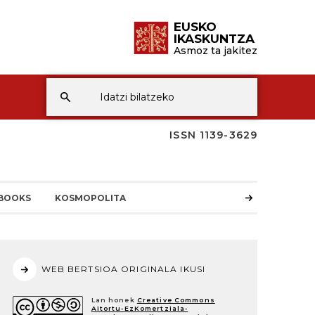
EUSKO
IKASKUNTZA
Asmoz ta jakitez
ISSN 1139-3629
BOOKS
KOSMOPOLITA
WEB BERTSIOA ORIGINALA IKUSI
Lan honek
Creative Commons
Aitortu-EzKomertziala-