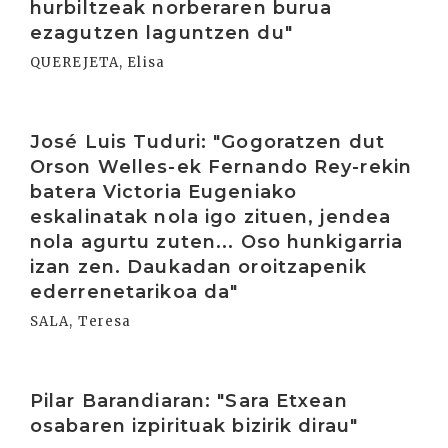
hurbiltzeak norberaren burua
ezagutzen laguntzen du"
QUEREJETA, Elisa
Irakurri
José Luis Tuduri: "Gogoratzen dut
Orson Welles-ek Fernando Rey-rekin
batera Victoria Eugeniako
eskalinatak nola igo zituen, jendea
nola agurtu zuten... Oso hunkigarria
izan zen. Daukadan oroitzapenik
ederrenetarikoa da"
SALA, Teresa
Irakurri
Pilar Barandiaran: "Sara Etxean
osabaren izpirituak bizirik dirau"