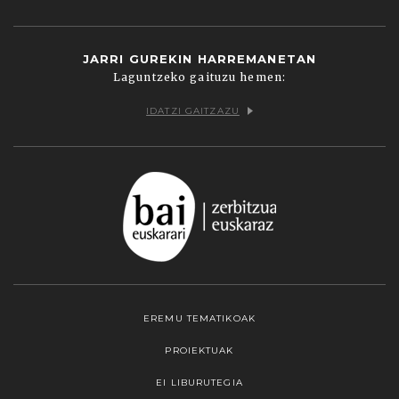
JARRI GUREKIN HARREMANETAN
Laguntzeko gaituzu hemen:
IDATZI GAITZAZU
EREMU TEMATIKOAK
PROIEKTUAK
EI LIBURUTEGIA