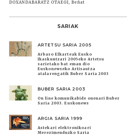
DOXANDABARATZ OTAEGI, Beñat
SARIAK
ARTETSU SARIA 2005
Arbaso Elkarteak Eusko
Ikaskuntzari 2005eko Artetsu
sarietako bat eman dio
Euskonewseko Artisautza
atalarengatik Buber Saria 2003
BUBER SARIA 2003
On line komunikabide onenari Buber
Saria 2003. Euskonews
ARGIA SARIA 1999
Astekari elektronikoari
Merezimenduzko Saria