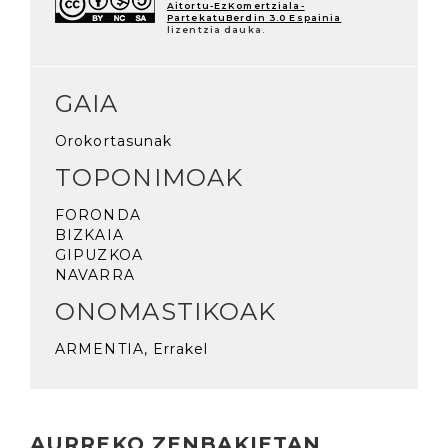
Aitortu-EzKomertziala-
PartekatuBerdin 3.0 Espainia
lizentzia dauka.
GAIA
Orokortasunak
TOPONIMOAK
FORONDA
BIZKAIA
GIPUZKOA
NAVARRA
ONOMASTIKOAK
ARMENTIA, Errakel
AURREKO ZENBAKIETAN