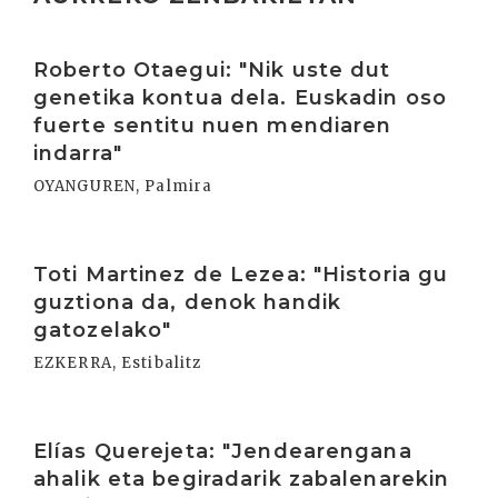
Irakurri
Roberto Otaegui: "Nik uste dut
genetika kontua dela. Euskadin oso
fuerte sentitu nuen mendiaren
indarra"
OYANGUREN, Palmira
Irakurri
Toti Martinez de Lezea: "Historia gu
guztiona da, denok handik
gatozelako"
EZKERRA, Estibalitz
Irakurri
Elías Querejeta: "Jendearengana
ahalik eta begiradarik zabalenarekin