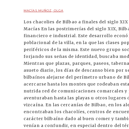
MACÍAS MUÑOZ, OLGA
Los chacolies de Bilbao a finales del siglo XIX
Macías En las postrimerías del siglo XIX, Bil
financiero e industrial. Este desarrollo ec
poblacional de la villa, en la que las clases 
periféricos de la misma. Este nuevo grupo soc
forjando sus señas de identidad, buscaba mod
Mientras que plazas, parques, paseos, tabern
asueto diario, los días de descanso bien por s
bilbaínos alejarse del perímetro urbano de Bi
acercarse hasta los montes que rodeaban esta 
nutrida red de comunicaciones comarcales y p
aventuraban hasta las playas u otros lugares 
vizcaína. En las cercanías de Bilbao, en los a
encontraban los chacolíes, centros de encue
carácter bilbaíno dado al buen comer y tambié
venían a confundir, en especial dentro del té