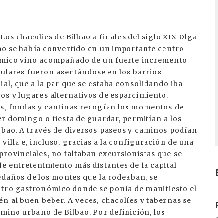
 Los chacolies de Bilbao a finales del siglo XIX Olga
bao se había convertido en un importante centro
onómico vino acompañado de un fuerte incremento
populares fueron asentándose en los barrios
ial, que a la par que se estaba consolidando iba
os y lugares alternativos de esparcimiento.
as, fondas y cantinas recogían los momentos de
er domingo o fiesta de guardar, permitían a los
lbao. A través de diversos paseos y caminos podían
villa e, incluso, gracias a la configuración de una
rovinciales, no faltaban excursionistas que se
de entretenimiento más distantes de la capital
ledaños de los montes que la rodeaban, se
ntro gastronómico donde se ponía de manifiesto el
I
n al buen beber. A veces, chacolíes y tabernas se
rmino urbano de Bilbao. Por definición, los