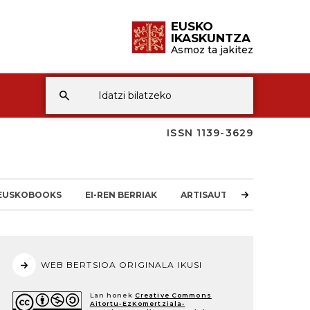
EUSKO
IKASKUNTZA
Asmoz ta jakitez
ISSN 1139-3629
EUSKOBOOKS
EI-REN BERRIAK
ARTISAUTZA
WEB BERTSIOA ORIGINALA IKUSI
Lan honek
Creative Commons
Aitortu-EzKomertziala-