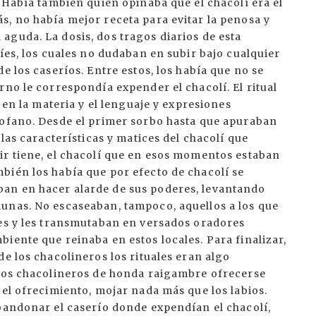
. Había también quien opinaba que el chacolí era el
s, no había mejor receta para evitar la penosa y
aguda. La dosis, dos tragos diarios de esta
íes, los cuales no dudaban en subir bajo cualquier
e los caseríos. Entre estos, los había que no se
rno le correspondía expender el chacolí. El ritual
s en la materia y el lenguaje y expresiones
rofano. Desde el primer sorbo hasta que apuraban
 las características y matices del chacolí que
ir tiene, el chacolí que en esos momentos estaban
bién los había que por efecto de chacolí se
an en hacer alarde de sus poderes, levantando
unas. No escaseaban, tampoco, aquellos a los que
ces y les transmutaban en versados oradores
iente que reinaba en estos locales. Para finalizar,
de los chacolineros los rituales eran algo
 los chacolineros de honda raigambre ofrecerse
 el ofrecimiento, mojar nada más que los labios.
abandonar el caserío donde expendían el chacolí,