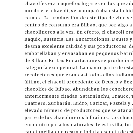
chacolíes eran aquellos lugares en los que ad
nombre, el chacolí, se acompañaba esta bebid
comida. La producción de este tipo de vino se
centro de consumo era Bilbao, que por algo a l
chacolineros a la vez. En efecto, el chacolí e
Baquio, Busturia, Las Encartaciones, Deusto 
de una excelente calidad y sus productores, 
embotellaban y envasaban en pequeños barrile
de Bilbao. En Las Encartaciones se producía e
categoría excepcional. La mayor parte de est
recolectores que eran casi todos ellos indian
último, el chacolí procedente de Deusto y Beg
chacolíes de Bilbao. Abundaban los cosecheros
anteriormente citadas: Satarninchu, Trauco, T
Cuatrero, Zurbarán, Isidro, Carizar, Pastela 
elevado número de productores que se afana
parte de los chacolineros bilbaínos. Los chac
encuentro para los naturales de esta villa, f
cancioncilla que resume toda la esencia de est