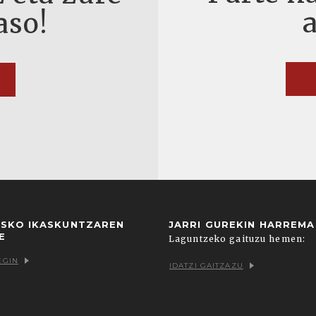
aso!
USKO IKASKUNTZAREN
JARRI GUREKIN HARREM
E
Laguntzeko gaituzu hemen:
EGIN
IDATZI GAITZAZU