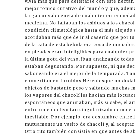
vivía más que para deleitarse con este néctar
mejor tónico curativo del mundo y que, ademá
larga convalecencia de cualquier enfermedad 
medicina. No faltaban los asiduos a los chacol
condición climatológica hasta el más alejado d
acordaban más que de ir al caserío que por tu
de la cata de esta bebida era cosa de iniciado
empleadas eran inteligibles para cualquier p
la última gota del vaso, iban analizando todas
estaban degustando. Por supuesto, ni que dec
saboreando era el mejor de la temporada. Tam
convertían en fornidos Hérculesque no dudab
objetos de bastante peso y saltando muchas m
los vapores del chacolí les hacían más locua
espontáneos que animaban, más si cabe, el amb
entre un colectivo tan singularizado como el 
inevitable. Por ejemplo, era costumbre entre
mutuamente un vasito de chacolí y, al aceptar
Otro rito también consistía en que antes de 