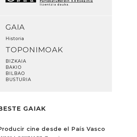
PartekatuBerdin 3.0 Espainia
lizentzia dauka.
GAIA
Historia
TOPONIMOAK
BIZKAIA
BAKIO
BILBAO
BUSTURIA
BESTE GAIAK
rakurri
Producir cine desde el País Vasco