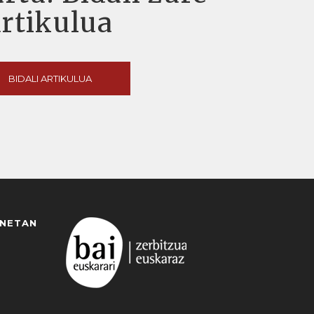
artikulua
BIDALI ARTIKULUA
ANETAN