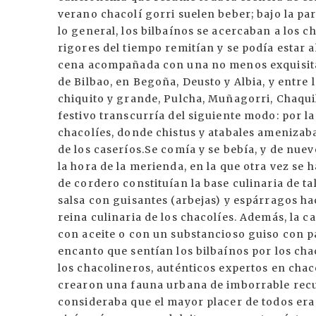
verano chacolí gorri suelen beber; bajo la pa
lo general, los bilbaínos se acercaban a los c
rigores del tiempo remitían y se podía estar 
cena acompañada con una no menos exquisita 
de Bilbao, en Begoña, Deusto y Albia, y entr
chiquito y grande, Pulcha, Muñagorri, Chaquil
festivo transcurría del siguiente modo: por l
chacolíes, donde chistus y atabales amenizab
de los caseríos.Se comía y se bebía, y de nue
la hora de la merienda, en la que otra vez se 
de cordero constituían la base culinaria de t
salsa con guisantes (arbejas) y espárragos haci
reina culinaria de los chacolíes. Además, la 
con aceite o con un substancioso guiso con pat
encanto que sentían los bilbaínos por los chac
los chacolineros, auténticos expertos en chac
crearon una fauna urbana de imborrable recu
consideraba que el mayor placer de todos era e