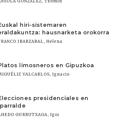
ANSOLA GONZALEZ, Txomin
rakurri
Euskal hiri-sistemaren
eraldakuntza: hausnarketa orokorra
FRANCO IBARZABAL, Helena
rakurri
Platos limosneros en Gipuzkoa
MIGUÉLIZ VALCARLOS, Ignacio
rakurri
Elecciones presidenciales en
Iparralde
AHEDO GURRUTXAGA, Igor
rakurri