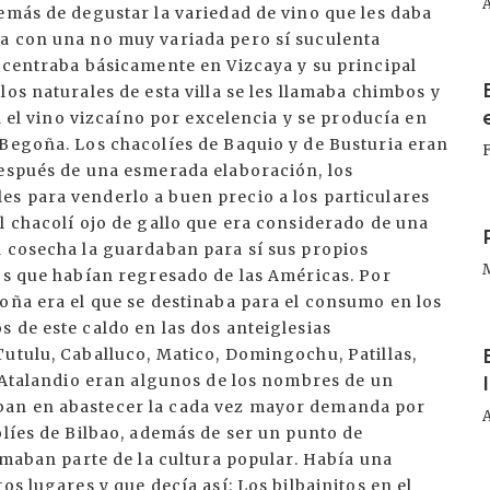
emás de degustar la variedad de vino que les daba
a con una no muy variada pero sí suculenta
 centraba básicamente en Vizcaya y su principal
I
os naturales de esta villa se les llamaba chimbos y
ra el vino vizcaíno por excelencia y se producía en
yBegoña. Los chacolíes de Baquio y de Busturia eran
después de una esmerada elaboración, los
s para venderlo a buen precio a los particulares
I
l chacolí ojo de gallo que era considerado de una
a cosecha la guardaban para sí sus propios
os que habían regresado de las Américas. Por
oña era el que se destinaba para el consumo en los
 de este caldo en las dos anteiglesias
I
utulu, Caballuco, Matico, Domingochu, Patillas,
y Atalandio eran algunos de los nombres de un
ban en abastecer la cada vez mayor demanda por
olíes de Bilbao, además de ser un punto de
ormaban parte de la cultura popular. Había una
I
os lugares y que decía así: Los bilbainitos en el