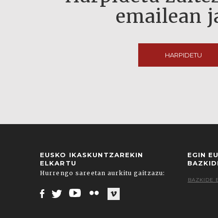
emailean j
HARPIDETU
EUSKO IKASKUNTZAREKIN
EGIN E
ELKARTU
BAZKID
Hurrengo sareetan aurkitu gaitzazu:
BAZKIDE 
Facebook
Twitter
Youtube
Flickr
Vimeo