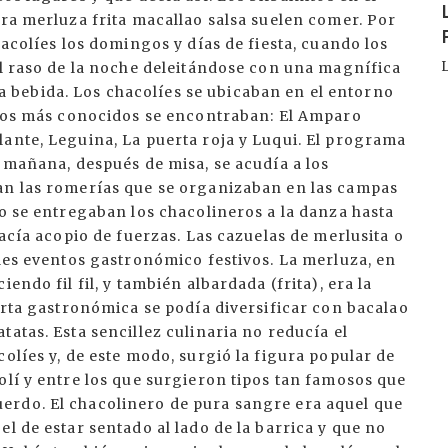
rra merluza frita macallao salsa suelen comer. Por
hacolíes los domingos y días de fiesta, cuando los
al raso de la noche deleitándose con una magnífica
bebida. Los chacolíes se ubicaban en el entorno
e los más conocidos se encontraban: El Amparo
ante, Leguina, La puerta roja y Luqui. El programa
a mañana, después de misa, se acudía a los
an las romerías que se organizaban en las campas
vo se entregaban los chacolineros a la danza hasta
hacía acopio de fuerzas. Las cazuelas de merlusita o
ales eventos gastronómico festivos. La merluza, en
endo fil fil, y también albardada (frita), era la
carta gastronómica se podía diversificar con bacalao
atas. Esta sencillez culinaria no reducía el
olíes y, de este modo, surgió la figura popular de
olí y entre los que surgieron tipos tan famosos que
erdo. El chacolinero de pura sangre era aquel que
l de estar sentado al lado de la barrica y que no