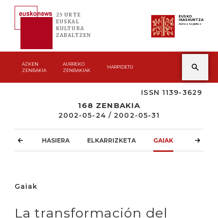
25 URTE
EUSKO
IKASKUNTZA
EUSKAL
Asmoz ta jakitez
KULTURA
ZABALTZEN
AZKEN
AURREKO
HARPIDETU
ZENBAKIA
ZENBAKIAK
ISSN 1139-3629
168 ZENBAKIA
2002-05-24 / 2002-05-31
HASIERA
ELKARRIZKETA
GAIAK
ATZOKO
Gaiak
La transformación del