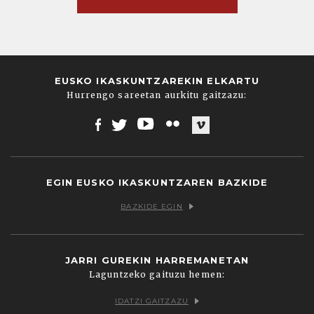
EUSKO IKASKUNTZAREKIN ELKARTU
Hurrengo sareetan aurkitu gaitzazu:
Facebook
Twitter
Youtube
Flickr
Vimeo
EGIN EUSKO IKASKUNTZAREN BAZKIDE
BAZKIDE EGIN
JARRI GUREKIN HARREMANETAN
Laguntzeko gaituzu hemen:
IDATZI GAITZAZU