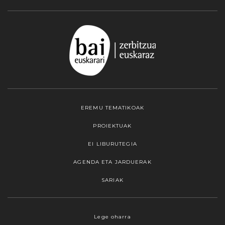
EREMU TEMATIKOAK
PROIEKTUAK
EI LIBURUTEGIA
AGENDA ETA JARDUERAK
SARIAK
Webgune honek cookieak erabiltzen ditu,
Lege oharra