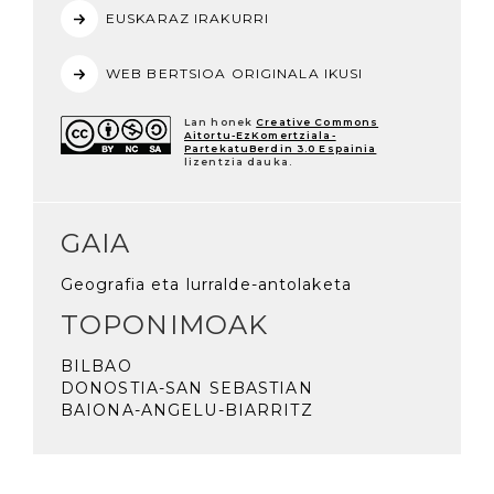
EUSKARAZ IRAKURRI
WEB BERTSIOA ORIGINALA IKUSI
Lan honek
Creative Commons
Aitortu-EzKomertziala-
PartekatuBerdin 3.0 Espainia
lizentzia dauka.
GAIA
Geografia eta lurralde-antolaketa
TOPONIMOAK
BILBAO
DONOSTIA-SAN SEBASTIAN
BAIONA-ANGELU-BIARRITZ