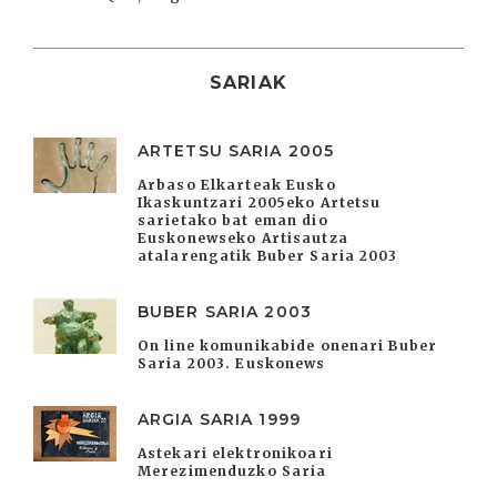
SARIAK
ARTETSU SARIA 2005
Arbaso Elkarteak Eusko
Ikaskuntzari 2005eko Artetsu
sarietako bat eman dio
Euskonewseko Artisautza
atalarengatik Buber Saria 2003
BUBER SARIA 2003
On line komunikabide onenari Buber
Saria 2003. Euskonews
ARGIA SARIA 1999
Astekari elektronikoari
Merezimenduzko Saria