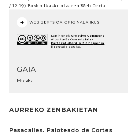
/ 12 19) Eusko Ikaskuntzaren Web Orria
WEB BERTSIOA ORIGINALA IKUSI
Lan honek
Creative Commons
Aitortu-EzKomertziala-
PartekatuBerdin 3.0 Espainia
lizentzia dauka.
GAIA
Musika
AURREKO ZENBAKIETAN
Irakurri
Pasacalles. Paloteado de Cortes