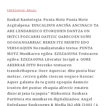
ENFEDAQUE, ÁNGEL
Euskal Kantutegia: Punta Motz Punta Motz
Argitalpena: EUSCALDUN ANCIÑA ANCINACO TA
ARE LENDABIZICO ETORQUIEN DANTZA ON
IRITCI POZCARRI GAITZIC GABECOEN SOÑU
GOGOANGARRIAC BEREN ITZ NEURTU EDO
VERSOAQUIN Normalizatutako testua: PUNTA
MOTZ Musikaren egilea: EZEZAGUNA Testuaren
egilea: EZEZAGUNA Literatur Incipit a: GURE
AKERRAK DITU Berezko testuaren
transkribapena: Gure Aquerrac ditu punta biac
motzac, cerren galdu ciozcan neguco itzozac:
Aquer galanta da ta guziz egoquia damuric
icusten det puntac ebaquia alferric ematen
diozcat jana ta jaquia." Hizkuntza: Euskara
Partitura eta musikaren digitalizazioa: Angel
Enfedaque Euskonews & Media 162.zbk (2002 / 4