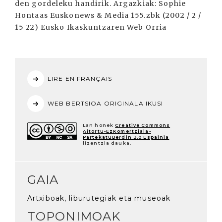
LIRE EN FRANÇAIS
WEB BERTSIOA ORIGINALA IKUSI
Lan honek
Creative Commons
Aitortu-EzKomertziala-
PartekatuBerdin 3.0 Espainia
lizentzia dauka.
GAIA
Artxiboak, liburutegiak eta museoak
TOPONIMOAK