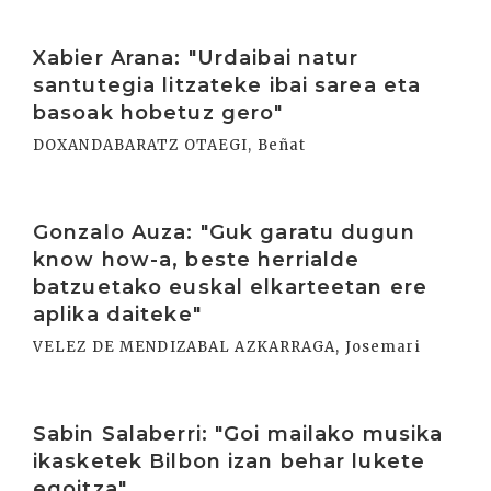
Irakurri
Xabier Arana: "Urdaibai natur
santutegia litzateke ibai sarea eta
basoak hobetuz gero"
DOXANDABARATZ OTAEGI, Beñat
Irakurri
Gonzalo Auza: "Guk garatu dugun
know how-a, beste herrialde
batzuetako euskal elkarteetan ere
aplika daiteke"
VELEZ DE MENDIZABAL AZKARRAGA, Josemari
Irakurri
Sabin Salaberri: "Goi mailako musika
ikasketek Bilbon izan behar lukete
egoitza"