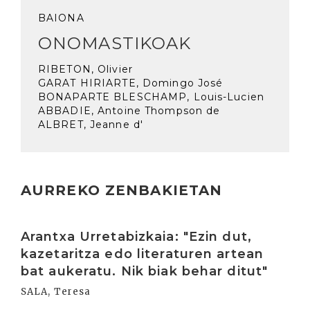
BAIONA
ONOMASTIKOAK
RIBETON, Olivier
GARAT HIRIARTE, Domingo José
BONAPARTE BLESCHAMP, Louis-Lucien
ABBADIE, Antoine Thompson de
ALBRET, Jeanne d'
AURREKO ZENBAKIETAN
Irakurri
Arantxa Urretabizkaia: "Ezin dut,
kazetaritza edo literaturen artean
bat aukeratu. Nik biak behar ditut"
SALA, Teresa