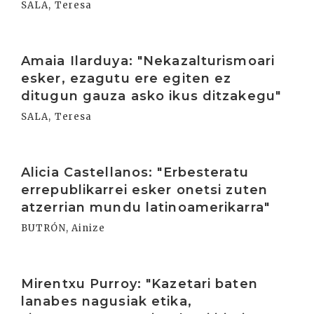
SALA, Teresa
Irakurri
Amaia Ilarduya: "Nekazalturismoari
esker, ezagutu ere egiten ez
ditugun gauza asko ikus ditzakegu"
SALA, Teresa
Irakurri
Alicia Castellanos: "Erbesteratu
errepublikarrei esker onetsi zuten
atzerrian mundu latinoamerikarra"
BUTRÓN, Ainize
Irakurri
Mirentxu Purroy: "Kazetari baten
lanabes nagusiak etika,