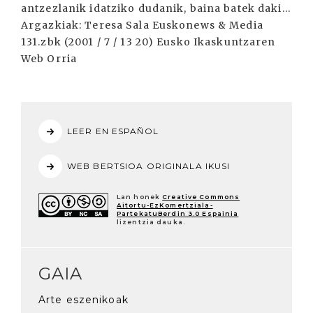
LEER EN ESPAÑOL
WEB BERTSIOA ORIGINALA IKUSI
Lan honek
Creative Commons
Aitortu-EzKomertziala-
PartekatuBerdin 3.0 Espainia
lizentzia dauka.
GAIA
Arte eszenikoak