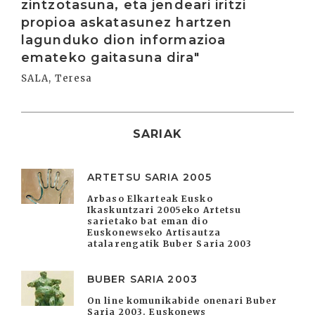
zintzotasuna, eta jendeari iritzi
propioa askatasunez hartzen
lagunduko dion informazioa
emateko gaitasuna dira"
SALA, Teresa
SARIAK
ARTETSU SARIA 2005
Arbaso Elkarteak Eusko
Ikaskuntzari 2005eko Artetsu
sarietako bat eman dio
Euskonewseko Artisautza
atalarengatik Buber Saria 2003
BUBER SARIA 2003
On line komunikabide onenari Buber
Saria 2003. Euskonews