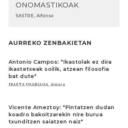
ONOMASTIKOAK
SASTRE, Alfonso
AURREKO ZENBAKIETAN
Irakurri
Antonio Campos: "Ikastolak ez dira
ikastetxeak soilik, atzean filosofia
bat dute"
IRAETA USABIAGA, Ainara
Irakurri
Vicente Ameztoy: "Pintatzen dudan
koadro bakoitzarekin nire burua
txunditzen saiatzen naiz"