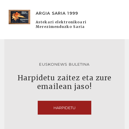
ARGIA SARIA 1999
Astekari elektronikoari
Merezimenduzko Saria
EUSKONEWS BULETINA
Harpidetu zaitez eta zure
emailean jaso!
HARPIDETU