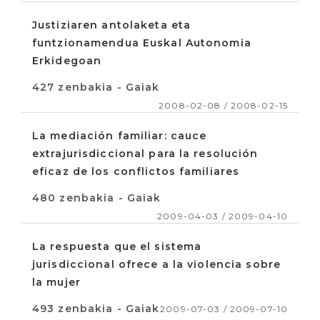
Justiziaren antolaketa eta
funtzionamendua Euskal Autonomia
Erkidegoan
427 zenbakia - Gaiak
2008-02-08 / 2008-02-15
La mediación familiar: cauce
extrajurisdiccional para la resolución
eficaz de los conflictos familiares
480 zenbakia - Gaiak
2009-04-03 / 2009-04-10
La respuesta que el sistema
jurisdiccional ofrece a la violencia sobre
la mujer
493 zenbakia - Gaiak
2009-07-03 / 2009-07-10