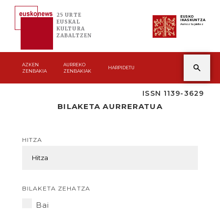
25 URTE
EUSKO
IKASKUNTZA
EUSKAL
Asmoz ta jakitez
KULTURA
ZABALTZEN
AZKEN
AURREKO
HARPIDETU
ZENBAKIA
ZENBAKIAK
ISSN 1139-3629
BILAKETA AURRERATUA
HITZA
BILAKETA ZEHATZA
Bai