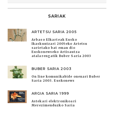
SARIAK
ARTETSU SARIA 2005
Arbaso Elkarteak Eusko
Ikaskuntzari 2005eko Artetsu
sarietako bat eman dio
Euskonewseko Artisautza
atalarengatik Buber Saria 2003
BUBER SARIA 2003
On line komunikabide onenari Buber
Saria 2003. Euskonews
ARGIA SARIA 1999
Astekari elektronikoari
Merezimenduzko Saria