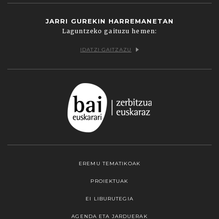
JARRI GUREKIN HARREMANETAN
Laguntzeko gaituzu hemen:
IDATZI GAITZAZU
EREMU TEMATIKOAK
PROIEKTUAK
EI LIBURUTEGIA
AGENDA ETA JARDUERAK