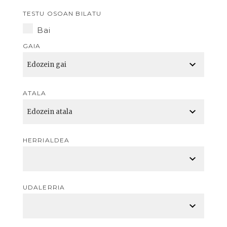
TESTU OSOAN BILATU
Bai
GAIA
ATALA
HERRIALDEA
UDALERRIA