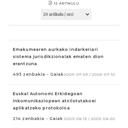
12 ARTIKULU
Emakumearen aurkako indarkeriari
sistema jurisdikzionalak ematen dion
erantzuna
493 zenbakia - Gaiak
2009-07-03 / 2009-07-10
Euskal Autonomi Erkidegoan
inkomunikaziopean atxilotutakoei
aplikatzeko protokoloa
214 zenbakia - Gaiak
2003-06-13 / 2003-06-20