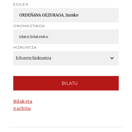
EGILEA
ONOMASTIKOA
HIZKUNTZA
BILATU
Bilaketa
garbitu