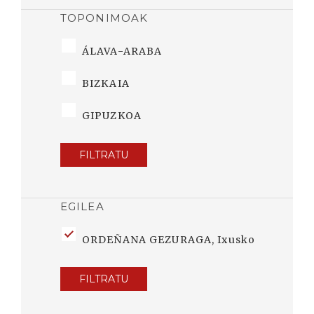
TOPONIMOAK
ÁLAVA-ARABA
BIZKAIA
GIPUZKOA
FILTRATU
EGILEA
ORDEÑANA GEZURAGA, Ixusko
FILTRATU