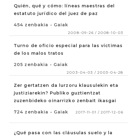
Quién, qué y cómo: líneas maestras del
estatuto jurídico del juez de paz
454 zenbakia - Gaiak
2008-09-26 / 2008-10-03
Turno de oficio especial para las víctimas
de los malos tratos
205 zenbakia - Gaiak
2003-04-03 / 2003-04-28
Zer gertatzen da lurzoru klausulekin eta
justiziarekin? Publiko guztientzat
zuzenbideko oinarrizko zenbait ikasgai
724 zenbakia - Gaiak
2017-11-01 / 2017-12-06
¿Qué pasa con las cláusulas suelo y la