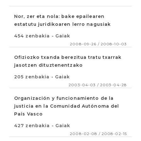
Nor, zer eta nola: bake epailearen
estatutu juridikoaren lerro nagusiak
454 zenbakia - Gaiak
2008-09-26 / 2008-10-03
Ofiziozko txanda berezitua tratu txarrak
jasotzen dituztenentzako
205 zenbakia - Gaiak
2003-04-03 / 2003-04-28
Organización y funcionamiento de la
justicia en la Comunidad Autónoma del
País Vasco
427 zenbakia - Gaiak
2008-02-08 / 2008-02-15