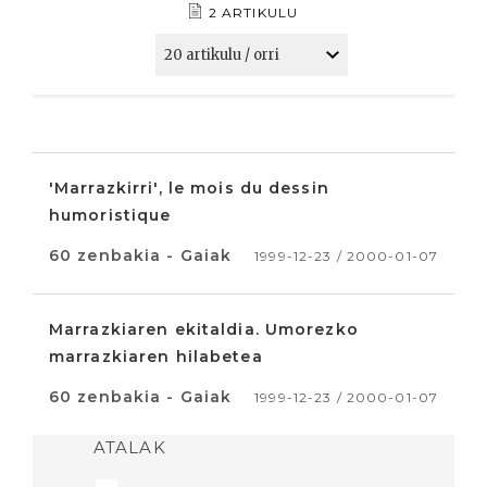
2 ARTIKULU
'Marrazkirri', le mois du dessin
humoristique
60 zenbakia - Gaiak
1999-12-23 / 2000-01-07
Marrazkiaren ekitaldia. Umorezko
marrazkiaren hilabetea
60 zenbakia - Gaiak
1999-12-23 / 2000-01-07
ATALAK