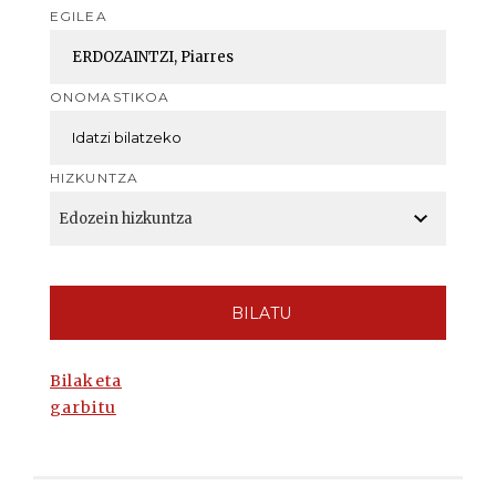
EGILEA
ONOMASTIKOA
HIZKUNTZA
BILATU
Bilaketa
garbitu