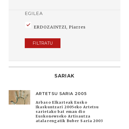
EGILEA
ERDOZAINTZI, Piarres
FILTRATU
SARIAK
ARTETSU SARIA 2005
Arbaso Elkarteak Eusko
Ikaskuntzari 2005eko Artetsu
sarietako bat eman dio
Euskonewseko Artisautza
atalarengatik Buber Saria 2003