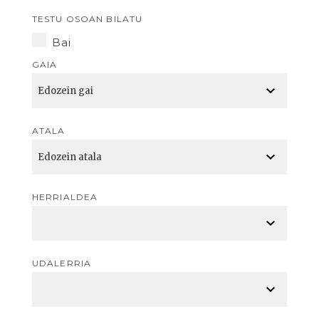
TESTU OSOAN BILATU
Bai
GAIA
ATALA
HERRIALDEA
UDALERRIA