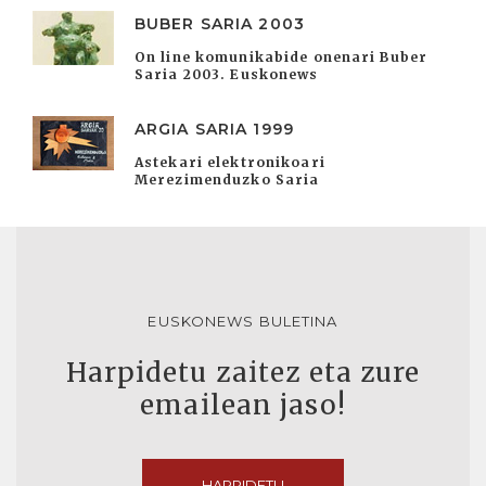
BUBER SARIA 2003
On line komunikabide onenari Buber
Saria 2003. Euskonews
ARGIA SARIA 1999
Astekari elektronikoari
Merezimenduzko Saria
EUSKONEWS BULETINA
Harpidetu zaitez eta zure
emailean jaso!
HARPIDETU