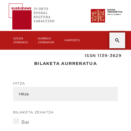
25 URTE
EUSKO
IKASKUNTZA
EUSKAL
Asmoz ta jakitez
KULTURA
ZABALTZEN
AZKEN
AURREKO
HARPIDETU
ZENBAKIA
ZENBAKIAK
ISSN 1139-3629
BILAKETA AURRERATUA
HITZA
BILAKETA ZEHATZA
Bai