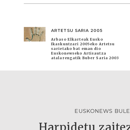
ARTETSU SARIA 2005
Arbaso Elkarteak Eusko
Ikaskuntzari 2005eko Artetsu
sarietako bat eman dio
Euskonewseko Artisautza
atalarengatik Buber Saria 2003
EUSKONEWS BULE
Harpidetu zaitez