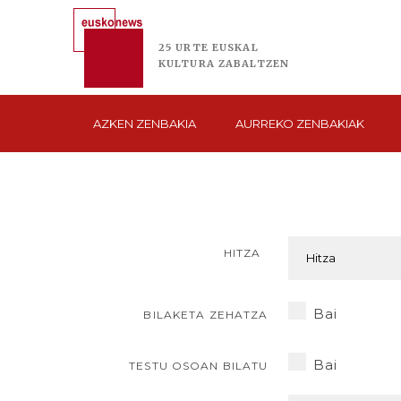
25 URTE
EUSKAL
KULTURA
ZABALTZEN
AZKEN
ZENBAKIA
AURREKO
ZENBAKIAK
HITZA
Bai
BILAKETA ZEHATZA
Bai
TESTU OSOAN BILATU