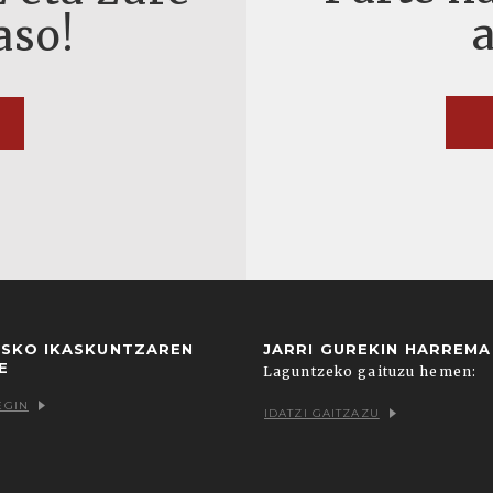
aso!
USKO IKASKUNTZAREN
JARRI GUREKIN HARREM
E
Laguntzeko gaituzu hemen:
EGIN
IDATZI GAITZAZU