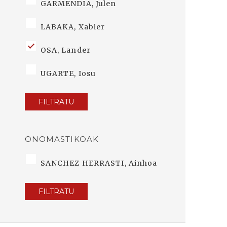
GARMENDIA, Julen
LABAKA, Xabier
OSA, Lander
UGARTE, Iosu
FILTRATU
ONOMASTIKOAK
SANCHEZ HERRASTI, Ainhoa
FILTRATU