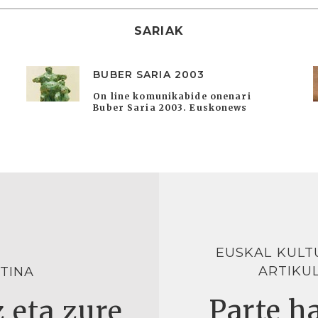
SARIAK
BUBER SARIA 2003
On line komunikabide onenari
Buber Saria 2003. Euskonews
EUSKAL KULT
ARTIKU
TINA
Parte ha
 eta zure