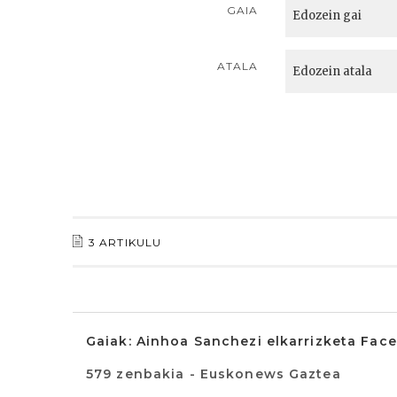
GAIA
ATALA
3 ARTIKULU
Gaiak: Ainhoa Sanchezi elkarrizketa Fac
579 zenbakia - Euskonews Gaztea