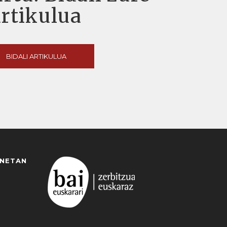
artikulua
BIDALI ARTIKULUA
ANETAN