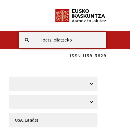
EUSKO
IKASKUNTZA
Asmoz ta jakitez
ISSN 1139-3629
A
A
A