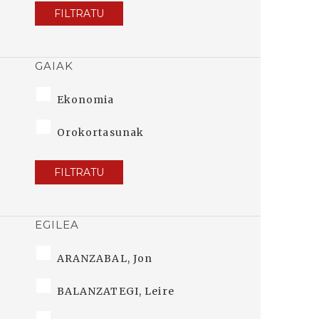
FILTRATU
GAIAK
Ekonomia
Orokortasunak
FILTRATU
EGILEA
ARANZABAL, Jon
BALANZATEGI, Leire