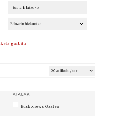
A
A
aketa garbitu
ATALAK
Euskonews Gaztea