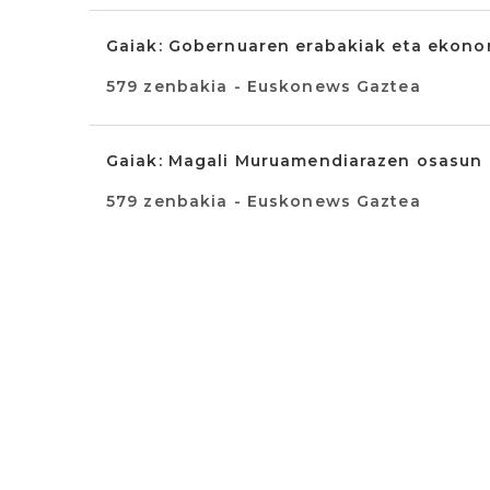
Gaiak: Gobernuaren erabakiak eta ekono
579 zenbakia - Euskonews Gaztea
Gaiak: Magali Muruamendiarazen osasun a
579 zenbakia - Euskonews Gaztea