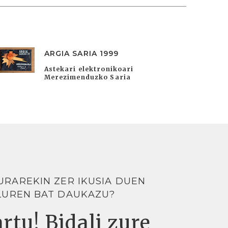
ARGIA SARIA 1999
Astekari elektronikoari
Merezimenduzko Saria
URAREKIN ZER IKUSIA DUEN
LUREN BAT DAUKAZU?
rtu! Bidali zure