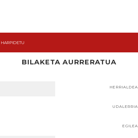
HARPIDETU
BILAKETA AURRERATUA
HERRIALDE
UDALERRI
EGILE