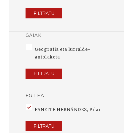
FILTRATU
GAIAK
Geografia eta lurralde-
antolaketa
FILTRATU
EGILEA
FANEITE HERNÁNDEZ, Pilar
FILTRATU