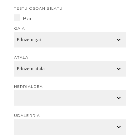
TESTU OSOAN BILATU
Bai
GAIA
ATALA
HERRIALDEA
UDALERRIA