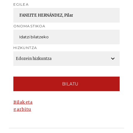
EGILEA
ONOMASTIKOA
HIZKUNTZA
BILATU
Bilaketa
garbitu