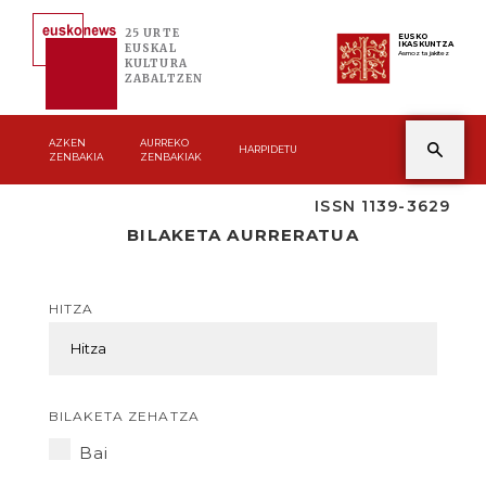
25 URTE
EUSKO
IKASKUNTZA
EUSKAL
Asmoz ta jakitez
KULTURA
ZABALTZEN
AZKEN
AURREKO
HARPIDETU
ZENBAKIA
ZENBAKIAK
ISSN 1139-3629
BILAKETA AURRERATUA
HITZA
BILAKETA ZEHATZA
Bai