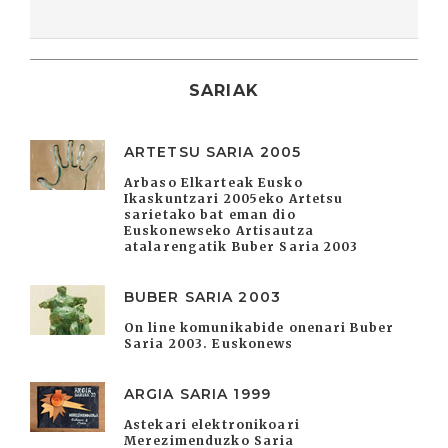
SARIAK
ARTETSU SARIA 2005
Arbaso Elkarteak Eusko
Ikaskuntzari 2005eko Artetsu
sarietako bat eman dio
Euskonewseko Artisautza
atalarengatik Buber Saria 2003
BUBER SARIA 2003
On line komunikabide onenari Buber
Saria 2003. Euskonews
ARGIA SARIA 1999
Astekari elektronikoari
Merezimenduzko Saria