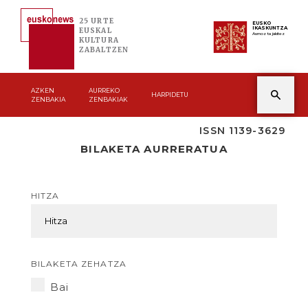
25 URTE
EUSKO
IKASKUNTZA
EUSKAL
Asmoz ta jakitez
KULTURA
ZABALTZEN
AZKEN
AURREKO
HARPIDETU
ZENBAKIA
ZENBAKIAK
ISSN 1139-3629
BILAKETA AURRERATUA
HITZA
BILAKETA ZEHATZA
Bai