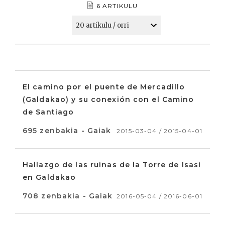
6 ARTIKULU
El camino por el puente de Mercadillo
(Galdakao) y su conexión con el Camino
de Santiago
695 zenbakia - Gaiak
2015-03-04 / 2015-04-01
Hallazgo de las ruinas de la Torre de Isasi
en Galdakao
708 zenbakia - Gaiak
2016-05-04 / 2016-06-01