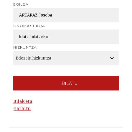
EGILEA
ONOMASTIKOA
HIZKUNTZA
BILATU
Bilaketa
garbitu