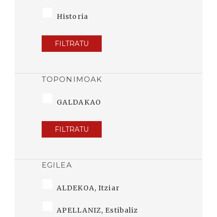
Historia
FILTRATU
TOPONIMOAK
GALDAKAO
FILTRATU
EGILEA
ALDEKOA, Itziar
APELLANIZ, Estibaliz