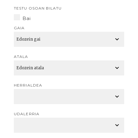
TESTU OSOAN BILATU
Bai
GAIA
ATALA
HERRIALDEA
UDALERRIA