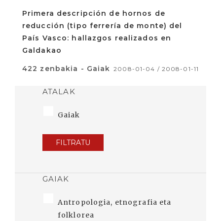
Primera descripción de hornos de
reducción (tipo ferrería de monte) del
País Vasco: hallazgos realizados en
Galdakao
422 zenbakia - Gaiak
2008-01-04 / 2008-01-11
ATALAK
Gaiak
FILTRATU
GAIAK
Antropologia, etnografia eta
folklorea