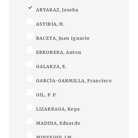
ARTARAZ, Joseba
ASTIBIA, H.
BACETA, Juan Ignacio
ERKOREKA, Anton
GALARZA, E.
GARCÍA-GARMILLA, Francisco
GIL, P. P.
LIZARRAGA, Kepa
MADINA, Eduardo
MINTEGUI, J.M.