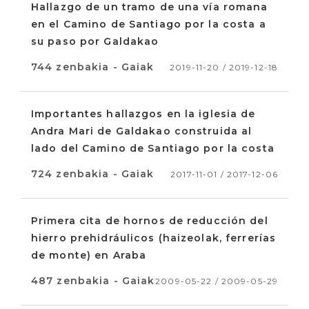
Hallazgo de un tramo de una vía romana
en el Camino de Santiago por la costa a
su paso por Galdakao
744 zenbakia - Gaiak
2019-11-20 / 2019-12-18
Importantes hallazgos en la iglesia de
Andra Mari de Galdakao construida al
lado del Camino de Santiago por la costa
724 zenbakia - Gaiak
2017-11-01 / 2017-12-06
Primera cita de hornos de reducción del
hierro prehidráulicos (haizeolak, ferrerías
de monte) en Araba
487 zenbakia - Gaiak
2009-05-22 / 2009-05-29