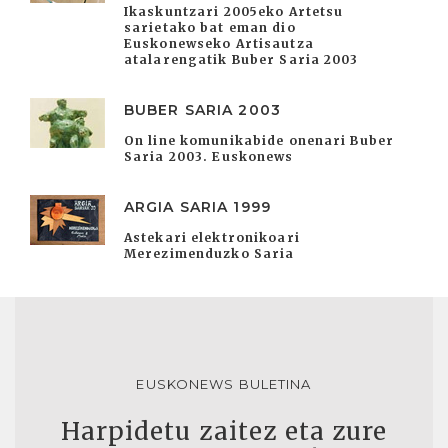
Ikaskuntzari 2005eko Artetsu
sarietako bat eman dio
Euskonewseko Artisautza
atalarengatik Buber Saria 2003
BUBER SARIA 2003
On line komunikabide onenari Buber
Saria 2003. Euskonews
ARGIA SARIA 1999
Astekari elektronikoari
Merezimenduzko Saria
EUSKONEWS BULETINA
Harpidetu zaitez eta zure