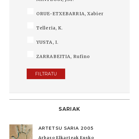
ORUE-ETXEBARRIA, Xabier
Telleria, K.
YUSTA, I.
ZARRABEITIA, Rufino
FILTRATU
SARIAK
ARTETSU SARIA 2005
Arbaso Elkarteak Eusko