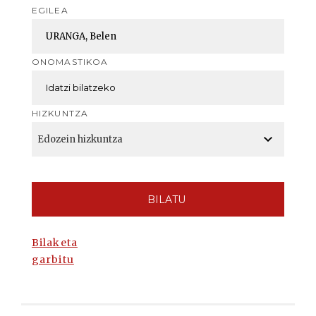
EGILEA
ONOMASTIKOA
HIZKUNTZA
BILATU
Bilaketa
garbitu