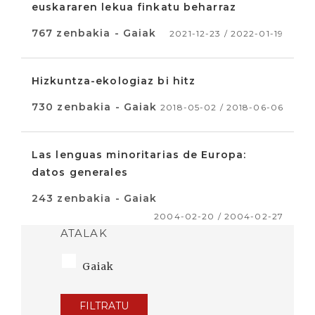
euskararen lekua finkatu beharraz
767 zenbakia - Gaiak
2021-12-23 / 2022-01-19
Hizkuntza-ekologiaz bi hitz
730 zenbakia - Gaiak
2018-05-02 / 2018-06-06
Las lenguas minoritarias de Europa:
datos generales
243 zenbakia - Gaiak
2004-02-20 / 2004-02-27
ATALAK
Gaiak
FILTRATU