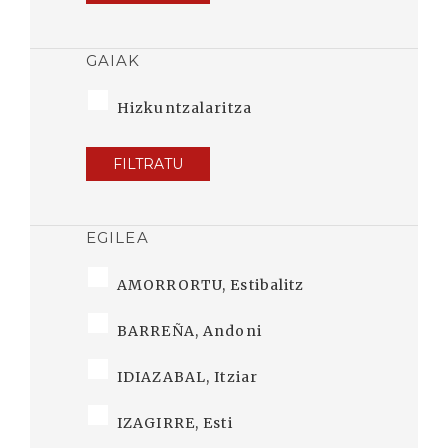
GAIAK
Hizkuntzalaritza
FILTRATU
EGILEA
AMORRORTU, Estibalitz
BARREÑA, Andoni
IDIAZABAL, Itziar
IZAGIRRE, Esti