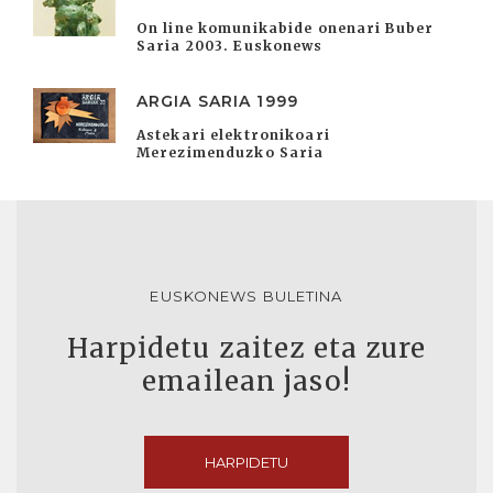
On line komunikabide onenari Buber
Saria 2003. Euskonews
ARGIA SARIA 1999
Astekari elektronikoari
Merezimenduzko Saria
EUSKONEWS BULETINA
Harpidetu zaitez eta zure
emailean jaso!
HARPIDETU