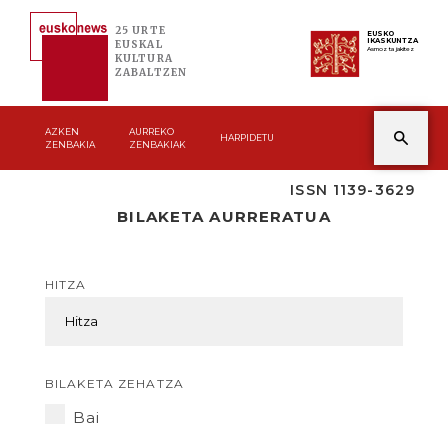
25 URTE
EUSKO
IKASKUNTZA
EUSKAL
Asmoz ta jakitez
KULTURA
ZABALTZEN
AZKEN
AURREKO
HARPIDETU
ZENBAKIA
ZENBAKIAK
ISSN 1139-3629
BILAKETA AURRERATUA
HITZA
BILAKETA ZEHATZA
Bai