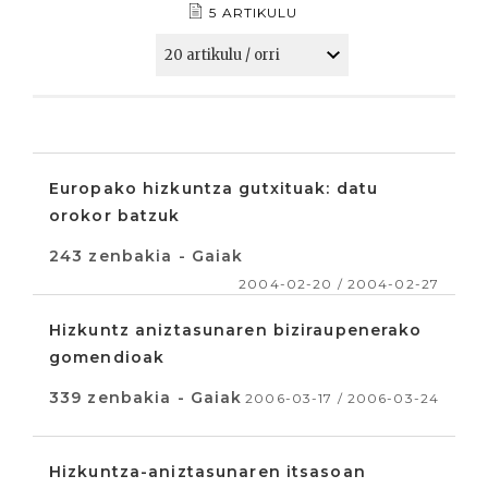
5 ARTIKULU
Europako hizkuntza gutxituak: datu
orokor batzuk
243 zenbakia - Gaiak
2004-02-20 / 2004-02-27
Hizkuntz aniztasunaren biziraupenerako
gomendioak
339 zenbakia - Gaiak
2006-03-17 / 2006-03-24
Hizkuntza-aniztasunaren itsasoan