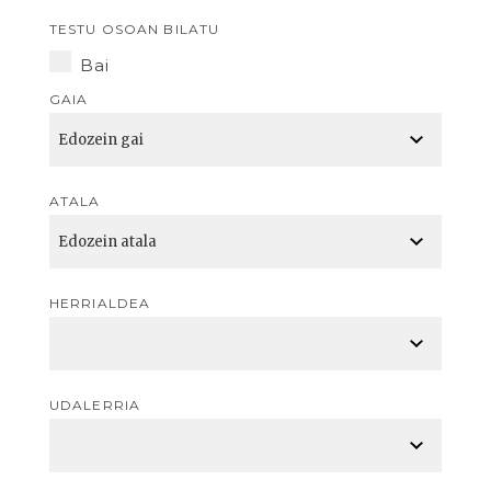
TESTU OSOAN BILATU
Bai
GAIA
ATALA
HERRIALDEA
UDALERRIA