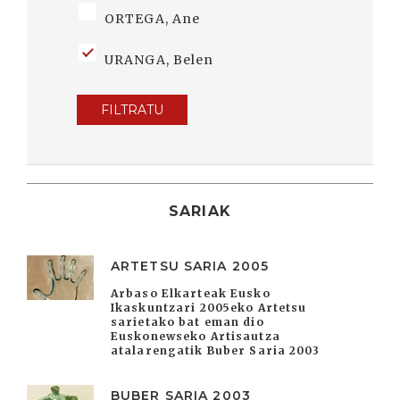
ORTEGA, Ane
URANGA, Belen
FILTRATU
SARIAK
ARTETSU SARIA 2005
Arbaso Elkarteak Eusko
Ikaskuntzari 2005eko Artetsu
sarietako bat eman dio
Euskonewseko Artisautza
atalarengatik Buber Saria 2003
BUBER SARIA 2003