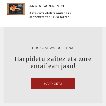
ARGIA SARIA 1999
Astekari elektronikoari
Merezimenduzko Saria
EUSKONEWS BULETINA
Harpidetu zaitez eta zure
emailean jaso!
HARPIDETU