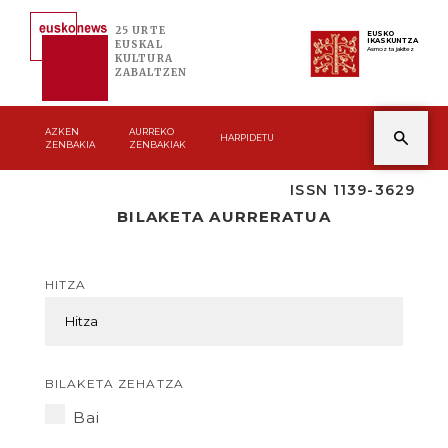
25 URTE
EUSKO
IKASKUNTZA
EUSKAL
Asmoz ta jakitez
KULTURA
ZABALTZEN
AZKEN
AURREKO
HARPIDETU
ZENBAKIA
ZENBAKIAK
ISSN 1139-3629
BILAKETA AURRERATUA
HITZA
BILAKETA ZEHATZA
Bai