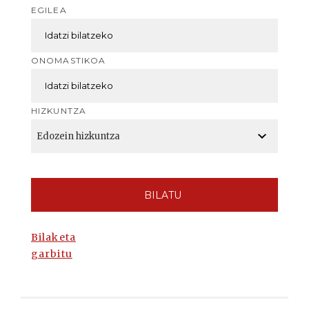
EGILEA
ONOMASTIKOA
HIZKUNTZA
BILATU
Bilaketa
garbitu