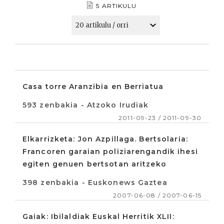
5 ARTIKULU
Casa torre Aranzibia en Berriatua
593 zenbakia - Atzoko Irudiak
2011-09-23 / 2011-09-30
Elkarrizketa: Jon Azpillaga. Bertsolaria:
Francoren garaian poliziarengandik ihesi
egiten genuen bertsotan aritzeko
398 zenbakia - Euskonews Gaztea
2007-06-08 / 2007-06-15
Gaiak: Ibilaldiak Euskal Herritik XLII: