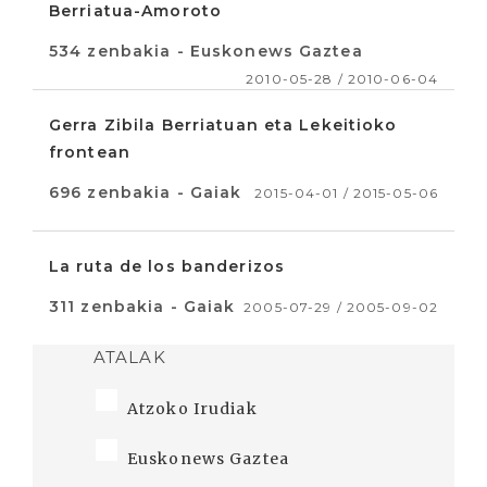
Berriatua-Amoroto
534 zenbakia - Euskonews Gaztea
2010-05-28 / 2010-06-04
Gerra Zibila Berriatuan eta Lekeitioko
frontean
696 zenbakia - Gaiak
2015-04-01 / 2015-05-06
La ruta de los banderizos
311 zenbakia - Gaiak
2005-07-29 / 2005-09-02
ATALAK
Atzoko Irudiak
Euskonews Gaztea