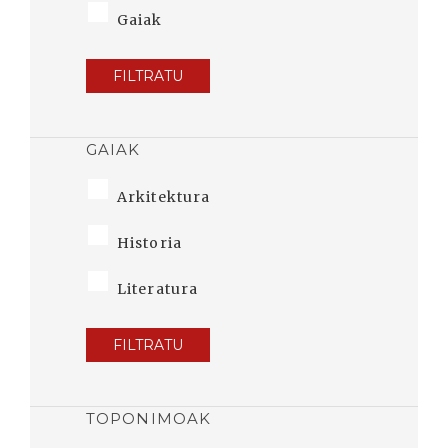
Gaiak
FILTRATU
GAIAK
Arkitektura
Historia
Literatura
FILTRATU
TOPONIMOAK