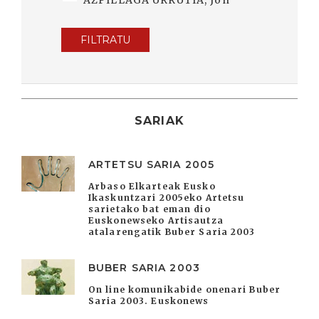
AZPILLAGA URRUTIA, Jon
FILTRATU
SARIAK
ARTETSU SARIA 2005
Arbaso Elkarteak Eusko
Ikaskuntzari 2005eko Artetsu
sarietako bat eman dio
Euskonewseko Artisautza
atalarengatik Buber Saria 2003
BUBER SARIA 2003
On line komunikabide onenari Buber
Saria 2003. Euskonews