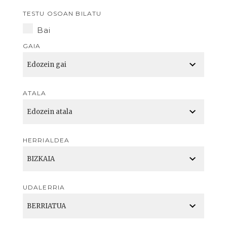
TESTU OSOAN BILATU
Bai
GAIA
ATALA
HERRIALDEA
UDALERRIA