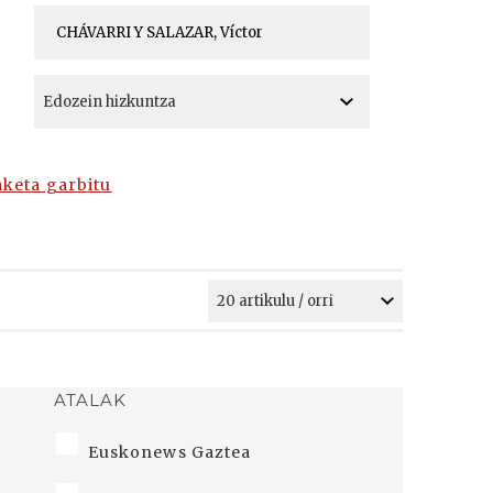
A
A
aketa garbitu
ATALAK
Euskonews Gaztea