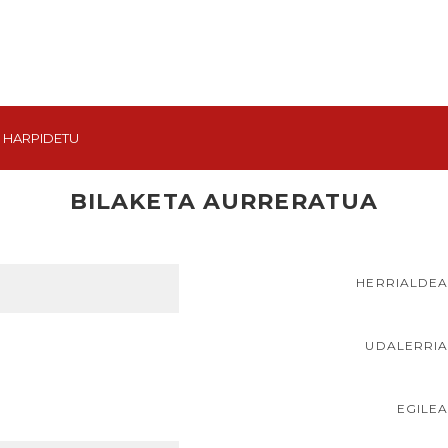
HARPIDETU
BILAKETA AURRERATUA
HERRIALDE
UDALERRI
EGILE