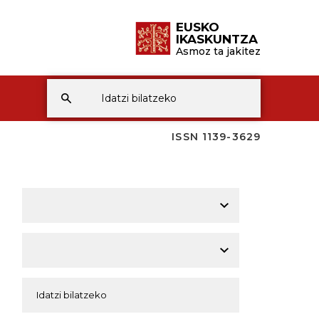
EUSKO
IKASKUNTZA
Asmoz ta jakitez
ISSN 1139-3629
A
A
A