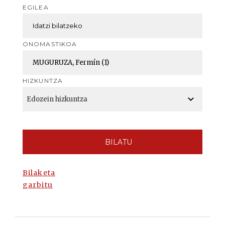
EGILEA
ONOMASTIKOA
HIZKUNTZA
BILATU
Bilaketa
garbitu