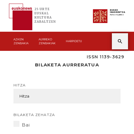
25 URTE
EUSKO
IKASKUNTZA
EUSKAL
Asmoz ta jakitez
KULTURA
ZABALTZEN
AZKEN
AURREKO
HARPIDETU
ZENBAKIA
ZENBAKIAK
ISSN 1139-3629
BILAKETA AURRERATUA
HITZA
BILAKETA ZEHATZA
Bai