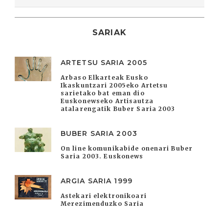
SARIAK
ARTETSU SARIA 2005
Arbaso Elkarteak Eusko
Ikaskuntzari 2005eko Artetsu
sarietako bat eman dio
Euskonewseko Artisautza
atalarengatik Buber Saria 2003
BUBER SARIA 2003
On line komunikabide onenari Buber
Saria 2003. Euskonews
ARGIA SARIA 1999
Astekari elektronikoari
Merezimenduzko Saria