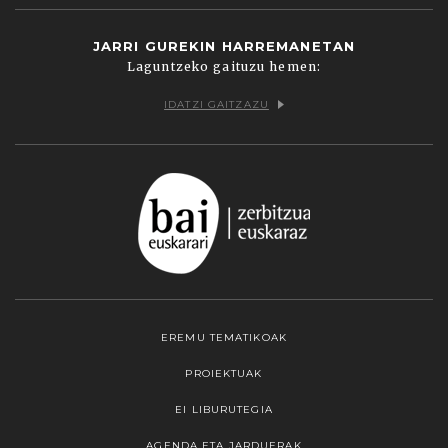
JARRI GUREKIN HARREMANETAN
Laguntzeko gaituzu hemen:
IDATZI GAITZAZU
EREMU TEMATIKOAK
PROIEKTUAK
EI LIBURUTEGIA
AGENDA ETA JARDUERAK