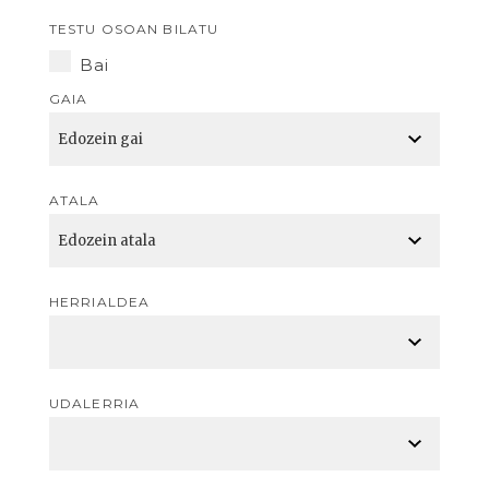
TESTU OSOAN BILATU
Bai
GAIA
ATALA
HERRIALDEA
UDALERRIA