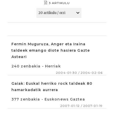
3 ARTIKULU
Fermin Muguruza, Anger eta Iraina
taldeek emango diote hasiera Gazte
Asteari
240 zenbakia - Herriak
2004-01-30 / 2004-02-06
Gaiak: Euskal herriko rock taldeak 80
hamarkadatik aurrera
377 zenbakia - Euskonews Gaztea
2007-01-12 / 2007-01-19