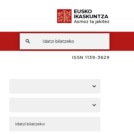
EUSKO
IKASKUNTZA
Asmoz ta jakitez
ISSN 1139-3629
A
A
A