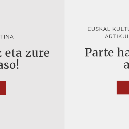
EUSKAL KULT
ARTIKU
TINA
Parte ha
 eta zure
aso!