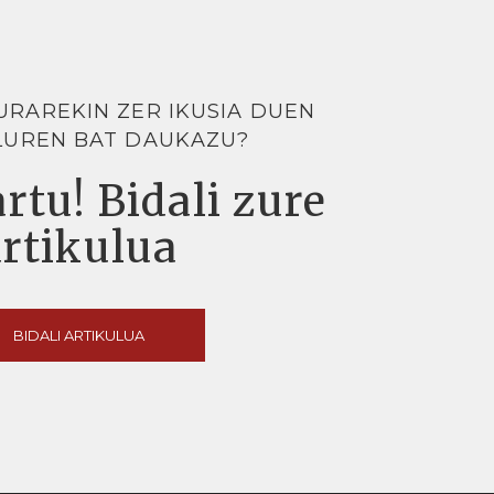
URAREKIN ZER IKUSIA DUEN
LUREN BAT DAUKAZU?
rtu! Bidali zure
artikulua
BIDALI ARTIKULUA