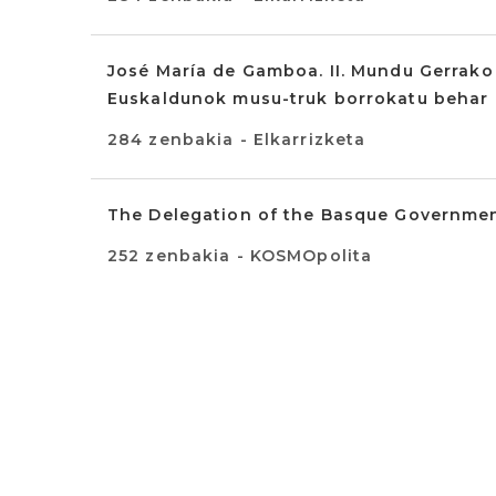
José María de Gamboa. II. Mundu Gerrako g
Euskaldunok musu-truk borrokatu behar 
284 zenbakia - Elkarrizketa
The Delegation of the Basque Government
252 zenbakia - KOSMOpolita