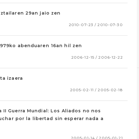
ztailaren 29an jaio zen
2010-07-23 / 2010-07-30
1979ko abenduaren 16an hil zen
2006-12-15 / 2006-12-22
ta izaera
2005-02-11 / 2005-02-18
 II Guerra Mundial: Los Aliados no nos
uchar por la libertad sin esperar nada a
2005-01-14 / 2005-01-21