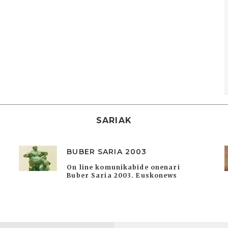
SARIAK
BUBER SARIA 2003
On line komunikabide onenari
Buber Saria 2003. Euskonews