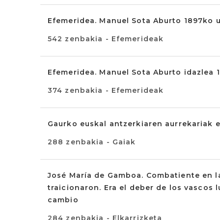
Efemeridea. Manuel Sota Aburto 1897ko u
542 zenbakia - Efemerideak
Efemeridea. Manuel Sota Aburto idazlea 
374 zenbakia - Efemerideak
Gaurko euskal antzerkiaren aurrekariak e
288 zenbakia - Gaiak
José María de Gamboa. Combatiente en la
traicionaron. Era el deber de los vascos l
cambio
284 zenbakia - Elkarrizketa