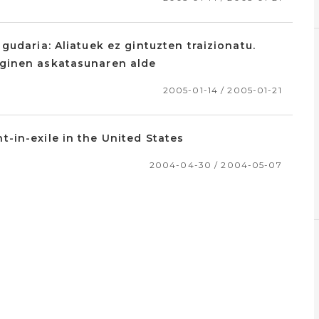
udaria: Aliatuek ez gintuzten traizionatu.
ginen askatasunaren alde
2005-01-14 / 2005-01-21
-in-exile in the United States
2004-04-30 / 2004-05-07