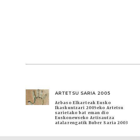
ARTETSU SARIA 2005
Arbaso Elkarteak Eusko
Ikaskuntzari 2005eko Artetsu
sarietako bat eman dio
Euskonewseko Artisautza
atalarengatik Buber Saria 2003