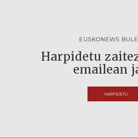
EUSKONEWS BULE
Harpidetu zaitez
emailean j
HARPIDETU