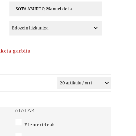
A
A
aketa garbitu
ATALAK
Efemerideak