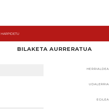
HARPIDETU
BILAKETA AURRERATUA
HERRIALDE
UDALERRI
EGILE