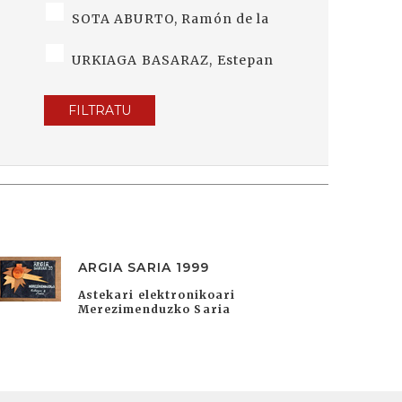
SOTA ABURTO, Ramón de la
URKIAGA BASARAZ, Estepan
FILTRATU
ARGIA SARIA 1999
Astekari elektronikoari
Merezimenduzko Saria