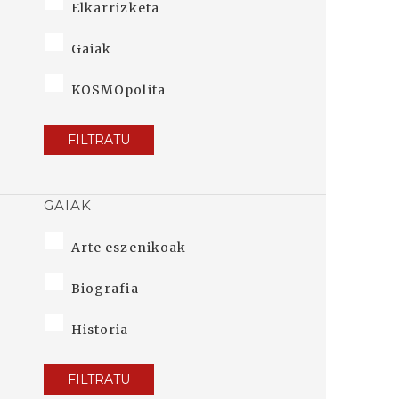
Elkarrizketa
Gaiak
KOSMOpolita
FILTRATU
GAIAK
Arte eszenikoak
Biografia
Historia
FILTRATU