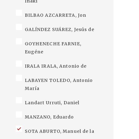
Iñaki
BILBAO AZCARRETA, Jon
GALÍNDEZ SUÁREZ, Jesús de
GOYHENECHE FARNIE,
Eugéne
IRALA IRALA, Antonio de
LABAYEN TOLEDO, Antonio
María
Landart Urruti, Daniel
MANZANO, Eduardo
SOTA ABURTO, Manuel de la