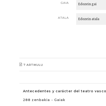
GAIA
ATALA
7 ARTIKULU
Antecedentes y carácter del teatro vasco
288 zenbakia - Gaiak