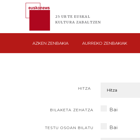
25 URTE
EUSKAL
KULTURA
ZABALTZEN
AZKEN
ZENBAKIA
AURREKO
ZENBAKIAK
HITZA
Bai
BILAKETA ZEHATZA
Bai
TESTU OSOAN BILATU