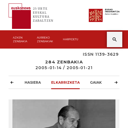
25 URTE
EUSKO
IKASKUNTZA
EUSKAL
Asmoz ta jakitez
KULTURA
ZABALTZEN
AZKEN
AURREKO
HARPIDETU
ZENBAKIA
ZENBAKIAK
ISSN 1139-3629
284 ZENBAKIA
2005-01-14 / 2005-01-21
HASIERA
ELKARRIZKETA
GAIAK
ATZOKO