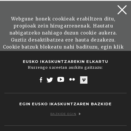
artikulua
Webgune honek cookieak erabiltzen ditu,
propioak zein hirugarrenenak. Hautatu
BIDALI ARTIKULUA
nabigatzeko nahiago duzun cookie aukera.
Guztiz desaktibatzea ere hauta dezakezu.
Cookie batzuk blokeatu nahi badituzu, egin klik
"konfigurazioa" aukeran. "Onartzen dut" botoia
sakatuz gero, aipatutako cookieak eta gure
EUSKO IKASKUNTZAREKIN ELKARTU
cookie politika onartzen duzula adierazten ari
Hurrengo sareetan aurkitu gaitzazu:
zara. Sakatu
Irakurri gehiago
lotura informazio
gehiago lortzeko.
Facebook
Twitter
Youtube
Flickr
Vimeo
Onartu
EGIN EUSKO IKASKUNTZAREN BAZKIDE
BAZKIDE EGIN
Konfiguratu