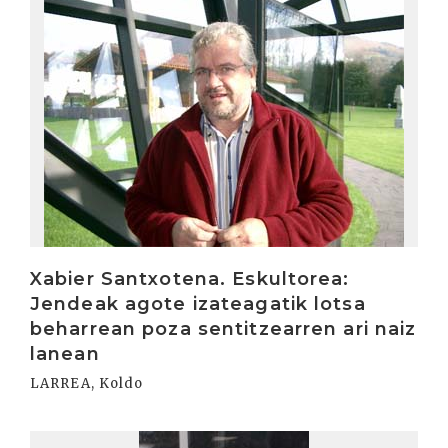
Xabier Santxotena. Eskultorea:
Jendeak agote izateagatik lotsa
beharrean poza sentitzearren ari naiz
lanean
LARREA, Koldo
Irakurri