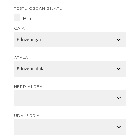
TESTU OSOAN BILATU
Bai
GAIA
ATALA
HERRIALDEA
UDALERRIA