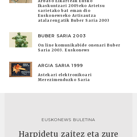
Arbaso Elkarteak Eusko
Ikaskuntzari 2005eko Artetsu
sarietako bat eman dio
Euskonewseko Artisautza
atalarengatik Buber Saria 2003
BUBER SARIA 2003
On line komunikabide onenari Buber
Saria 2003. Euskonews
ARGIA SARIA 1999
Astekari elektronikoari
Merezimenduzko Saria
EUSKONEWS BULETINA
Harpidetu zaitez eta zure