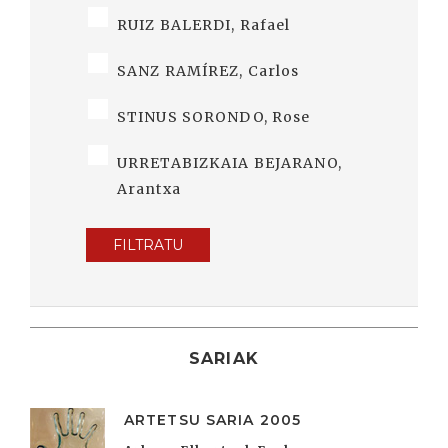
RUIZ BALERDI, Rafael
SANZ RAMÍREZ, Carlos
STINUS SORONDO, Rose
URRETABIZKAIA BEJARANO,
Arantxa
FILTRATU
SARIAK
ARTETSU SARIA 2005