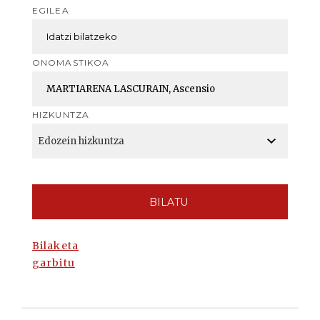
EGILEA
ONOMASTIKOA
HIZKUNTZA
BILATU
Bilaketa
garbitu