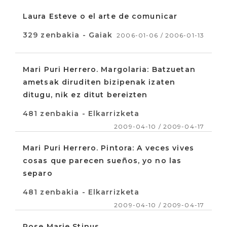
Laura Esteve o el arte de comunicar
329 zenbakia - Gaiak
2006-01-06 / 2006-01-13
Mari Puri Herrero. Margolaria: Batzuetan
ametsak diruditen bizipenak izaten
ditugu, nik ez ditut bereizten
481 zenbakia - Elkarrizketa
2009-04-10 / 2009-04-17
Mari Puri Herrero. Pintora: A veces vives
cosas que parecen sueños, yo no las
separo
481 zenbakia - Elkarrizketa
2009-04-10 / 2009-04-17
Rose Marie Stinus