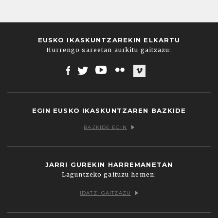
EUSKO IKASKUNTZAREKIN ELKARTU
Hurrengo sareetan aurkitu gaitzazu:
Facebook
Twitter
Youtube
Flickr
Vimeo
EGIN EUSKO IKASKUNTZAREN BAZKIDE
BAZKIDE EGIN
JARRI GUREKIN HARREMANETAN
Laguntzeko gaituzu hemen:
IDATZI GAITZAZU