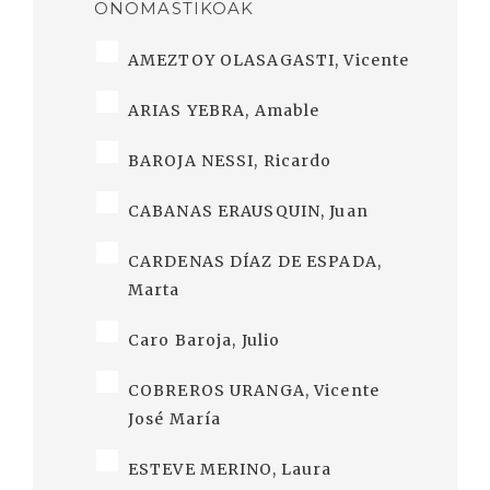
ONOMASTIKOAK
AMEZTOY OLASAGASTI, Vicente
ARIAS YEBRA, Amable
BAROJA NESSI, Ricardo
CABANAS ERAUSQUIN, Juan
CARDENAS DÍAZ DE ESPADA,
Marta
Caro Baroja, Julio
COBREROS URANGA, Vicente
José María
ESTEVE MERINO, Laura