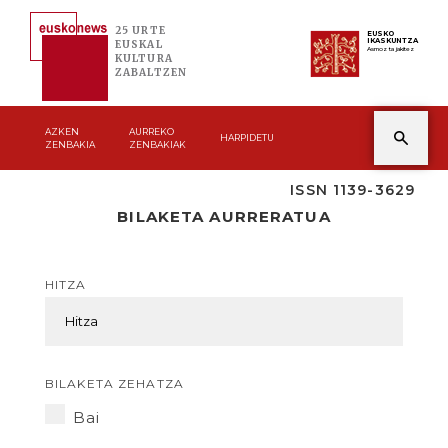
25 URTE
EUSKO
IKASKUNTZA
EUSKAL
Asmoz ta jakitez
KULTURA
ZABALTZEN
AZKEN
AURREKO
HARPIDETU
ZENBAKIA
ZENBAKIAK
ISSN 1139-3629
BILAKETA AURRERATUA
HITZA
BILAKETA ZEHATZA
Bai