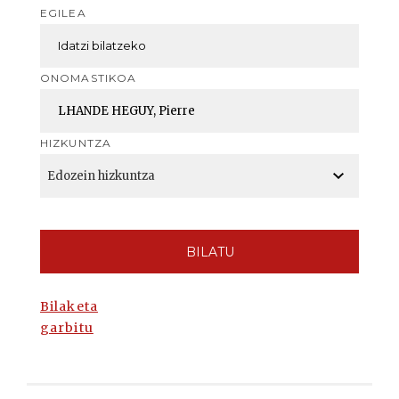
EGILEA
ONOMASTIKOA
HIZKUNTZA
BILATU
Bilaketa
garbitu