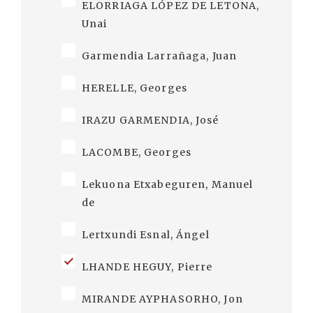
ELORRIAGA LÓPEZ DE LETONA,
Unai
Garmendia Larrañaga, Juan
HERELLE, Georges
IRAZU GARMENDIA, José
LACOMBE, Georges
Lekuona Etxabeguren, Manuel
de
Lertxundi Esnal, Ángel
LHANDE HEGUY, Pierre
MIRANDE AYPHASORHO, Jon