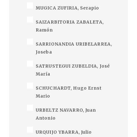
MUGICA ZUFIRIA, Serapio
SAIZARBITORIA ZABALETA,
Ramón
SARRIONANDIA URIBELARREA,
Joseba
SATRUSTEGUI ZUBELDIA, José
María
SCHUCHARDT, Hugo Ernst
Mario
URBELTZ NAVARRO, Juan
Antonio
URQUIJO YBARRA, Julio