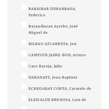
BARAIBAR ZUMARRAGA,
Federico
Barandiaran Ayerbe, José
Miguel de
BILBAO AZCARRETA, Jon
CAMPIÓN JAIME-BON, Arturo
Caro Baroja, Julio
DARANATZ, Jean Baptiste
ECHEGARAY CORTA, Carmelo de
ELEIZALDE BRENOSA, Luis de