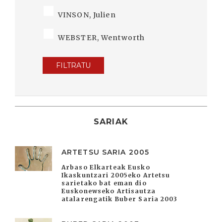
VINSON, Julien
WEBSTER, Wentworth
FILTRATU
SARIAK
ARTETSU SARIA 2005
Arbaso Elkarteak Eusko
Ikaskuntzari 2005eko Artetsu
sarietako bat eman dio
Euskonewseko Artisautza
atalarengatik Buber Saria 2003