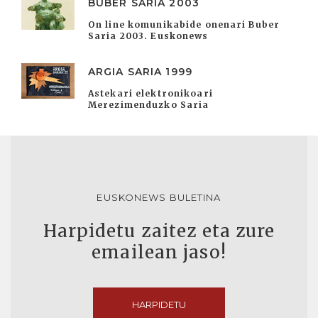
BUBER SARIA 2003
On line komunikabide onenari Buber
Saria 2003. Euskonews
ARGIA SARIA 1999
Astekari elektronikoari
Merezimenduzko Saria
EUSKONEWS BULETINA
Harpidetu zaitez eta zure
emailean jaso!
HARPIDETU