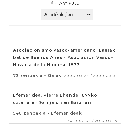
4 ARTIKULU
Asociacionismo vasco-americano: Laurak
bat de Buenos Aires - Asociación Vasco-
Navarra de la Habana. 1877
72 zenbakia - Gaiak
2000-03-24 / 2000-03-31
Efemeridea. Pierre Lhande 1877ko
uztailaren 9an jaio zen Baionan
540 zenbakia - Efemerideak
2010-07-09 / 2010-07-16