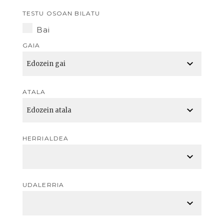
TESTU OSOAN BILATU
Bai
GAIA
ATALA
HERRIALDEA
UDALERRIA