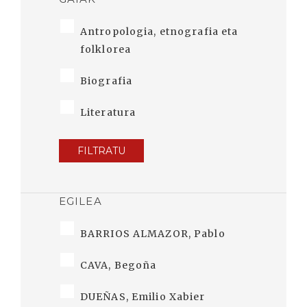
Antropologia, etnografia eta
folklorea
Biografia
Literatura
FILTRATU
EGILEA
BARRIOS ALMAZOR, Pablo
CAVA, Begoña
DUEÑAS, Emilio Xabier