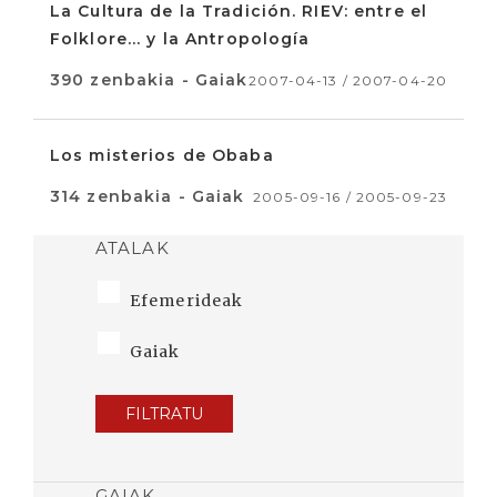
La Cultura de la Tradición. RIEV: entre el
Folklore... y la Antropología
390 zenbakia - Gaiak
2007-04-13 / 2007-04-20
Los misterios de Obaba
314 zenbakia - Gaiak
2005-09-16 / 2005-09-23
ATALAK
Efemerideak
Gaiak
FILTRATU
GAIAK