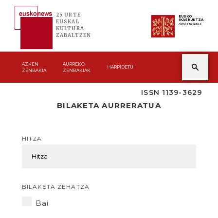
25 URTE
EUSKO
IKASKUNTZA
EUSKAL
Asmoz ta jakitez
KULTURA
ZABALTZEN
AZKEN
AURREKO
HARPIDETU
ZENBAKIA
ZENBAKIAK
ISSN 1139-3629
BILAKETA AURRERATUA
HITZA
BILAKETA ZEHATZA
Bai