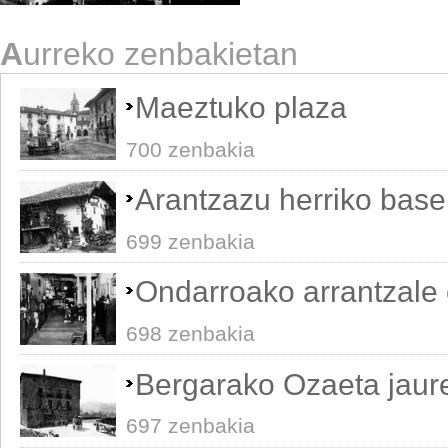
A
urreko zenbakietan
Maeztuko plaza
700 zenbakia
Arantzazu herriko base
699 zenbakia
Ondarroako arrantzale 
698 zenbakia
Bergarako Ozaeta jaur
697 zenbakia