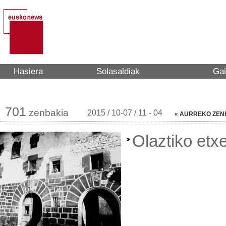
Hasiera
Solasaldiak
Gai
Art Aretoa
701
zenbakia
2015 / 10-07 / 11 - 04
« AURREKO ZEN
Olaztiko etx