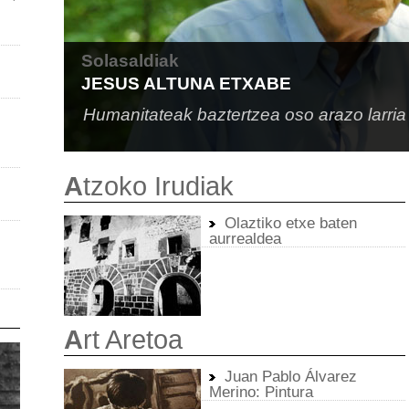
Solasaldiak
JESUS ALTUNA ETXABE
Humanitateak baztertzea oso arazo larria
A
tzoko Irudiak
Olaztiko etxe baten
aurrealdea
A
rt Aretoa
Juan Pablo Álvarez
Merino: Pintura