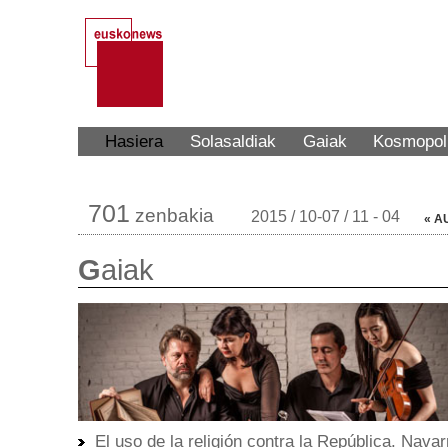
Hasiera
Solasaldiak
Gaiak
Kosmopol
701
zenbakia
2015 / 10-07 / 11 - 04
« A
G
aiak
El uso de la religión contra la República. Navar