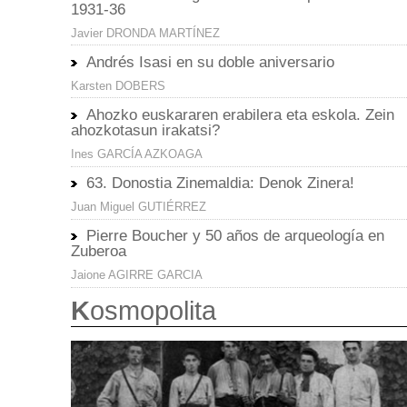
1931-36
Javier DRONDA MARTÍNEZ
Andrés Isasi en su doble aniversario
Karsten DOBERS
Ahozko euskararen erabilera eta eskola. Zein
ahozkotasun irakatsi?
Ines GARCÍA AZKOAGA
63. Donostia Zinemaldia: Denok Zinera!
Juan Miguel GUTIÉRREZ
Pierre Boucher y 50 años de arqueología en
Zuberoa
Jaione AGIRRE GARCIA
K
osmopolita