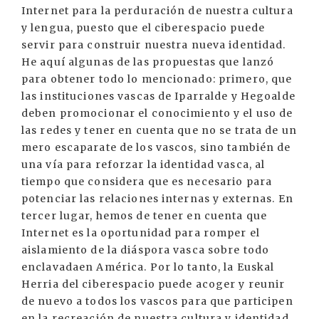
Internet para la perduración de nuestra cultura
y lengua, puesto que el ciberespacio puede
servir para construir nuestra nueva identidad.
He aquí algunas de las propuestas que lanzó
para obtener todo lo mencionado: primero, que
las instituciones vascas de Iparralde y Hegoalde
deben promocionar el conocimiento y el uso de
las redes y tener en cuenta que no se trata de un
mero escaparate de los vascos, sino también de
una vía para reforzar la identidad vasca, al
tiempo que considera que es necesario para
potenciar las relaciones internas y externas. En
tercer lugar, hemos de tener en cuenta que
Internet es la oportunidad para romper el
aislamiento de la diáspora vasca sobre todo
enclavadaen América. Por lo tanto, la Euskal
Herria del ciberespacio puede acoger y reunir
de nuevo a todos los vascos para que participen
en la recreación de nuestra cultura y identidad.