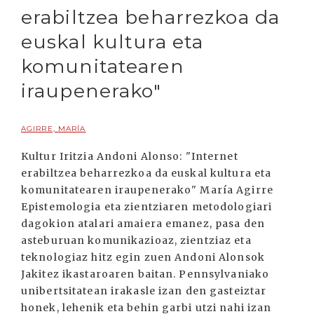
erabiltzea beharrezkoa da
euskal kultura eta
komunitatearen
iraupenerako"
AGIRRE, MARÍA
Kultur Iritzia Andoni Alonso: "Internet
erabiltzea beharrezkoa da euskal kultura eta
komunitatearen iraupenerako" María Agirre
Epistemologia eta zientziaren metodologiari
dagokion atalari amaiera emanez, pasa den
asteburuan komunikazioaz, zientziaz eta
teknologiaz hitz egin zuen Andoni Alonsok
Jakitez ikastaroaren baitan. Pennsylvaniako
unibertsitatean irakasle izan den gasteiztar
honek, lehenik eta behin garbi utzi nahi izan