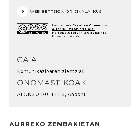
WEB BERTSIOA ORIGINALA IKUSI
Lan honek
Creative Commons
Aitortu-EzKomertziala-
PartekatuBerdin 3.0 Espainia
lizentzia dauka.
GAIA
Komunikazioaren zientziak
ONOMASTIKOAK
ALONSO PUELLES, Andoni
AURREKO ZENBAKIETAN
Irakurri