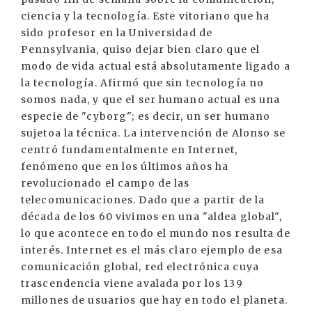
ciencia y la tecnología. Este vitoriano que ha
sido profesor en la Universidad de
Pennsylvania, quiso dejar bien claro que el
modo de vida actual está absolutamente ligado a
la tecnología. Afirmó que sin tecnología no
somos nada, y que el ser humano actual es una
especie de "cyborg"; es decir, un ser humano
sujetoa la técnica. La intervención de Alonso se
centró fundamentalmente en Internet,
fenómeno que en los últimos años ha
revolucionado el campo de las
telecomunicaciones. Dado que a partir de la
década de los 60 vivimos en una "aldea global",
lo que acontece en todo el mundo nos resulta de
interés. Internet es el más claro ejemplo de esa
comunicación global, red electrónica cuya
trascendencia viene avalada por los 139
millones de usuarios que hay en todo el planeta.