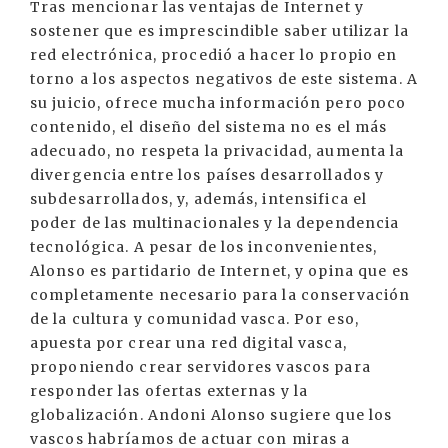
Tras mencionar las ventajas de Internet y
sostener que es imprescindible saber utilizar la
red electrónica, procedió a hacer lo propio en
torno a los aspectos negativos de este sistema. A
su juicio, ofrece mucha información pero poco
contenido, el diseño del sistema no es el más
adecuado, no respeta la privacidad, aumenta la
divergencia entre los países desarrollados y
subdesarrollados, y, además, intensifica el
poder de las multinacionales y la dependencia
tecnológica. A pesar de los inconvenientes,
Alonso es partidario de Internet, y opina que es
completamente necesario para la conservación
de la cultura y comunidad vasca. Por eso,
apuesta por crear una red digital vasca,
proponiendo crear servidores vascos para
responder las ofertas externas y la
globalización. Andoni Alonso sugiere que los
vascos habríamos de actuar con miras a