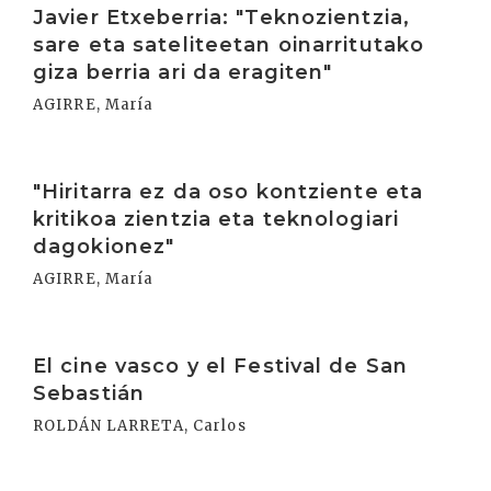
Javier Etxeberria: "Teknozientzia,
sare eta sateliteetan oinarritutako
giza berria ari da eragiten"
AGIRRE, María
Irakurri
"Hiritarra ez da oso kontziente eta
kritikoa zientzia eta teknologiari
dagokionez"
AGIRRE, María
Irakurri
El cine vasco y el Festival de San
Sebastián
ROLDÁN LARRETA, Carlos
Irakurri