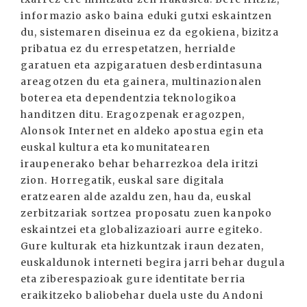
informazio asko baina eduki gutxi eskaintzen
du, sistemaren diseinua ez da egokiena, bizitza
pribatua ez du errespetatzen, herrialde
garatuen eta azpigaratuen desberdintasuna
areagotzen du eta gainera, multinazionalen
boterea eta dependentzia teknologikoa
handitzen ditu. Eragozpenak eragozpen,
Alonsok Internet en aldeko apostua egin eta
euskal kultura eta komunitatearen
iraupenerako behar beharrezkoa dela iritzi
zion. Horregatik, euskal sare digitala
eratzearen alde azaldu zen, hau da, euskal
zerbitzariak sortzea proposatu zuen kanpoko
eskaintzei eta globalizazioari aurre egiteko.
Gure kulturak eta hizkuntzak iraun dezaten,
euskaldunok interneti begira jarri behar dugula
eta ziberespazioak gure identitate berria
eraikitzeko baliobehar duela uste du Andoni