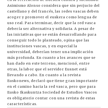
Asimismo Alonso considera que sin perjucio del
castellano y del francés, las redes vascas deben
acoger y promover el euskera como lengua de
uso real. Para terminar, decir que la red vasca
debería ser alternativa y solidaria. A pesar de
las iniciativas que se están desarrollando para
conseguir todo lo planteado, opina que las
instituciones vascas, y en especial la
universidad, deberían tener una implicación
más profunda. En cuanto a los avances que se
han dado en este terreno, mencionó, entre
otras, la labor que el servidor Eusnet está
llevando a cabo. En cuanto a la revista
Euskonews, declaró que tiene gran importante
en el camino hacia la red vasca, pero que para
Eusko Ikaskuntza Sociedad de Estudios Vascos
es obligatorio contar con una revista de estas
características.