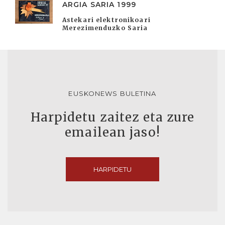
ARGIA SARIA 1999
Astekari elektronikoari
Merezimenduzko Saria
EUSKONEWS BULETINA
Harpidetu zaitez eta zure
emailean jaso!
HARPIDETU