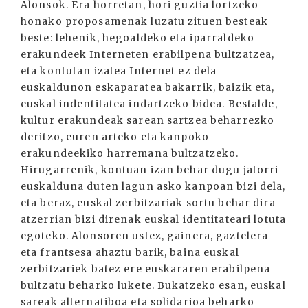
Alonsok. Era horretan, hori guztia lortzeko
honako proposamenak luzatu zituen besteak
beste: lehenik, hegoaldeko eta iparraldeko
erakundeek Interneten erabilpena bultzatzea,
eta kontutan izatea Internet ez dela
euskaldunon eskaparatea bakarrik, baizik eta,
euskal indentitatea indartzeko bidea. Bestalde,
kultur erakundeak sarean sartzea beharrezko
deritzo, euren arteko eta kanpoko
erakundeekiko harremana bultzatzeko.
Hirugarrenik, kontuan izan behar dugu jatorri
euskalduna duten lagun asko kanpoan bizi dela,
eta beraz, euskal zerbitzariak sortu behar dira
atzerrian bizi direnak euskal identitateari lotuta
egoteko. Alonsoren ustez, gainera, gaztelera
eta frantsesa ahaztu barik, baina euskal
zerbitzariek batez ere euskararen erabilpena
bultzatu beharko lukete. Bukatzeko esan, euskal
sareak alternatiboa eta solidarioa beharko