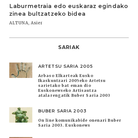
Laburmetraia edo euskaraz egindako
zinea bultzatzeko bidea
ALTUNA, Asier
SARIAK
ARTETSU SARIA 2005
Arbaso Elkarteak Eusko
Ikaskuntzari 2005eko Artetsu
sarietako bat eman dio
Euskonewseko Artisautza
atalarengatik Buber Saria 2003
BUBER SARIA 2003
On line komunikabide onenari Buber
Saria 2003. Euskonews