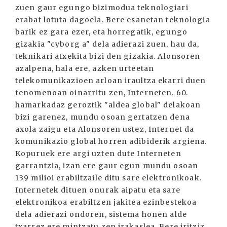
zuen gaur egungo bizimodua teknologiari
erabat lotuta dagoela. Bere esanetan teknologia
barik ez gara ezer, eta horregatik, egungo
gizakia "cyborg a" dela adierazi zuen, hau da,
teknikari atxekita bizi den gizakia. Alonsoren
azalpena, hala ere, azken urteetan
telekomunikazioen arloan iraultza ekarri duen
fenomenoan oinarritu zen, Interneten. 60.
hamarkadaz geroztik "aldea global" delakoan
bizi garenez, mundu osoan gertatzen dena
axola zaigu eta Alonsoren ustez, Internet da
komunikazio global horren adibiderik argiena.
Kopuruek ere argi uzten dute Interneten
garrantzia, izan ere gaur egun mundu osoan
139 milioi erabiltzaile ditu sare elektronikoak.
Internetek dituen onurak aipatu eta sare
elektronikoa erabiltzen jakitea ezinbestekoa
dela adierazi ondoren, sistema honen alde
txarrez ere mintzatu zen irakaslea. Bere iritziz,