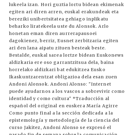
lukeela izan. Hori guztia lortu bidean ekimenak
egiten ari diren arren, euskal erakundeak eta
bereziki unibertsitatea gehiago inplikatu
beharko liratekeela uste du Alonsok. Arlo
honetan eman diren aurrerapausoei
dagokienez, berriz, Eusnet zerbitzaria egiten
ari den lana aipatu zituen besteak beste.
Bestalde, euskal sarea lortze bidean Euskonews
aldizkaria ere oso garrantzitsua dela, baina
horrelako aldizkari bat edukitzea Eusko
Ikaskuntzarentzat obligazioa dela esan zuen
Andoni Alonsok. Andoni Alonso: "Internet
puede ayudarnos a los vascos a sobrevivir como
identidad y como cultura" *Traducción al
español del original en euskera María Agirre
Como punto final a la sección dedicada a la
epistemología y metodología de la ciencia del
curso Jakitez, Andoni Alonso se expresó el
pasado fin de semana sobre la comunicación,