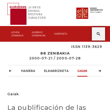
25 URTE
EUSKO
IKASKUNTZA
EUSKAL
Asmoz ta jakitez
KULTURA
ZABALTZEN
AZKEN
AURREKO
HARPIDETU
ZENBAKIA
ZENBAKIAK
ISSN 1139-3629
88 ZENBAKIA
2000-07-21 / 2000-07-28
HASIERA
ELKARRIZKETA
GAIAK
ATZOKO
Gaiak
La publificación de las