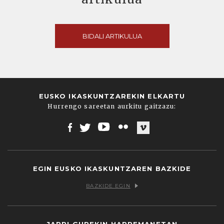
BIDALI ARTIKULUA
EUSKO IKASKUNTZAREKIN ELKARTU
Hurrengo sareetan aurkitu gaitzazu:
Facebook
Twitter
Youtube
Flickr
Vimeo
EGIN EUSKO IKASKUNTZAREN BAZKIDE
BAZKIDE EGIN
JARRI GUREKIN HARREMANETAN