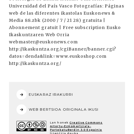
Universidad del País Vasco Fotografías: Páginas
web de las diferentes ikastolas Euskonews &
Media 88.zbk (2000 / 7 / 21 28) gratuita |
Abonnement gratuit | Free subscription Eusko
Ikaskuntzaren Web Orria
webmaster@euskonews.com
http://ikaskuntza.org/cgiBanner/banner.cgi?
datos=denda&link=www.euskoshop.com
http://ikaskuntza.org/
EUSKARAZ IRAKURRI
WEB BERTSIOA ORIGINALA IKUSI
Lan honek
Creative Commons
Aitortu-EzKomertziala-
PartekatuBerdin 3.0 Espainia
lizentzia dauka.