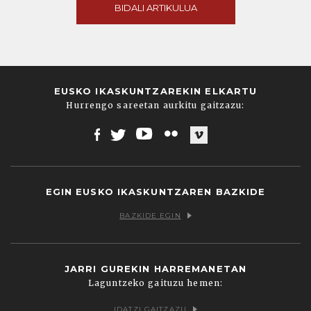
BIDALI ARTIKULUA
EUSKO IKASKUNTZAREKIN ELKARTU
Hurrengo sareetan aurkitu gaitzazu:
Facebook
Twitter
Youtube
Flickr
Vimeo
EGIN EUSKO IKASKUNTZAREN BAZKIDE
BAZKIDE EGIN
JARRI GUREKIN HARREMANETAN
Laguntzeko gaituzu hemen:
IDATZI GAITZAZU