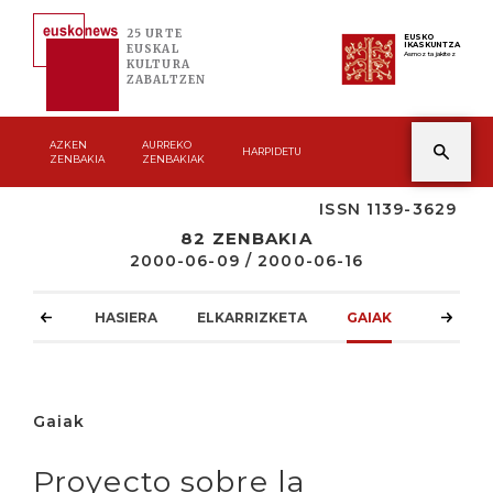
25 URTE
EUSKO
IKASKUNTZA
EUSKAL
Asmoz ta jakitez
KULTURA
ZABALTZEN
AZKEN
AURREKO
HARPIDETU
ZENBAKIA
ZENBAKIAK
ISSN 1139-3629
82 ZENBAKIA
2000-06-09 / 2000-06-16
HASIERA
ELKARRIZKETA
GAIAK
ATZOKO
Gaiak
Proyecto sobre la