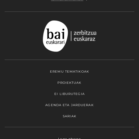
EREMU TEMATIKOAK
PROIEKTUAK
EI LIBURUTEGIA
AGENDA ETA JARDUERAK
SARIAK
Webgune honek cookieak erabiltzen ditu,
Lege oharra