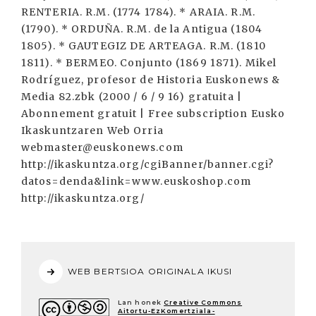
WEB BERTSIOA ORIGINALA IKUSI
Lan honek
Creative Commons
Aitortu-EzKomertziala-