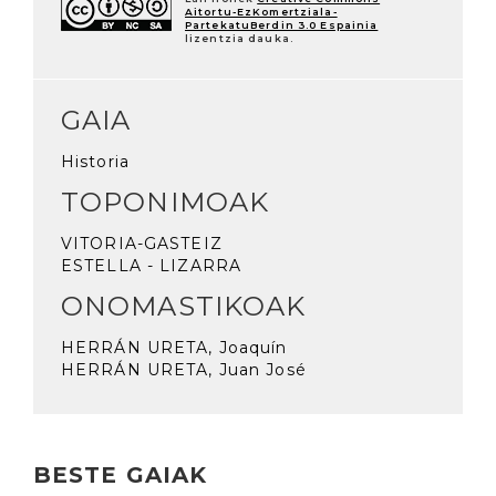
Aitortu-EzKomertziala-
PartekatuBerdin 3.0 Espainia
lizentzia dauka.
GAIA
Historia
TOPONIMOAK
VITORIA-GASTEIZ
ESTELLA - LIZARRA
ONOMASTIKOAK
HERRÁN URETA, Joaquín
HERRÁN URETA, Juan José
BESTE GAIAK