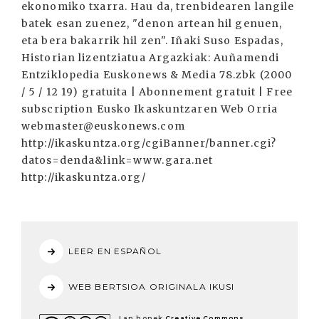
ekonomiko txarra. Hau da, trenbidearen langile
batek esan zuenez, "denon artean hil genuen,
eta bera bakarrik hil zen". Iñaki Suso Espadas,
Historian lizentziatua Argazkiak: Auñamendi
Entziklopedia Euskonews & Media 78.zbk (2000
/ 5 / 12 19) gratuita | Abonnement gratuit | Free
subscription Eusko Ikaskuntzaren Web Orria
webmaster@euskonews.com
http://ikaskuntza.org/cgiBanner/banner.cgi?
datos=denda&link=www.gara.net
http://ikaskuntza.org/
LEER EN ESPAÑOL
WEB BERTSIOA ORIGINALA IKUSI
Lan honek
Creative Commons