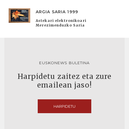
ARGIA SARIA 1999
Astekari elektronikoari
Merezimenduzko Saria
EUSKONEWS BULETINA
Harpidetu zaitez eta zure
emailean jaso!
HARPIDETU