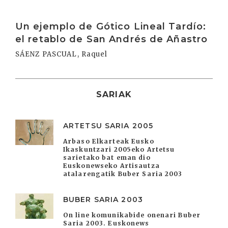
Irakurri
Un ejemplo de Gótico Lineal Tardío:
el retablo de San Andrés de Añastro
SÁENZ PASCUAL, Raquel
SARIAK
ARTETSU SARIA 2005
Arbaso Elkarteak Eusko
Ikaskuntzari 2005eko Artetsu
sarietako bat eman dio
Euskonewseko Artisautza
atalarengatik Buber Saria 2003
BUBER SARIA 2003
On line komunikabide onenari Buber
Saria 2003. Euskonews