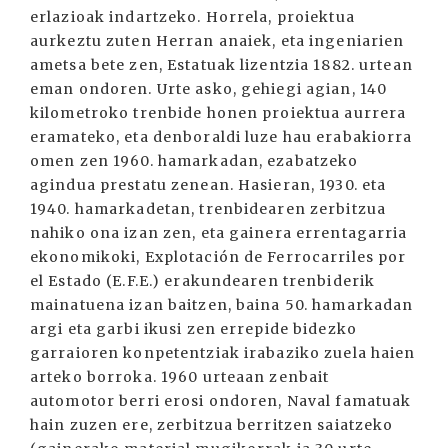
erlazioak indartzeko. Horrela, proiektua
aurkeztu zuten Herran anaiek, eta ingeniarien
ametsa bete zen, Estatuak lizentzia 1882. urtean
eman ondoren. Urte asko, gehiegi agian, 140
kilometroko trenbide honen proiektua aurrera
eramateko, eta denboraldi luze hau erabakiorra
omen zen 1960. hamarkadan, ezabatzeko
agindua prestatu zenean. Hasieran, 1930. eta
1940. hamarkadetan, trenbidearen zerbitzua
nahiko ona izan zen, eta gainera errentagarria
ekonomikoki, Explotación de Ferrocarriles por
el Estado (E.F.E.) erakundearen trenbiderik
mainatuena izan baitzen, baina 50. hamarkadan
argi eta garbi ikusi zen errepide bidezko
garraioren konpetentziak irabaziko zuela haien
arteko borroka. 1960 urteaan zenbait
automotor berri erosi ondoren, Naval famatuak
hain zuzen ere, zerbitzua berritzen saiatzeko