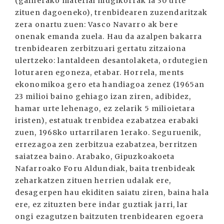
(gainerako material mugikorrak ia 30 urte
zituen dagoeneko), trenbidearen zuzendaritzak
zera onartu zuen: Vasco Navarro ak bere
onenak emanda zuela. Hau da azalpen bakarra
trenbidearen zerbitzuari gertatu zitzaiona
ulertzeko: lantaldeen desantolaketa, ordutegien
loturaren egoneza, etabar. Horrela, ments
ekonomikoa gero eta handiagoa zenez (1965an
23 milioi baino gehiago izan ziren, adibidez,
hamar urte lehenago, ez zelarik 5 milioietara
iristen), estatuak trenbidea ezabatzea erabaki
zuen, 1968ko urtarrilaren 1erako. Seguruenik,
errezagoa zen zerbitzua ezabatzea, berritzen
saiatzea baino. Arabako, Gipuzkoakoeta
Nafarroako Foru Aldundiak, baita trenbideak
zeharkatzen zituen herrien udalak ere,
desagerpen hau ekiditen saiatu ziren, baina hala
ere, ez zituzten bere indar guztiak jarri, lar
ongi ezagutzen baitzuten trenbidearen egoera