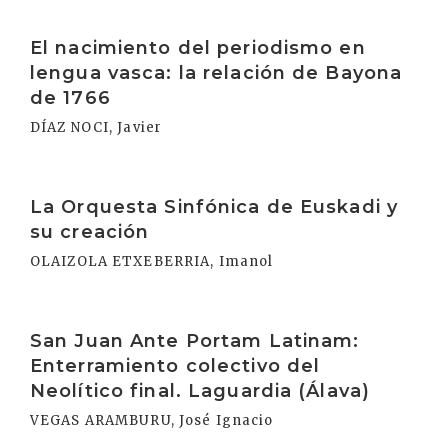
Irakurri
El nacimiento del periodismo en
lengua vasca: la relación de Bayona
de 1766
DÍAZ NOCI, Javier
Irakurri
La Orquesta Sinfónica de Euskadi y
su creación
OLAIZOLA ETXEBERRIA, Imanol
Irakurri
San Juan Ante Portam Latinam:
Enterramiento colectivo del
Neolítico final. Laguardia (Álava)
VEGAS ARAMBURU, José Ignacio