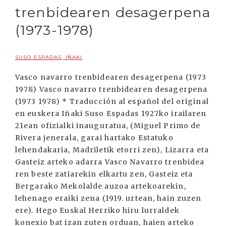
trenbidearen desagerpena
(1973-1978)
SUSO ESPADAS, IÑAKI
Vasco navarro trenbidearen desagerpena (1973
1978) Vasco navarro trenbidearen desagerpena
(1973 1978) * Traducción al español del original
en euskera Iñaki Suso Espadas 1927ko irailaren
21ean ofizialki inauguratua, (Miguel Primo de
Rivera jenerala, garai hartako Estatuko
lehendakaria, Madriletik etorri zen), Lizarra eta
Gasteiz arteko adarra Vasco Navarro trenbidea
ren beste zatiarekin elkartu zen, Gasteiz eta
Bergarako Mekolalde auzoa artekoarekin,
lehenago eraiki zena (1919. urtean, hain zuzen
ere). Hego Euskal Herriko hiru lurraldek
konexio bat izan zuten orduan, haien arteko